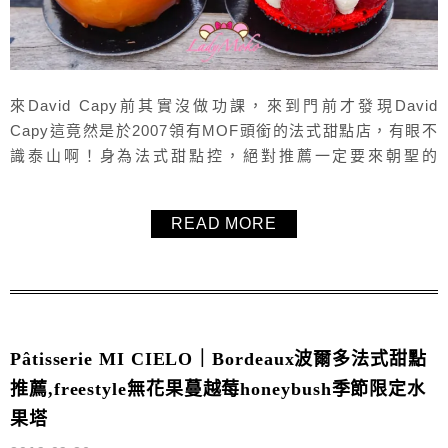
來David Capy前其實沒做功課，來到門前才發現David
Capy這竟然是於2007領有MOF頭銜的法式甜點店，有眼不
識泰山啊！身為法式甜點控，絕對推薦一定要來朝聖的
Bordeaux波爾多MOF法式甜點，商品販售的項目相當廣泛，
從冷藏法式甜點、巧克力、果醬、常溫蛋糕、餅乾到棉花糖
READ MORE
等等通通都有，毛毛第一次來訪品嚐了兩顆冷藏法式甜點與
巧克力，完全會讓毛毛我想再二訪的法國甜點店家，來
Bordeau...
Pâtisserie MI CIELO｜Bordeaux波爾多法式甜點
推薦,freestyle無花果蔓越莓honeybush季節限定水
果塔