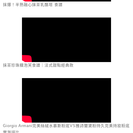
抹爆！半熟融心抹茶乳酪塔 食譜
抹茶珍珠糖泡芙食譜｜法式甜點經典款
Giorgio Armani完美絲絨水慕斯粉底VS雅詩蘭黛粉持久完美持妝粉底
實測評比