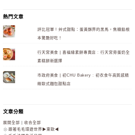
熱門文章
評比冠軍 ! 艸式甜點：蛋黃酥界的黑馬，焦糖餡根
本驚艷好吃！
行天宮美食 | 喜福緣素餅專賣店 : 行天宮旁蛋奶全
素糕餅新選擇
市政府美食 | 初CHU Bakery : 初衣食午高質感精
緻歐式麵包甜點店
文章分類
展開全部
|
收合全部
跟著毛毛環遊世界▶東歐◀