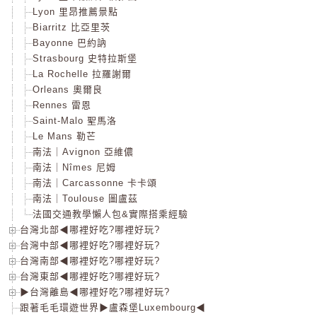
Lyon 里昂推薦景點
Biarritz 比亞里茨
Bayonne 巴約訥
Strasbourg 史特拉斯堡
La Rochelle 拉羅謝爾
Orleans 奧爾良
Rennes 雷恩
Saint-Malo 聖馬洛
Le Mans 勒芒
南法｜Avignon 亞維儂
南法｜Nîmes 尼姆
南法｜Carcassonne 卡卡頌
南法｜Toulouse 圖盧茲
法國交通教學懶人包&實際搭乘經驗
台灣北部◀哪裡好吃?哪裡好玩?
台灣中部◀哪裡好吃?哪裡好玩?
台灣南部◀哪裡好吃?哪裡好玩?
台灣東部◀哪裡好吃?哪裡好玩?
▶台灣離島◀哪裡好吃?哪裡好玩?
跟著毛毛環遊世界▶盧森堡Luxembourg◀