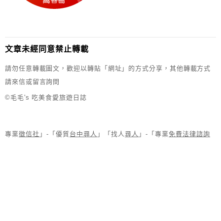
文章未經同意禁止轉載
請勿任意轉載圖文，歡迎以轉貼「網址」的方式分享，其他轉載方式
請來信或留言詢問
©毛毛's 吃美食愛旅遊日誌
專業
徵信社
」-「優質
台中尋人
」「找人
尋人
」-「專業
免費法律諮詢