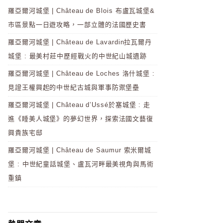
羅亞爾河城堡 | Château de Blois 布盧瓦城堡&
市區景點一日遊攻略，一部立體的法國歷史書
羅亞爾河城堡 | Château de Lavardin拉瓦爾丹
城堡 : 最美村莊中歷經戰火的中世紀山城遺跡
羅亞爾河城堡 | Château de Loches 洛什城堡 :
見證王權興起的中世紀古城與軍事防禦堡壘
羅亞爾河城堡 | Château d’Ussé於塞城堡 : 走
進《睡美人城堡》的夢幻世界，探索法國文藝復
興貴族宅邸
羅亞爾河城堡 | Château de Saumur 索米爾城
堡 : 中世紀童話城堡、盧瓦河畔最美視角與馬術
重鎮