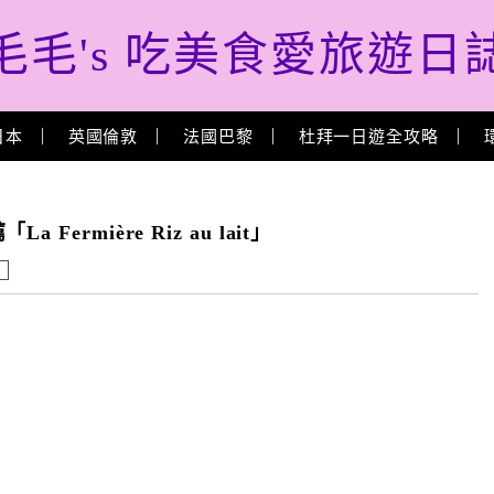
毛毛's 吃美食愛旅遊日
日本
英國倫敦
法國巴黎
杜拜一日遊全攻略
rmière Riz au lait」
！