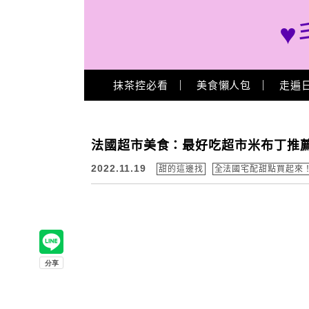
♥
Main Menu
抹茶控必看
美食懶人包
走遍
法國超市美食：最好吃超市米布丁推薦「La Fe
2022.11.19
甜的這邊找
全法國宅配甜點買起來