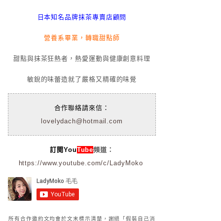
日本知名品牌抹茶專賣店顧問
營養系畢業，轉職甜點師
甜點與抹茶狂熱者，熱愛運動與健康創意料理
敏銳的味蕾造就了嚴格又精確的味覺
合作聯絡請來信：
lovelydach@hotmail.com
訂閱You
Tube
頻道：
https://www.youtube.com/c/LadyMoko
所有合作邀約文均會於文末標示清楚，謝絕「假裝自己消