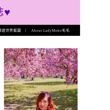
誌♥
環遊世界藍圖
About LadyMoko毛毛
About