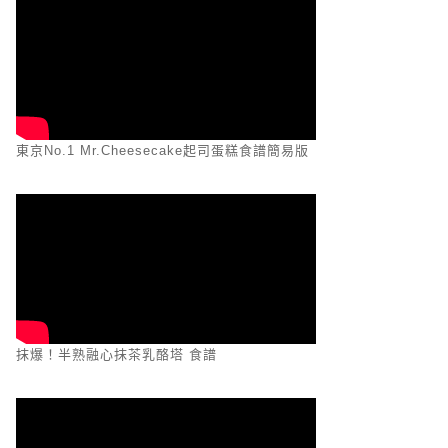
東京No.1 Mr.Cheesecake起司蛋糕食譜簡易版
抹爆！半熟融心抹茶乳酪塔 食譜