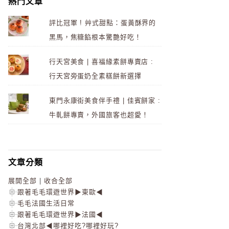
熱門文章
評比冠軍 ! 艸式甜點：蛋黃酥界的
黑馬，焦糖餡根本驚艷好吃！
行天宮美食 | 喜福緣素餅專賣店 :
行天宮旁蛋奶全素糕餅新選擇
東門永康街美食伴手禮 | 佳賓餅家 :
牛軋餅專賣，外國旅客也超愛！
文章分類
展開全部
|
收合全部
跟著毛毛環遊世界▶東歐◀
毛毛法國生活日常
跟著毛毛環遊世界▶法國◀
台灣北部◀哪裡好吃?哪裡好玩?