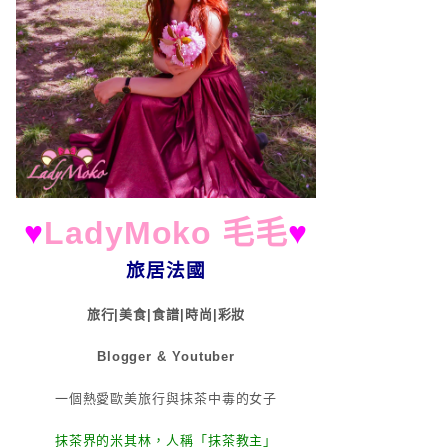
♥
LadyMoko 毛毛
♥
旅居法國
旅行|美食|食譜|時尚|彩妝
Blogger & Youtuber
一個熱愛歐美旅行與抹茶中毒的女子
抹茶界的米其林，人稱「抹茶教主」