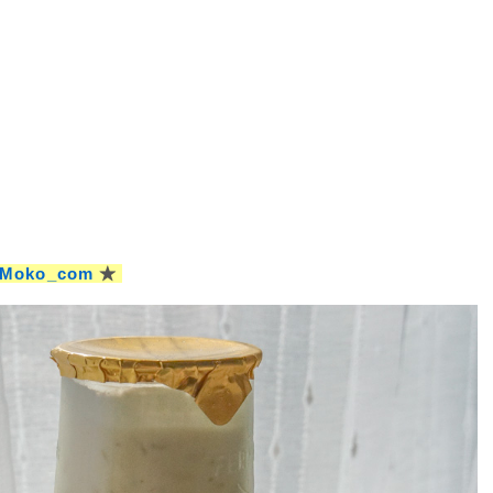
yMoko_com
★