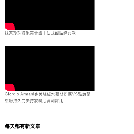
抹茶珍珠糖泡芙食譜｜法式甜點經典款
Giorgio Armani完美絲絨水慕斯粉底VS雅詩蘭
黛粉持久完美持妝粉底實測評比
每天都有新文章