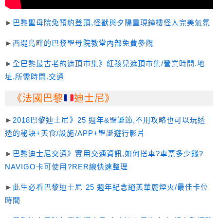
►
巴黎聖母院免預約登頂,怪獸與夕陽重現鐘樓怪人完美氣氛
►
西堤島畔的巴黎聖母院教堂內部免費參觀
►
全巴黎最古老的遮頂市集》紅孩兒遮頂市集/營業時間.地
址.所需時間.交通
《法國巴黎
迪士尼》
►
2018巴黎迪士尼》25 週年&聖誕節,不用攻略也可以玩透
透的秘訣+美食/設施/APP+聖誕遊行影片
►
巴黎迪士尼交通》實用交通資訊,如何搭車?車票多少錢?
NAVIGO卡可使用?RER線快速整理
►
此生必看巴黎迪士尼 25 週年紀念絕美華麗煙火/最佳卡位
時間