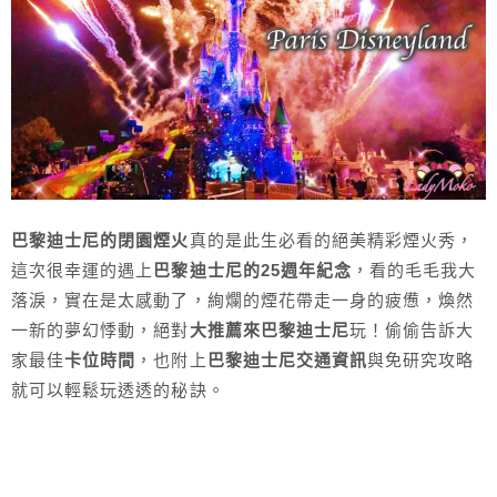
巴黎迪士尼的閉園煙火
真的是此生必看的絕美精彩煙火秀，
這次很幸運的遇上
巴黎迪士尼的25週年紀念
，看的毛毛我大
落淚，實在是太感動了，絢爛的煙花帶走一身的疲憊，煥然
一新的夢幻悸動，絕對
大推薦來巴黎迪士尼
玩！偷偷告訴大
家最佳
卡位時間
，也附上
巴黎迪士尼交通資訊
與免研究攻略
就可以輕鬆玩透透的秘訣。