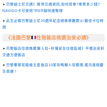
►
巴黎迪士尼交通》實用交通資訊,如何搭車?車票多少錢?
NAVIGO卡可使用?RER線快速整理
►
此生必看巴黎迪士尼25週年紀念絕美華麗煙火/最佳卡位時
間
《法國巴黎
住宿飯店挑選治安必讀》
►
巴黎飯店住宿推薦懶人包+秒懂安全住宿區域》平價治安好
交通方便飯店
►
巴黎奢華宮殿級五星飯店10家攻略懶人包整理,蜜月度假慶
生首選！