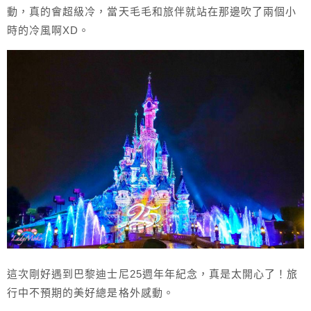
動，真的會超級冷，當天毛毛和旅伴就站在那邊吹了兩個小
時的冷風啊XD。
這次剛好遇到巴黎迪士尼25週年年紀念，真是太開心了！旅
行中不預期的美好總是格外感動。