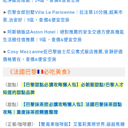
乾淨飯店推薦｜14區
，
查價&便宜空房
►
巴黎女郎別墅Villa La Parisienne｜拉法葉10分鐘,超美市
景,治安好｜9區
，
查價&便宜空房
►
阿斯頓飯店Aston Hotel｜絕對推薦的安全交通方便高機能
生活圈住宿推薦｜9區
，
查價&便宜空房
►
Cosy Mezzanine近巴黎迪士尼公寓式飯店推薦,安靜舒適
價格實在
，
查價&便宜空房
《法國巴黎
必吃美食》
（甜點）
【巴黎甜點必讀攻略懶人包
】必朝聖甜點!巴黎人才
知道的甜點品牌
（甜點）
【巴黎抹茶控必讀攻略懶人包】法國巴黎抹茶甜點
攻略｜重度抹茶控精選整理
（正餐/咖啡廳）
【
雙風車咖啡館
】艾蜜莉異想世界,敲敲焦糖