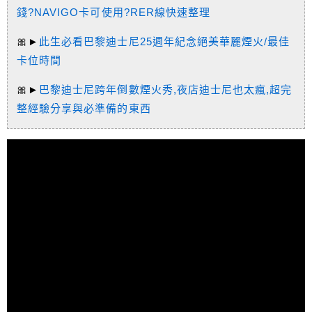
錢?NAVIGO卡可使用?RER線快速整理
🎀►
此生必看巴黎迪士尼25週年紀念絕美華麗煙火/最佳
卡位時間
🎀►
巴黎迪士尼跨年倒數煙火秀,夜店迪士尼也太瘋,超完
整經驗分享與必準備的東西