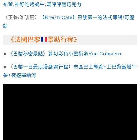
布蕾,神好吃烤蝸牛,暖呼呼餓巧克力
（正餐/咖啡廳）
【
Breizh Cafe
】巴黎第一的法式薄餅/可麗
餅
《法國巴黎
景點行程》
►
（巴黎秘密景點）夢幻彩色小屋街道Rue Crémieux
►（
巴黎一日最浪漫嚴選行程）市區巴士導覽+上巴黎鐵塔午
餐+夜遊塞納河