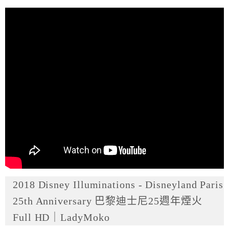
2018 Disney Illuminations - Disneyland Paris
25th Anniversary 巴黎迪士尼25週年煙火
Full HD｜LadyMoko