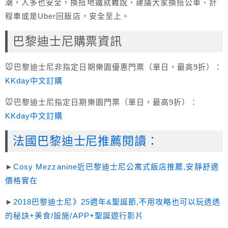
潮，人多也安全，換搭地鐵就難說，建議大家換搭公車、計
程車或是Uber回飯店，安全至上。
巴黎迪士尼購票資訊
🐭巴黎迪士尼非指定日期樂園優惠門票（單日，最高9折）：
KKday中文訂購
🐭巴黎迪士尼指定日期樂園門票（單日，最高9折）：
KKday中文訂購
法國巴黎迪士尼推薦閱讀：
►
Cosy Mezzanine近巴黎迪士尼公寓式飯店推薦,安靜舒適
價格實在
►
2018巴黎迪士尼》25週年&聖誕節,不用攻略也可以玩透透
的秘訣+美食/設施/APP+聖誕遊行影片