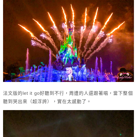
法文版的let it go好聽到不行，周遭的人還跟著唱，當下整個
聽到哭出來（超浮誇），實在太感動了。