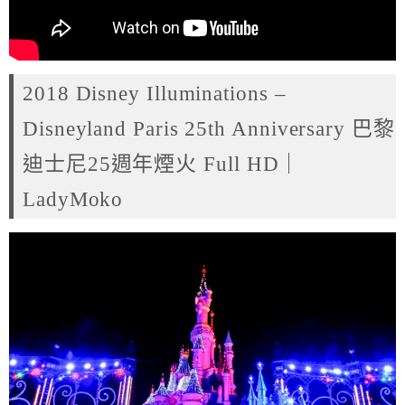
2018 Disney Illuminations –
Disneyland Paris 25th Anniversary 巴黎
迪士尼25週年煙火 Full HD｜
LadyMoko