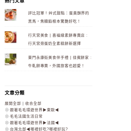
熱門文章
評比冠軍 ! 艸式甜點：蛋黃酥界的
黑馬，焦糖餡根本驚艷好吃！
行天宮美食 | 喜福緣素餅專賣店 :
行天宮旁蛋奶全素糕餅新選擇
東門永康街美食伴手禮 | 佳賓餅家 :
牛軋餅專賣，外國旅客也超愛！
文章分類
展開全部
|
收合全部
跟著毛毛環遊世界▶東歐◀
毛毛法國生活日常
跟著毛毛環遊世界▶法國◀
台灣北部◀哪裡好吃?哪裡好玩?