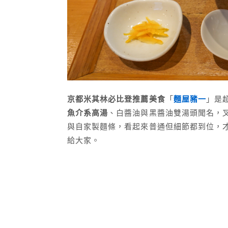
京都米其林必比登推薦美食
「
麵屋豬一
」是
魚介系高湯
、白醬油與黑醬油雙湯頭聞名，叉
與自家製麵條，看起來普通但細節都到位，
給大家。