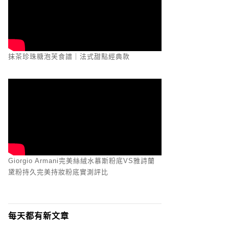
抹茶珍珠糖泡芙食譜｜法式甜點經典款
Giorgio Armani完美絲絨水慕斯粉底VS雅詩蘭
黛粉持久完美持妝粉底實測評比
每天都有新文章