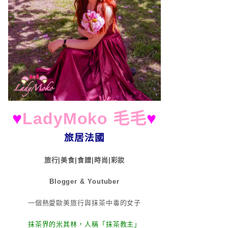
♥
LadyMoko 毛毛
♥
旅居法國
旅行|美食|食譜|時尚|彩妝
Blogger & Youtuber
一個熱愛歐美旅行與抹茶中毒的女子
抹茶界的米其林，人稱「抹茶教主」