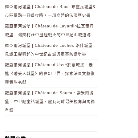
羅亞爾河城堡 | Château de Blois 布盧瓦城堡&
市區景點一日遊攻略，一部立體的法國歷史書
羅亞爾河城堡 | Château de Lavardin拉瓦爾丹
城堡 : 最美村莊中歷經戰火的中世紀山城遺跡
羅亞爾河城堡 | Château de Loches 洛什城堡 :
見證王權興起的中世紀古城與軍事防禦堡壘
羅亞爾河城堡 | Château d’Ussé於塞城堡 : 走
進《睡美人城堡》的夢幻世界，探索法國文藝復
興貴族宅邸
羅亞爾河城堡 | Château de Saumur 索米爾城
堡 : 中世紀童話城堡、盧瓦河畔最美視角與馬術
重鎮