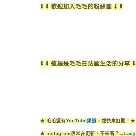
⬇️ ⬇️ 歡迎加入毛毛的粉絲團 ⬇️ ⬇️
⬇️ ⬇️ 這裡是毛毛在法國生活的分享 ⬇️ 
★ 毛毛還有
YouTube頻道
，趕快來訂閱！★
★ Instagram很常在更新，不來嗎？→
Lad