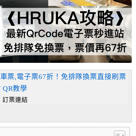
A 車票,電子票67折！免排隊換票直接刷票
 QR教學
票 訂票連結