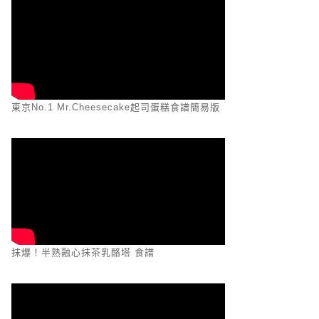
東京No.1 Mr.Cheesecake起司蛋糕食譜簡易版
抹爆！半熟融心抹茶乳酪塔 食譜