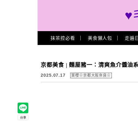
♥
Main Menu
抹茶控必看
美食懶人包
走遍
京都美食 | 麵屋豬一：清爽魚介醬油
2025.07.17
賞櫻❀京都大阪奈良❀