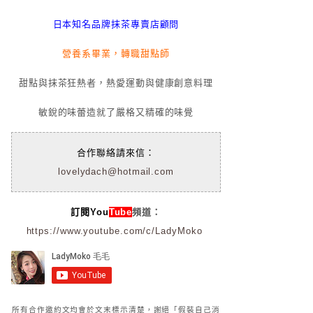
日本知名品牌抹茶專賣店顧問
營養系畢業，轉職甜點師
甜點與抹茶狂熱者，熱愛運動與健康創意料理
敏銳的味蕾造就了嚴格又精確的味覺
合作聯絡請來信：
lovelydach@hotmail.com
訂閱You
Tube
頻道：
https://www.youtube.com/c/LadyMoko
所有合作邀約文均會於文末標示清楚，謝絕「假裝自己消