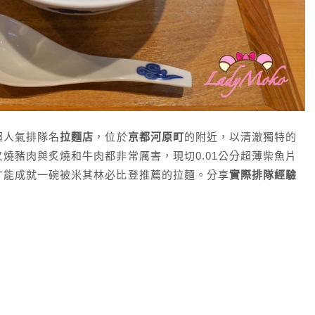
超人氣排隊名
拉麵店
，位於
京都河原町
的附近，以清澈獨特的
燒豬肉與炙燒和牛肉都非常厲害，現切0.01公分超薄柴魚片
才能成就一碗被米其林必比登推薦的拉麵。分享
實際排隊經驗