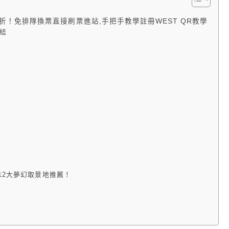
67折！免排隊換票直接刷票進站,手把手教學註冊WEST QR教學
連結
12大夢幻取景地推薦！