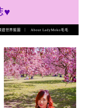
誌♥
環遊世界藍圖
About LadyMoko毛毛
About