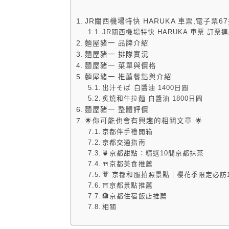
JR關西機場特快 HARUKA 車票,電子票
JR關西機場特快 HARUKA 車票 訂票
麵屋豬一 品牌介紹
麵屋豬一 排隊實況
麵屋豬一 菜單與價格
麵屋豬一 推薦餐點與介紹
出汁そば 白醬油 1400日圓
炙燒和牛拉麵 白醬油 1800日圓
麵屋豬一 整體評價
🌟你可能也會有興趣的相關文章 🌟
京都伴手禮開箱
京都交通指南
🍵京都甜點：精選10間京都抹茶
🍴京都美食推薦
👘 京都和服拍照景點｜櫻花季限定必訪
⛩️京都景點推薦
🏨京都住宿飯店推薦
相關