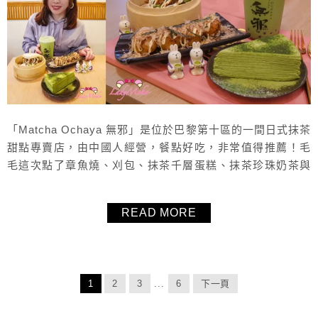
「Matcha Ochaya 無邪」是位於巴黎第十區的一間日式抹茶
甜點專賣店，由中國人經營，餐點好吃，非常值得推薦！毛
毛這次點了章魚燒、刈包、抹茶千層蛋糕、抹茶珍珠奶茶與
抹茶霜淇淋，整體來說好吃，抹茶珍奶意外的很讚，整間店
非常的夢幻，到處都是花的裝飾，很適合拍照、與朋友聚
READ MORE
餐，也很適合一個人來好好吃一餐，分享毛毛的心得給大
家！
1
2
3
...
6
下一頁