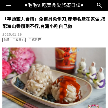
Main Menu
♥毛毛's 吃美食愛旅遊日誌♥
台灣人生活在法國
「芋頭籤丸食譜」免模具免刨刀,鹿港名產在家做,搭
配海山醬讚到不行,台灣小吃自己做
2025.01.29
食譜 - 中式點心
中式料理