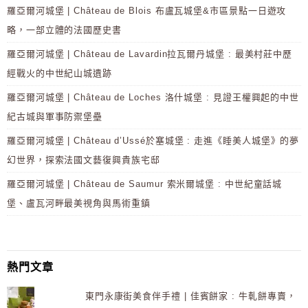
羅亞爾河城堡 | Château de Blois 布盧瓦城堡&市區景點一日遊攻
略，一部立體的法國歷史書
羅亞爾河城堡 | Château de Lavardin拉瓦爾丹城堡 : 最美村莊中歷
經戰火的中世紀山城遺跡
羅亞爾河城堡 | Château de Loches 洛什城堡 : 見證王權興起的中世
紀古城與軍事防禦堡壘
羅亞爾河城堡 | Château d’Ussé於塞城堡 : 走進《睡美人城堡》的夢
幻世界，探索法國文藝復興貴族宅邸
羅亞爾河城堡 | Château de Saumur 索米爾城堡 : 中世紀童話城
堡、盧瓦河畔最美視角與馬術重鎮
熱門文章
東門永康街美食伴手禮 | 佳賓餅家 : 牛軋餅專賣，