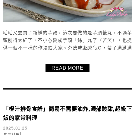
毛毛又去買了新鮮的芋頭，這次要做的是芋頭籤丸，不過芋
頭刨得太細了，不小心變成芋頭「絲」丸了（苦笑），也提
供一個不一樣的作法給大家。外皮吃起來很Q，帶了滿滿滿
的芋頭香，配上低脂肉餡，真的是很特別的一個小點心，加
上海山醬或甜辣醬真是大大加分，海山醬真是家裡必須常備
READ MORE
起來的醬料之一。推薦這個芋頭籤丸食譜給大家！
「橙汁排骨食譜」簡易不需要油炸,濃郁酸甜,超級下
飯的家常料理
2025.01.25
中式料理