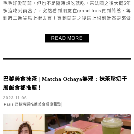
毛毛好愛茼蒿，但也不是隨時想吃就吃，來法國之後大概5年
多沒吃到茼蒿了，突然看到朋友在grand frais買到茼蒿，等
到週二進貨馬上衝去買！買到茼蒿之後馬上想到當然要來做
客家鹹湯圓啊！雖然沒有蝦米和油蔥，吃起來少了點熟悉中
的味道，但吃起來不死鹹、不油膩，健康度更滿，推薦這個
READ MORE
超簡單的客家鹹湯圓做法與食譜給大家！
巴黎美食抹茶 | Matcha Ochaya無邪 : 抹茶珍奶千
層鹹食都推薦！
2023.11.06
Paris 巴黎精選推薦美食餐廳甜點