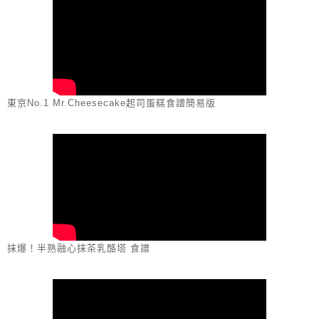
東京No.1 Mr.Cheesecake起司蛋糕食譜簡易版
抹爆！半熟融心抹茶乳酪塔 食譜