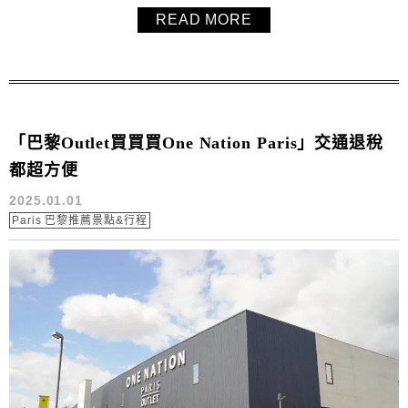
口都帶有柳橙的果香，酸甜的味道非常開胃。入口時，外層
READ MORE
的醬汁略帶黏稠，包裹著鮮嫩的排骨，酸甜鹹香之間相輔相
成，令人食慾大開，超級下飯。這個橙汁排骨不用油炸，非
常簡單的做法，...
「巴黎Outlet買買買One Nation Paris」交通退稅
都超方便
2025.01.01
Paris 巴黎推薦景點&行程