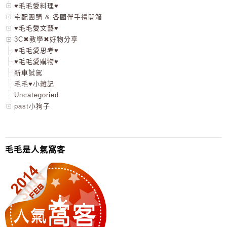
♥毛毛愛料理♥
宅配團購 & 各國伴手禮開箱
♥毛毛愛文藝♥
3C✖教學✖好物分享
♥毛毛愛思考♥
♥毛毛愛購物♥
新車試駕
毛毛♥小雜記
Uncategoried
past小狗子
毛毛是人氣窩客