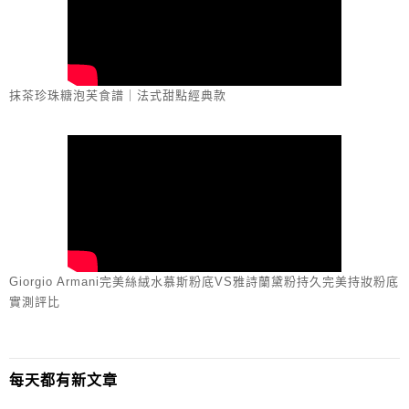
抹茶珍珠糖泡芙食譜｜法式甜點經典款
Giorgio Armani完美絲絨水慕斯粉底VS雅詩蘭黛粉持久完美持妝粉底
實測評比
每天都有新文章