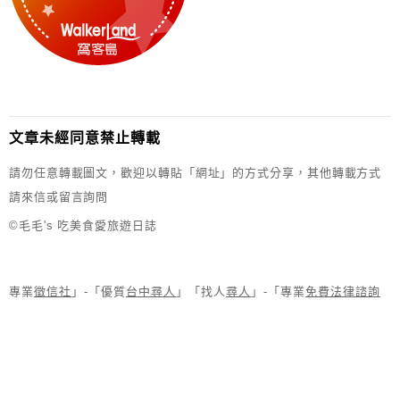
文章未經同意禁止轉載
請勿任意轉載圖文，歡迎以轉貼「網址」的方式分享，其他轉載方式
請來信或留言詢問
©毛毛's 吃美食愛旅遊日誌
專業
徵信社
」-「優質
台中尋人
」「找人
尋人
」-「專業
免費法律諮詢