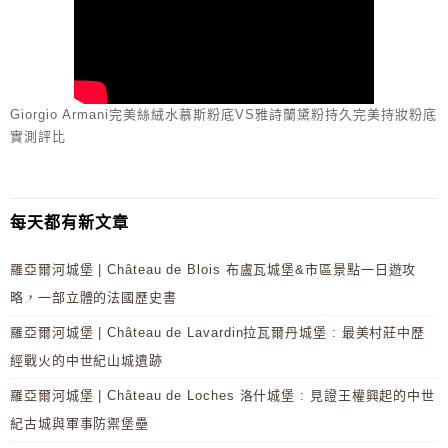
Giorgio Armani完美絲絨水慕斯粉底VS雅詩蘭黛粉持久完美持妝粉底
實測評比
每天都有新文章
羅亞爾河城堡 | Château de Blois 布盧瓦城堡&市區景點一日遊攻
略，一部立體的法國歷史書
羅亞爾河城堡 | Château de Lavardin拉瓦爾丹城堡 : 最美村莊中歷
經戰火的中世紀山城遺跡
羅亞爾河城堡 | Château de Loches 洛什城堡 : 見證王權興起的中世
紀古城與軍事防禦堡壘