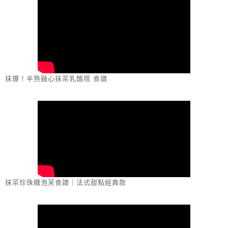
抹爆！半熟融心抹茶乳酪塔 食譜
抹茶珍珠糖泡芙食譜｜法式甜點經典款