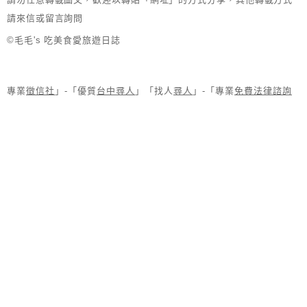
請來信或留言詢問
©毛毛's 吃美食愛旅遊日誌
專業
徵信社
」-「優質
台中尋人
」「找人
尋人
」-「專業
免費法律諮詢