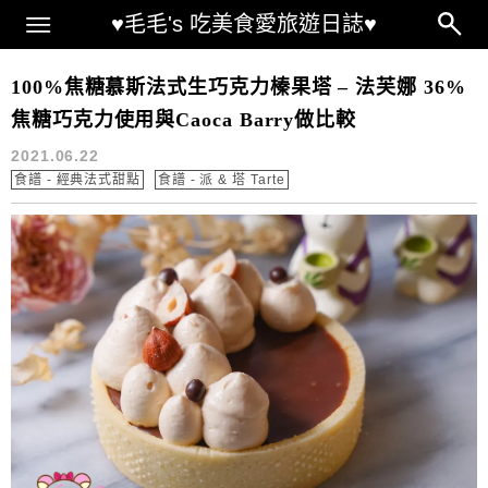
Main Menu
♥毛毛's 吃美食愛旅遊日誌♥
巧克力慕斯
100%焦糖慕斯法式生巧克力榛果塔 – 法芙娜 36%
焦糖巧克力使用與Caoca Barry做比較
2021.06.22
食譜 - 經典法式甜點
食譜 - 派 & 塔 Tarte