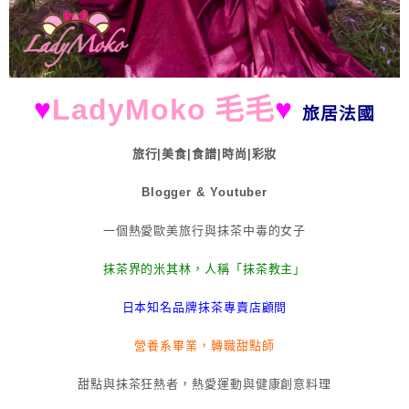
♥
LadyMoko 毛毛
♥
旅居法國
旅行|美食|食譜|時尚|彩妝
Blogger & Youtuber
一個熱愛歐美旅行與抹茶中毒的女子
抹茶界的米其林，人稱「抹茶教主」
日本知名品牌抹茶專賣店顧問
營養系畢業，轉職甜點師
甜點與抹茶狂熱者，熱愛運動與健康創意料理