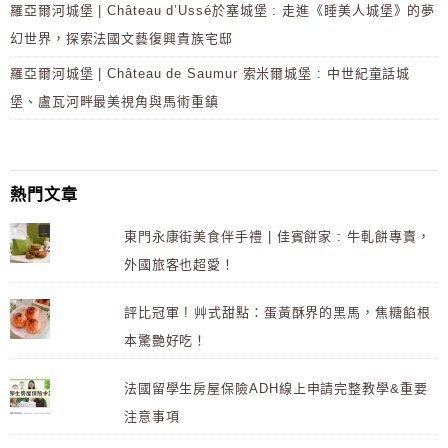
羅亞爾河城堡 | Château d’Ussé於塞城堡 : 走進《睡美人城堡》的夢
幻世界，探索法國文藝復興貴族宅邸
羅亞爾河城堡 | Château de Saumur 索米爾城堡 : 中世紀童話城
堡、盧瓦河畔最美視角與馬術重鎮
熱門文章
東門永康街美食伴手禮 | 佳賓餅家 : 牛軋餅專賣，
外國旅客也超愛！
評比冠軍 ! 艸式甜點：蛋黃酥界的黑馬，焦糖餡根
本驚艷好吃！
法國留學生房屋保險ADH線上申請完整教學&重要
注意事項