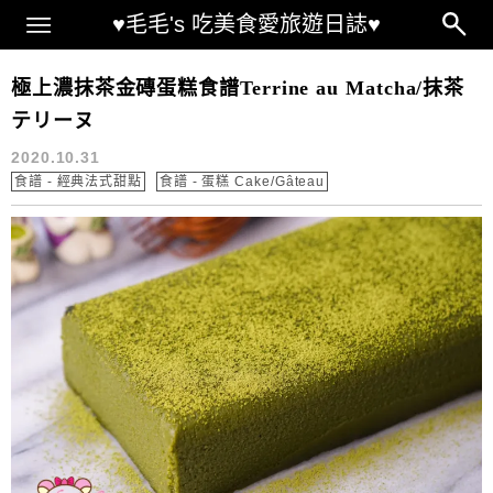
Main Menu
♥毛毛's 吃美食愛旅遊日誌♥
抹茶乳糜 作法
極上濃抹茶金磚蛋糕食譜Terrine au Matcha/抹茶
テリーヌ
2020.10.31
食譜 - 經典法式甜點
食譜 - 蛋糕 Cake/Gâteau