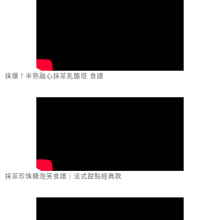
抹爆！半熟融心抹茶乳酪塔 食譜
抹茶珍珠糖泡芙食譜｜法式甜點經典款