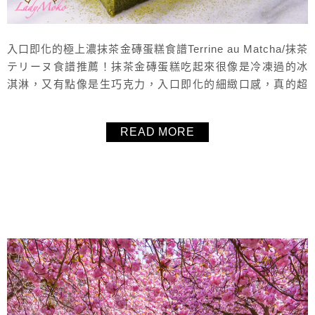
入口即化的極上濃抹茶金磚蛋糕食譜Terrine au Matcha/抹茶
テリーヌ食譜推薦！抹茶金磚蛋糕吃起來很像是冷凍過的冰
淇淋，又有點像是生巧克力，入口即化的細緻口感，真的超
級好吃！這個食譜超級推薦給抹茶控。Terrine在法國通常都
是鹹食，就是肉凍，但是也可以做成甜的口味，所以這個蛋
READ MORE
糕要翻成抹茶凍蛋糕也是可以，只是因為造型的關係，多數
人又稱為金磚或是乳糜蛋糕。
About