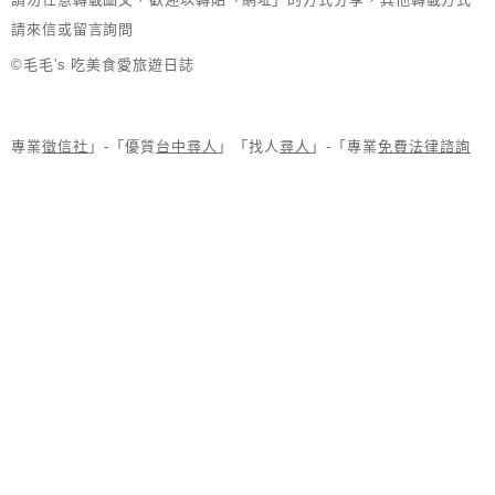
請來信或留言詢問
©毛毛's 吃美食愛旅遊日誌
專業
徵信社
」-「優質
台中尋人
」「找人
尋人
」-「專業
免費法律諮詢