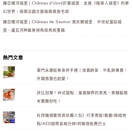
羅亞爾河城堡 | Château d’Ussé於塞城堡 : 走進《睡美人城堡》的夢
幻世界，探索法國文藝復興貴族宅邸
羅亞爾河城堡 | Château de Saumur 索米爾城堡 : 中世紀童話城
堡、盧瓦河畔最美視角與馬術重鎮
熱門文章
東門永康街美食伴手禮 | 佳賓餅家 : 牛軋餅專賣，
外國旅客也超愛！
評比冠軍 ! 艸式甜點：蛋黃酥界的黑馬，焦糖餡根
本驚艷好吃！
杜拜機場實用資訊懶人包》行李寄放/餐廳/換錢地
點/AED錢幣長相分辨/阿聯酋免費巴士