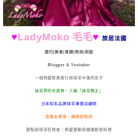
♥
LadyMoko 毛毛
♥
旅居法國
旅行|美食|食譜|時尚|彩妝
Blogger & Youtuber
一個熱愛歐美旅行與抹茶中毒的女子
抹茶界的米其林，人稱「抹茶教主」
日本知名品牌抹茶專賣店顧問
營養系畢業，轉職甜點師
甜點與抹茶狂熱者，熱愛運動與健康創意料理