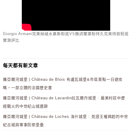
Giorgio Armani完美絲絨水慕斯粉底VS雅詩蘭黛粉持久完美持妝粉底
實測評比
每天都有新文章
羅亞爾河城堡 | Château de Blois 布盧瓦城堡&市區景點一日遊攻
略，一部立體的法國歷史書
羅亞爾河城堡 | Château de Lavardin拉瓦爾丹城堡 : 最美村莊中歷
經戰火的中世紀山城遺跡
羅亞爾河城堡 | Château de Loches 洛什城堡 : 見證王權興起的中世
紀古城與軍事防禦堡壘