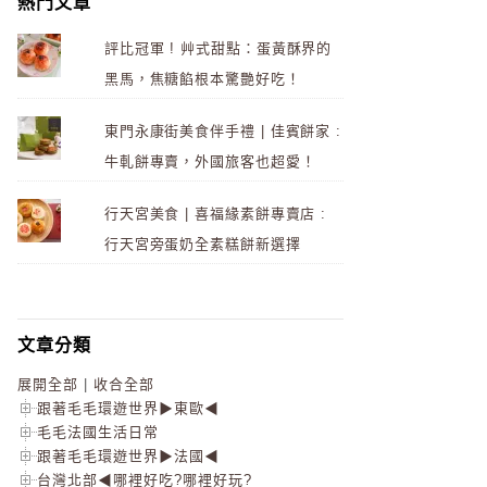
熱門文章
評比冠軍 ! 艸式甜點：蛋黃酥界的
黑馬，焦糖餡根本驚艷好吃！
東門永康街美食伴手禮 | 佳賓餅家 :
牛軋餅專賣，外國旅客也超愛！
行天宮美食 | 喜福緣素餅專賣店 :
行天宮旁蛋奶全素糕餅新選擇
文章分類
展開全部
|
收合全部
跟著毛毛環遊世界▶東歐◀
毛毛法國生活日常
跟著毛毛環遊世界▶法國◀
台灣北部◀哪裡好吃?哪裡好玩?