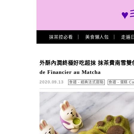
♥
Main Menu
抹茶控必看
美食懶人包
走遍
抹茶費南雪 推薦
外酥內潤終極好吃超抹 抹茶費南雪雙色狗腳掌食譜
de Financier au Matcha
2020.09.13
食譜 - 經典法式甜點
食譜 - 蛋糕 Ca