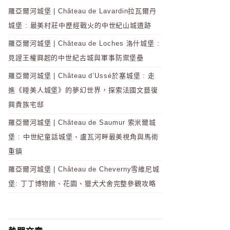
羅亞爾河城堡 | Château de Lavardin拉瓦爾丹
城堡 : 最美村莊中歷經戰火的中世紀山城遺跡
羅亞爾河城堡 | Château de Loches 洛什城堡 :
見證王權興起的中世紀古城與軍事防禦堡壘
羅亞爾河城堡 | Château d’Ussé於塞城堡 : 走
進《睡美人城堡》的夢幻世界，探索法國文藝復
興貴族宅邸
羅亞爾河城堡 | Château de Saumur 索米爾城
堡 : 中世紀童話城堡、盧瓦河畔最美視角與馬術
重鎮
羅亞爾河城堡 | Château de Cheverny雪維尼城
堡: 丁丁博物館、花園、獵犬犬舍完整參觀攻略