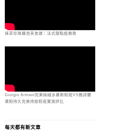
抹茶珍珠糖泡芙食譜｜法式甜點經典款
Giorgio Armani完美絲絨水慕斯粉底VS雅詩蘭
黛粉持久完美持妝粉底實測評比
每天都有新文章