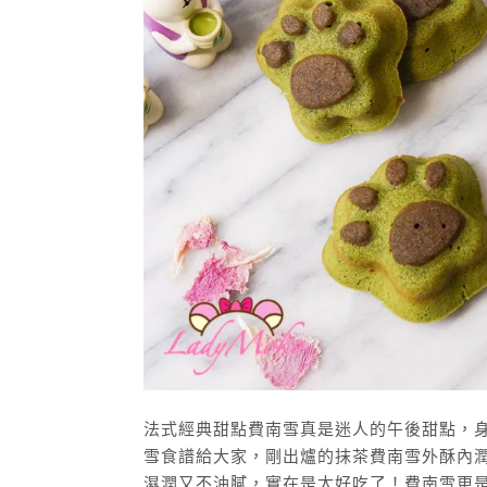
法式經典甜點費南雪真是迷人的午後甜點，
雪食譜給大家，剛出爐的抹茶費南雪外酥內
濕潤又不油膩，實在是太好吃了！費南雪更