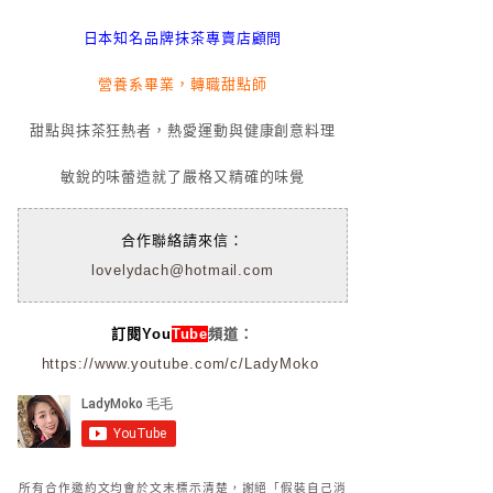
日本知名品牌抹茶專賣店顧問
營養系畢業，轉職甜點師
甜點與抹茶狂熱者，熱愛運動與健康創意料理
敏銳的味蕾造就了嚴格又精確的味覺
合作聯絡請來信：
lovelydach@hotmail.com
訂閱You
Tube
頻道：
https://www.youtube.com/c/LadyMoko
所有合作邀約文均會於文末標示清楚，謝絕「假裝自己消