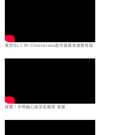
東京No.1 Mr.Cheesecake起司蛋糕食譜簡易版
抹爆！半熟融心抹茶乳酪塔 食譜