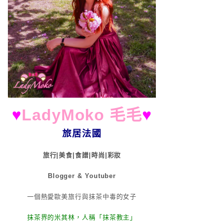
♥
LadyMoko 毛毛
♥
旅居法國
旅行|美食|食譜|時尚|彩妝
Blogger & Youtuber
一個熱愛歐美旅行與抹茶中毒的女子
抹茶界的米其林，人稱「抹茶教主」