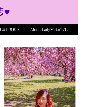
誌♥
環遊世界藍圖
About LadyMoko毛毛
About