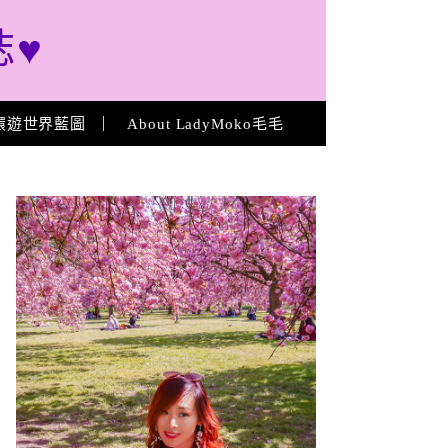
誌♥
環遊世界藍圖
About LadyMoko毛毛
About