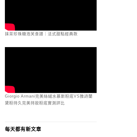
抹茶珍珠糖泡芙食譜｜法式甜點經典款
Giorgio Armani完美絲絨水慕斯粉底VS雅詩蘭
黛粉持久完美持妝粉底實測評比
每天都有新文章