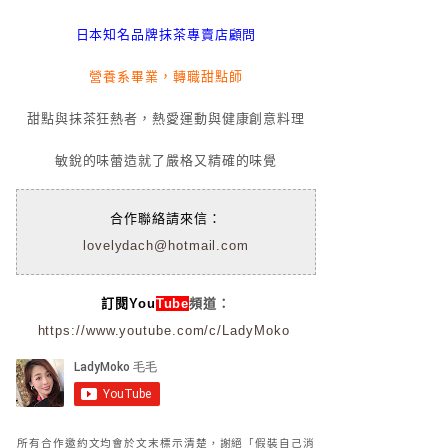
日本知名品牌抹茶專賣店顧問
營養系畢業，轉職甜點師
甜點與抹茶狂熱者，熱愛運動與健康創意料理
敏銳的味蕾造就了嚴格又精確的味覺
合作聯絡請來信：
lovelydach@hotmail.com
訂閱You
Tube
頻道：
https://www.youtube.com/c/LadyMoko
所有合作邀約文均會於文末標示清楚，謝絕「假裝自己消