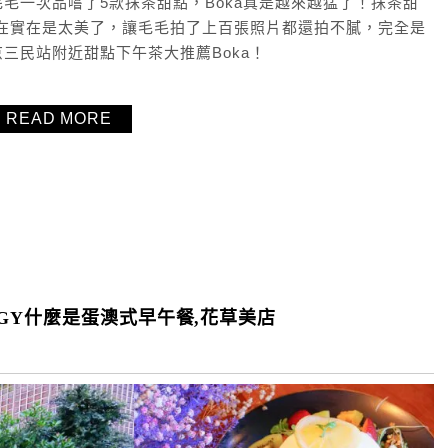
毛一次品嚐了5款抹茶甜點，Boka真是越來越猛了！抹茶甜
實在實在是太美了，讓毛毛拍了上百張照片都還拍不膩，完全是
三民站附近甜點下午茶大推薦Boka！
READ MORE
GY什麼是蛋澳式早午餐,花草美店