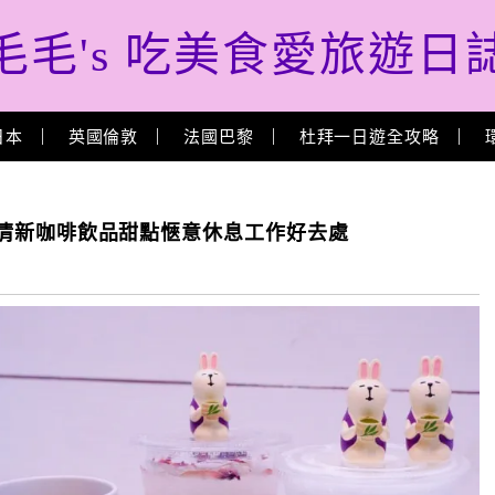
毛毛's 吃美食愛旅遊日
日本
英國倫敦
法國巴黎
杜拜一日遊全攻略
意盎然清新咖啡飲品甜點愜意休息工作好去處