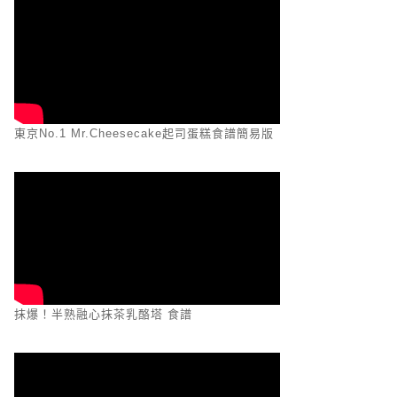
東京No.1 Mr.Cheesecake起司蛋糕食譜簡易版
抹爆！半熟融心抹茶乳酪塔 食譜