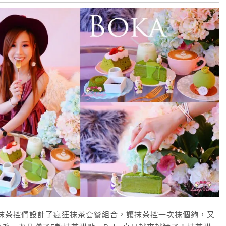
度抹茶控們設計了瘋狂抹茶套餐組合，讓抹茶控一次抹個夠，又