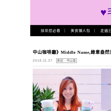
♥
Main Menu
抹茶控必看
美食懶人包
走遍
插座
中山咖啡廳》Middle Name,綠
2018.11.27
食記 - 中山區