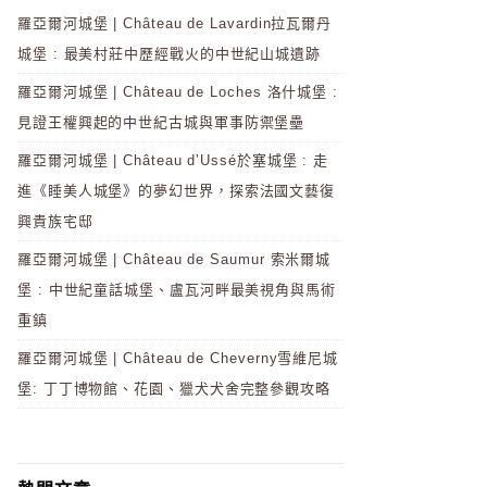
羅亞爾河城堡 | Château de Lavardin拉瓦爾丹
城堡 : 最美村莊中歷經戰火的中世紀山城遺跡
羅亞爾河城堡 | Château de Loches 洛什城堡 :
見證王權興起的中世紀古城與軍事防禦堡壘
羅亞爾河城堡 | Château d’Ussé於塞城堡 : 走
進《睡美人城堡》的夢幻世界，探索法國文藝復
興貴族宅邸
羅亞爾河城堡 | Château de Saumur 索米爾城
堡 : 中世紀童話城堡、盧瓦河畔最美視角與馬術
重鎮
羅亞爾河城堡 | Château de Cheverny雪維尼城
堡: 丁丁博物館、花園、獵犬犬舍完整參觀攻略