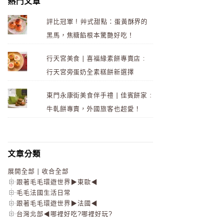
熱門文章
評比冠軍 ! 艸式甜點：蛋黃酥界的
黑馬，焦糖餡根本驚艷好吃！
行天宮美食 | 喜福緣素餅專賣店 :
行天宮旁蛋奶全素糕餅新選擇
東門永康街美食伴手禮 | 佳賓餅家 :
牛軋餅專賣，外國旅客也超愛！
文章分類
展開全部
|
收合全部
跟著毛毛環遊世界▶東歐◀
毛毛法國生活日常
跟著毛毛環遊世界▶法國◀
台灣北部◀哪裡好吃?哪裡好玩?