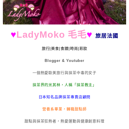
♥
LadyMoko 毛毛
♥
旅居法國
旅行|美食|食譜|時尚|彩妝
Blogger & Youtuber
一個熱愛歐美旅行與抹茶中毒的女子
抹茶界的米其林，人稱「抹茶教主」
日本知名品牌抹茶專賣店顧問
營養系畢業，轉職甜點師
甜點與抹茶狂熱者，熱愛運動與健康創意料理