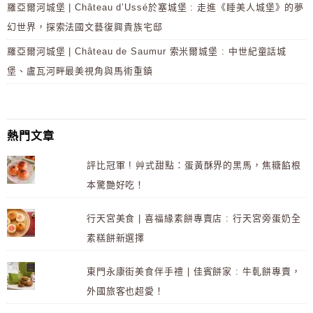
羅亞爾河城堡 | Château d’Ussé於塞城堡 : 走進《睡美人城堡》的夢
幻世界，探索法國文藝復興貴族宅邸
羅亞爾河城堡 | Château de Saumur 索米爾城堡 : 中世紀童話城
堡、盧瓦河畔最美視角與馬術重鎮
熱門文章
評比冠軍 ! 艸式甜點：蛋黃酥界的黑馬，焦糖餡根
本驚艷好吃！
行天宮美食 | 喜福緣素餅專賣店 : 行天宮旁蛋奶全
素糕餅新選擇
東門永康街美食伴手禮 | 佳賓餅家 : 牛軋餅專賣，
外國旅客也超愛！