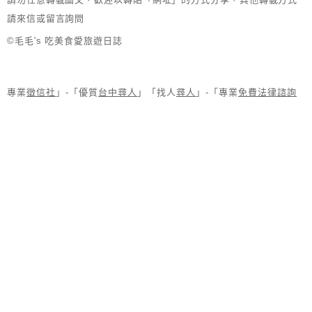
請來信或留言詢問
©毛毛's 吃美食愛旅遊日誌
專業
徵信社
」-「優質
台中尋人
」「找人
尋人
」-「專業
免費法律諮詢