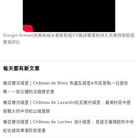
Giorgio Armani完美絲絨水慕斯粉底VS雅詩蘭黛粉持久完美持妝粉底
實測評比
每天都有新文章
羅亞爾河城堡 | Château de Blois 布盧瓦城堡&市區景點一日遊攻
略，一部立體的法國歷史書
羅亞爾河城堡 | Château de Lavardin拉瓦爾丹城堡 : 最美村莊中歷
經戰火的中世紀山城遺跡
羅亞爾河城堡 | Château de Loches 洛什城堡 : 見證王權興起的中世
紀古城與軍事防禦堡壘