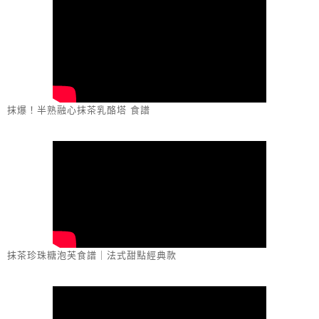
抹爆！半熟融心抹茶乳酪塔 食譜
抹茶珍珠糖泡芙食譜｜法式甜點經典款