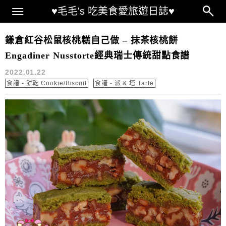
Main Menu
♥毛毛's 吃美食愛旅遊日誌♥
松鼠核桃糕
鎌倉紅谷松鼠核桃糕自己做 – 抹茶核桃餅
Engadiner Nusstorte經典瑞士傳統甜點食譜
2022.01.22
食譜 - 餅乾 Cookie/Biscuit
食譜 - 派 & 塔 Tarte