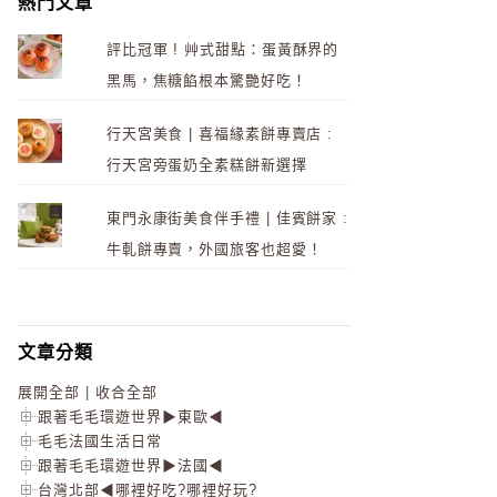
熱門文章
評比冠軍 ! 艸式甜點：蛋黃酥界的
黑馬，焦糖餡根本驚艷好吃！
行天宮美食 | 喜福緣素餅專賣店 :
行天宮旁蛋奶全素糕餅新選擇
東門永康街美食伴手禮 | 佳賓餅家 :
牛軋餅專賣，外國旅客也超愛！
文章分類
展開全部
|
收合全部
跟著毛毛環遊世界▶東歐◀
毛毛法國生活日常
跟著毛毛環遊世界▶法國◀
台灣北部◀哪裡好吃?哪裡好玩?