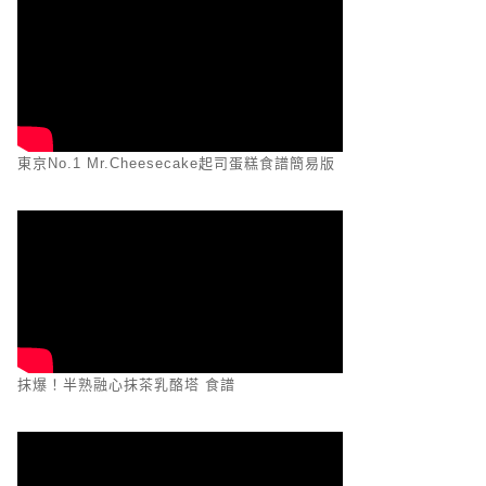
東京No.1 Mr.Cheesecake起司蛋糕食譜簡易版
抹爆！半熟融心抹茶乳酪塔 食譜