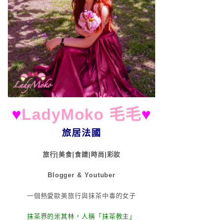
♥
LadyMoko 毛毛
♥
旅居法國
旅行|美食|食譜|時尚|彩妝
Blogger & Youtuber
一個熱愛歐美旅行與抹茶中毒的女子
抹茶界的米其林，人稱「抹茶教主」