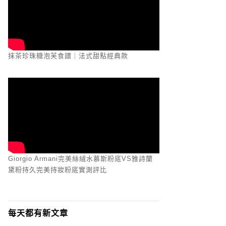
抹茶珍珠糖泡芙食譜｜法式甜點經典款
Giorgio Armani完美絲絨水慕斯粉底VS雅詩蘭
黛粉持久完美持妝粉底實測評比
每天都有新文章