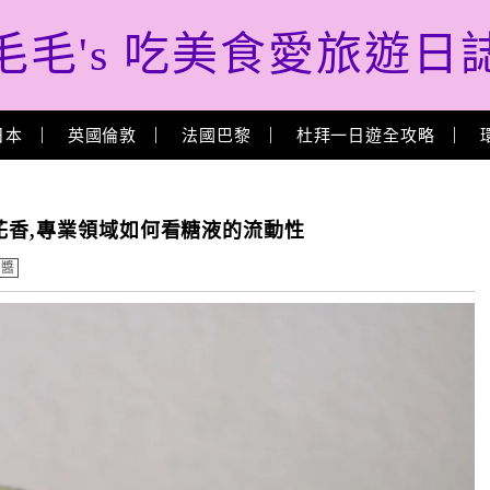
毛毛's 吃美食愛旅遊日
日本
英國倫敦
法國巴黎
杜拜一日遊全攻略
花香,專業領域如何看糖液的流動性
果醬