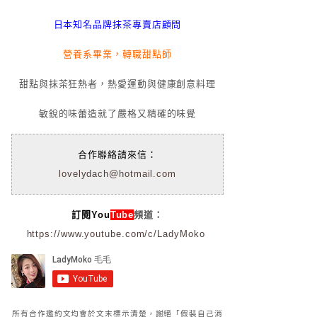
日本知名品牌抹茶專賣店顧問
營養系畢業，轉職甜點師
甜點與抹茶狂熱者，熱愛運動與健康創意料理
敏銳的味蕾造就了嚴格又精確的味覺
合作聯絡請來信：
lovelydach@hotmail.com
訂閱You
Tube
頻道：
https://www.youtube.com/c/LadyMoko
所有合作邀約文均會於文末標示清楚，謝絕「假裝自己消