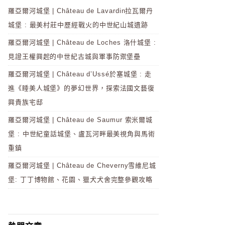
羅亞爾河城堡 | Château de Lavardin拉瓦爾丹
城堡 : 最美村莊中歷經戰火的中世紀山城遺跡
羅亞爾河城堡 | Château de Loches 洛什城堡 :
見證王權興起的中世紀古城與軍事防禦堡壘
羅亞爾河城堡 | Château d’Ussé於塞城堡 : 走
進《睡美人城堡》的夢幻世界，探索法國文藝復
興貴族宅邸
羅亞爾河城堡 | Château de Saumur 索米爾城
堡 : 中世紀童話城堡、盧瓦河畔最美視角與馬術
重鎮
羅亞爾河城堡 | Château de Cheverny雪維尼城
堡: 丁丁博物館、花園、獵犬犬舍完整參觀攻略