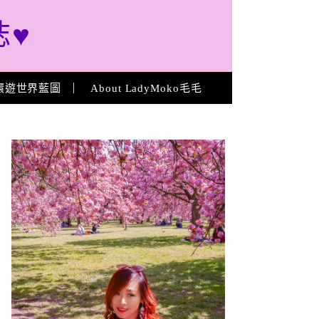
誌♥
環遊世界藍圖
About LadyMoko毛毛
About