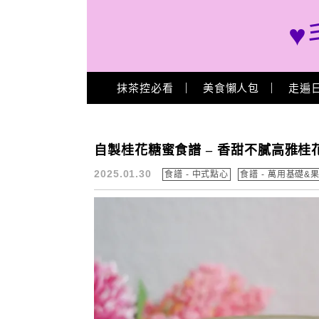
♥
Main Menu
抹茶控必看
美食懶人包
走遍
桂花糖蜜 作法
自製桂花糖蜜食譜 – 香甜不膩高雅桂
2025.01.30
食譜 - 中式點心
食譜 - 萬用基礎&