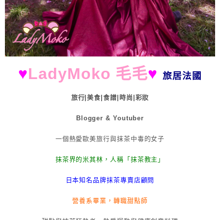
♥
LadyMoko 毛毛
♥
旅居法國
旅行|美食|食譜|時尚|彩妝
Blogger & Youtuber
一個熱愛歐美旅行與抹茶中毒的女子
抹茶界的米其林，人稱「抹茶教主」
日本知名品牌抹茶專賣店顧問
營養系畢業，轉職甜點師