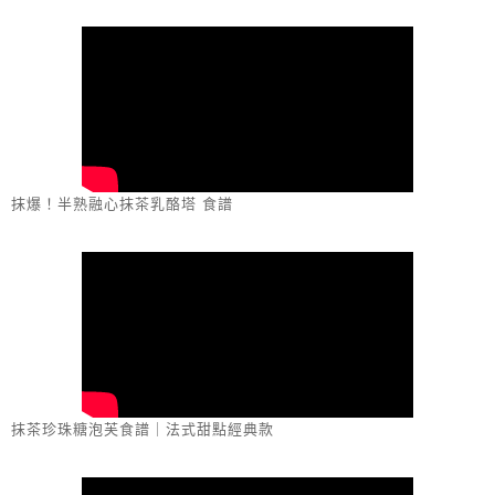
抹爆！半熟融心抹茶乳酪塔 食譜
抹茶珍珠糖泡芙食譜｜法式甜點經典款