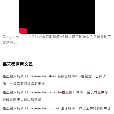
Giorgio Armani完美絲絨水慕斯粉底VS雅詩蘭黛粉持久完美持妝粉底
實測評比
每天都有新文章
羅亞爾河城堡 | Château de Blois 布盧瓦城堡&市區景點一日遊攻
略，一部立體的法國歷史書
羅亞爾河城堡 | Château de Lavardin拉瓦爾丹城堡 : 最美村莊中歷
經戰火的中世紀山城遺跡
羅亞爾河城堡 | Château de Loches 洛什城堡 : 見證王權興起的中世