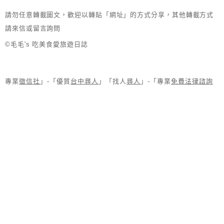
請勿任意轉載圖文，歡迎以轉貼「網址」的方式分享，其他轉載方式
請來信或留言詢問
©毛毛's 吃美食愛旅遊日誌
專業
徵信社
」-「優質
台中尋人
」「找人
尋人
」-「專業
免費法律諮詢