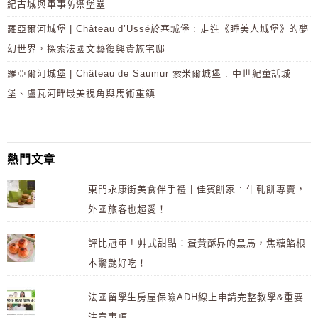
紀古城與軍事防禦堡壘
羅亞爾河城堡 | Château d’Ussé於塞城堡 : 走進《睡美人城堡》的夢
幻世界，探索法國文藝復興貴族宅邸
羅亞爾河城堡 | Château de Saumur 索米爾城堡 : 中世紀童話城
堡、盧瓦河畔最美視角與馬術重鎮
熱門文章
東門永康街美食伴手禮 | 佳賓餅家 : 牛軋餅專賣，
外國旅客也超愛！
評比冠軍 ! 艸式甜點：蛋黃酥界的黑馬，焦糖餡根
本驚艷好吃！
法國留學生房屋保險ADH線上申請完整教學&重要
注意事項