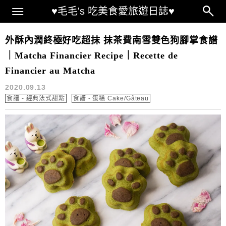
Main Menu
♥毛毛's 吃美食愛旅遊日誌♥
消耗蛋白甜點
外酥內潤終極好吃超抹 抹茶費南雪雙色狗腳掌食譜
｜Matcha Financier Recipe｜Recette de
Financier au Matcha
2020.09.13
食譜 - 經典法式甜點
食譜 - 蛋糕 Cake/Gâteau