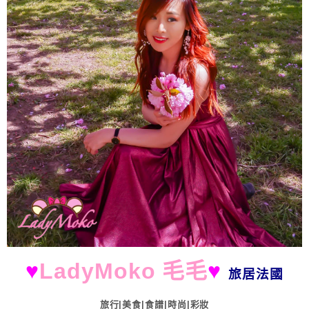
♥
LadyMoko 毛毛
♥
旅居法國
旅行|美食|食譜|時尚|彩妝