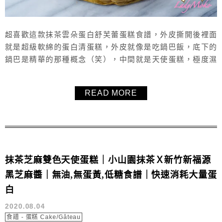
超喜歡這款抹茶雲朵蛋白舒芙蕾蛋糕食譜，外皮撕開後裡面
就是超級軟綿的蛋白清蛋糕，外皮就像是吃鍋巴飯，底下的
鍋巴是精華的那種概念（笑），中間就是天使蛋糕，極度濕
潤、細緻綿密，軟綿綿的如雲朵般，就是舒芙蕾的口感，質
感也非常的Q彈（可以看食譜影片），真的是好好吃，無油
READ MORE
無奶無麩質，吃起來完全沒有罪惡感。這次做抹茶雲朵蛋白
舒芙蕾蛋糕是使用丸久小山園的「あやめ」抹茶粉，毛毛個
人沒有很喜歡它的色澤表現，顏色不是很...
抹茶芝麻雙色天使蛋糕｜小山園抹茶Ｘ新竹新福源
黑芝麻醬｜無油,無蛋黃,低糖食譜｜快速消耗大量蛋
白
2020.08.04
食譜 - 蛋糕 Cake/Gâteau