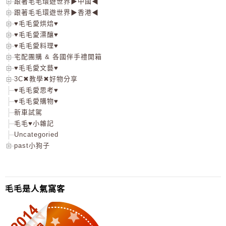
跟著毛毛環遊世界▶中國◀
跟著毛毛環遊世界▶香港◀
♥毛毛愛烘焙♥
♥毛毛愛漂釀♥
♥毛毛愛料理♥
宅配團購 & 各國伴手禮開箱
♥毛毛愛文藝♥
3C✖教學✖好物分享
♥毛毛愛思考♥
♥毛毛愛購物♥
新車試駕
毛毛♥小雜記
Uncategoried
past小狗子
毛毛是人氣窩客