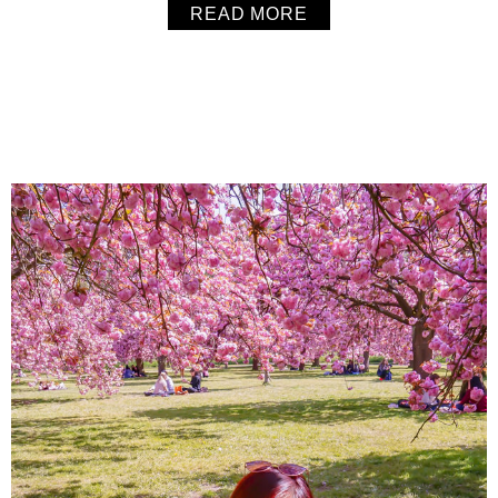
READ MORE
負擔。
About