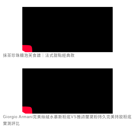
抹茶珍珠糖泡芙食譜｜法式甜點經典款
Giorgio Armani完美絲絨水慕斯粉底VS雅詩蘭黛粉持久完美持妝粉底
實測評比