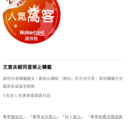
文章未經同意禁止轉載
請勿任意轉載圖文，歡迎以轉貼「網址」的方式分享，其他轉載方式
請來信或留言詢問
©毛毛's 吃美食愛旅遊日誌
專業
徵信社
」-「優質
台中尋人
」「找人
尋人
」-「專業
免費法律諮詢