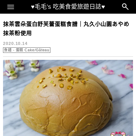
Main Menu
♥毛毛's 吃美食愛旅遊日誌♥
黑芝麻醬 推薦
抹茶雲朵蛋白舒芙蕾蛋糕食譜｜丸久小山園あやめ
抹茶粉使用
2020.10.14
食譜 - 蛋糕 Cake/Gâteau