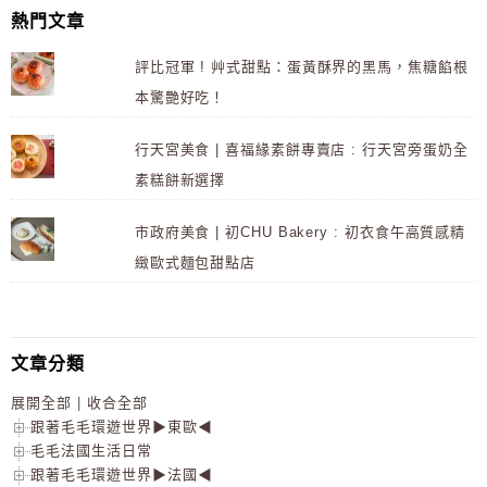
熱門文章
評比冠軍 ! 艸式甜點：蛋黃酥界的黑馬，焦糖餡根
本驚艷好吃！
行天宮美食 | 喜福緣素餅專賣店 : 行天宮旁蛋奶全
素糕餅新選擇
市政府美食 | 初CHU Bakery : 初衣食午高質感精
緻歐式麵包甜點店
文章分類
展開全部
|
收合全部
跟著毛毛環遊世界▶東歐◀
毛毛法國生活日常
跟著毛毛環遊世界▶法國◀