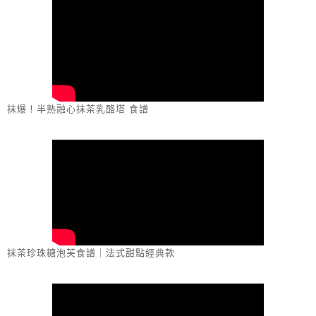
抹爆！半熟融心抹茶乳酪塔 食譜
抹茶珍珠糖泡芙食譜｜法式甜點經典款