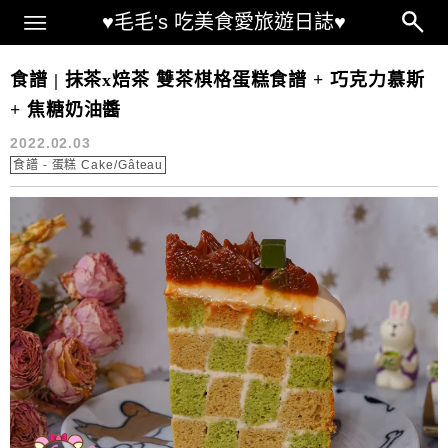
Main Menu
♥毛毛's 吃美食愛旅遊日誌♥
Checkerboard Cake recipe
食譜 | 抹茶x焙茶 雙茶棋格蛋糕食譜 + 巧克力慕斯
+ 焦糖奶油醬
2022.02.03
食譜 - 蛋糕 Cake/Gâteau