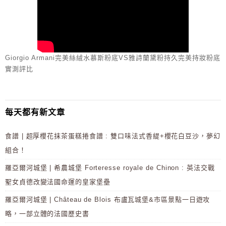
Giorgio Armani完美絲絨水慕斯粉底VS雅詩蘭黛粉持久完美持妝粉底
實測評比
每天都有新文章
食譜 | 超厚櫻花抹茶蛋糕捲食譜 : 雙口味法式香緹+櫻花白豆沙，夢幻
組合！
羅亞爾河城堡 | 希農城堡 Forteresse royale de Chinon : 英法交戰
聖女貞德改變法國命運的皇家堡壘
羅亞爾河城堡 | Château de Blois 布盧瓦城堡&市區景點一日遊攻
略，一部立體的法國歷史書