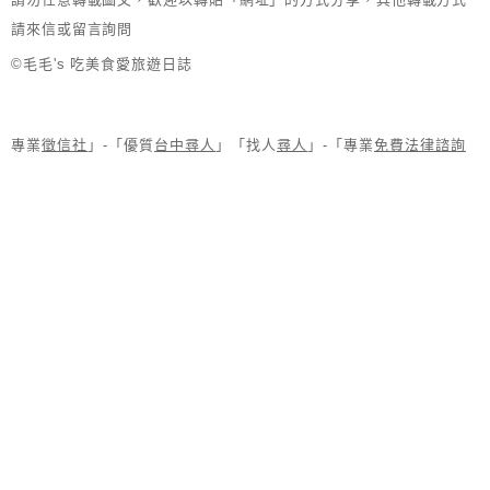
請來信或留言詢問
©毛毛's 吃美食愛旅遊日誌
專業
徵信社
」-「優質
台中尋人
」「找人
尋人
」-「專業
免費法律諮詢