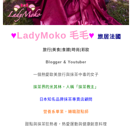
♥
LadyMoko 毛毛
♥
旅居法國
旅行|美食|食譜|時尚|彩妝
Blogger & Youtuber
一個熱愛歐美旅行與抹茶中毒的女子
抹茶界的米其林，人稱「抹茶教主」
日本知名品牌抹茶專賣店顧問
營養系畢業，轉職甜點師
甜點與抹茶狂熱者，熱愛運動與健康創意料理