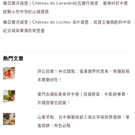
羅亞爾河城堡 | Château de Lavardin拉瓦爾丹城堡 : 最美村莊中歷
經戰火的中世紀山城遺跡
羅亞爾河城堡 | Château de Loches 洛什城堡 : 見證王權興起的中世
紀古城與軍事防禦堡壘
熱門文章
評比冠軍 ! 艸式甜點：蛋黃酥界的黑馬，焦糖餡根
本驚艷好吃！
東門永康街美食伴手禮 | 佳賓餅家 : 牛軋餅專賣，
外國旅客也超愛！
山東早點 : 台中模範街超人氣古早味粉漿蛋餅、蔥
蛋燒餅、肉包必點