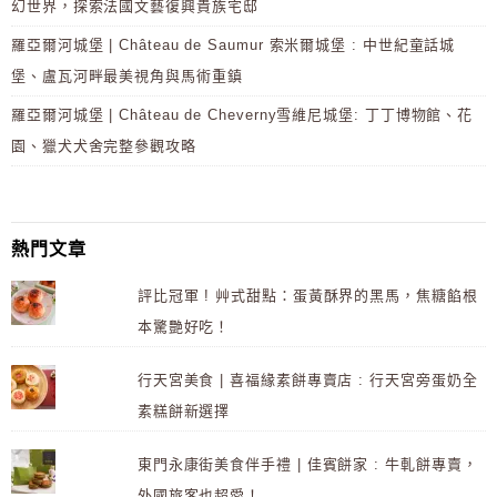
幻世界，探索法國文藝復興貴族宅邸
羅亞爾河城堡 | Château de Saumur 索米爾城堡 : 中世紀童話城
堡、盧瓦河畔最美視角與馬術重鎮
羅亞爾河城堡 | Château de Cheverny雪維尼城堡: 丁丁博物館、花
園、獵犬犬舍完整參觀攻略
熱門文章
評比冠軍 ! 艸式甜點：蛋黃酥界的黑馬，焦糖餡根
本驚艷好吃！
行天宮美食 | 喜福緣素餅專賣店 : 行天宮旁蛋奶全
素糕餅新選擇
東門永康街美食伴手禮 | 佳賓餅家 : 牛軋餅專賣，
外國旅客也超愛！