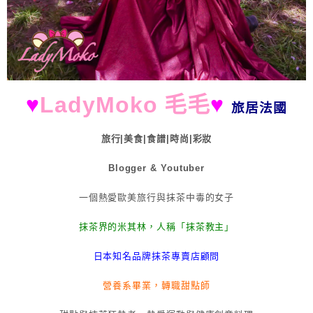
♥
LadyMoko 毛毛
♥
旅居法國
旅行|美食|食譜|時尚|彩妝
Blogger & Youtuber
一個熱愛歐美旅行與抹茶中毒的女子
抹茶界的米其林，人稱「抹茶教主」
日本知名品牌抹茶專賣店顧問
營養系畢業，轉職甜點師