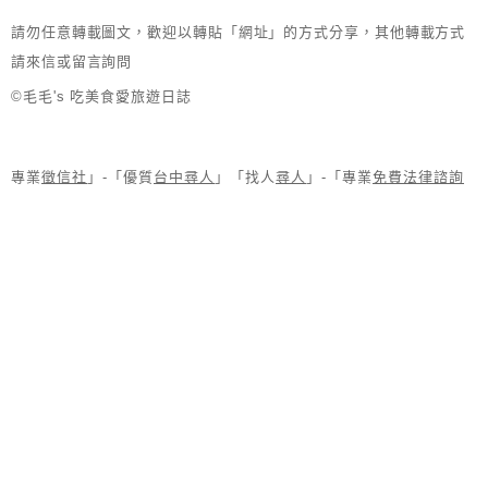
請勿任意轉載圖文，歡迎以轉貼「網址」的方式分享，其他轉載方式
請來信或留言詢問
©毛毛's 吃美食愛旅遊日誌
專業
徵信社
」-「優質
台中尋人
」「找人
尋人
」-「專業
免費法律諮詢