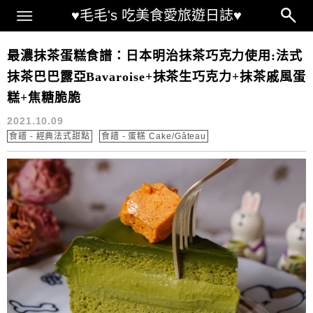
Main Menu
♥毛毛's 吃美食愛旅遊日誌♥
Gateau au Matcha Bavaroise
最濃抹茶蛋糕食譜：日本明治抹茶巧克力使用:法式
抹茶巴巴露亞Bavaroise+抹茶生巧克力+抹茶戚風蛋
糕+焦糖脆脆
2021.10.09
食譜 - 經典法式甜點
食譜 - 蛋糕 Cake/Gâteau