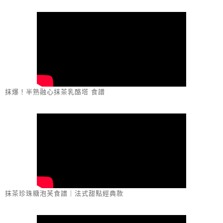
抹爆！半熟融心抹茶乳酪塔 食譜
抹茶珍珠糖泡芙食譜｜法式甜點經典款