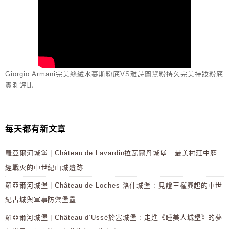
Giorgio Armani完美絲絨水慕斯粉底VS雅詩蘭黛粉持久完美持妝粉底
實測評比
每天都有新文章
羅亞爾河城堡 | Château de Lavardin拉瓦爾丹城堡 : 最美村莊中歷
經戰火的中世紀山城遺跡
羅亞爾河城堡 | Château de Loches 洛什城堡 : 見證王權興起的中世
紀古城與軍事防禦堡壘
羅亞爾河城堡 | Château d’Ussé於塞城堡 : 走進《睡美人城堡》的夢