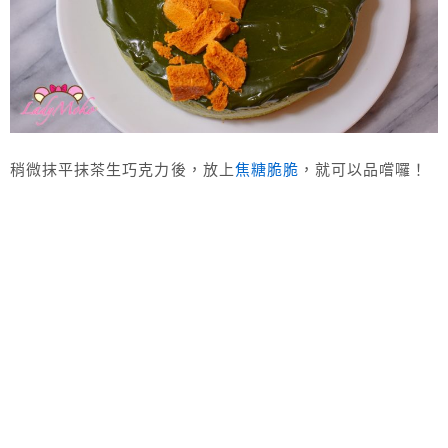
稍微抹平抹茶生巧克力後，放上
焦糖脆脆
，就可以品嚐囉！