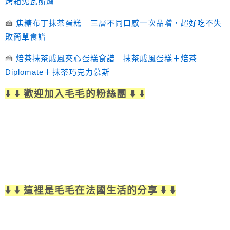
烤箱免瓦斯爐
🍰
焦糖布丁抹茶蛋糕｜三層不同口感一次品嚐，超好吃不失
敗簡單食譜
🍰
焙茶抹茶戚風夾心蛋糕食譜｜抹茶戚風蛋糕＋焙茶
Diplomate＋抹茶巧克力慕斯
⬇️ ⬇️ 歡迎加入毛毛的粉絲團 ⬇️ ⬇️
⬇️ ⬇️ 這裡是毛毛在法國生活的分享 ⬇️ ⬇️