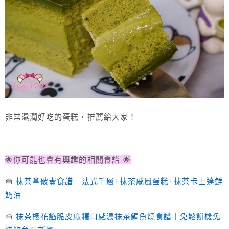
非常濕潤好吃的蛋糕，推薦給大家！
🌟你可能也會有興趣的相關食譜 🌟
🍰
抹茶拿破崙食譜｜法式千層+抹茶戚風蛋糕+抹茶卡士達鮮
奶油
🍰
抹茶櫻花餡脆皮麻糬口感濃抹茶鯛魚燒食譜｜免鬆餅機免