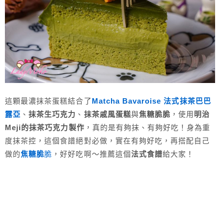
這顆最濃抹茶蛋糕結合了
Matcha Bavaroise 法式抹茶巴巴
露亞
、
抹茶生巧克力
、
抹茶戚風蛋糕
與
焦糖脆脆
，使用
明治
Meji的抹茶巧克力製作
，真的是有夠抹、有夠好吃！身為重
度抹茶控，這個食譜絕對必做，實在有夠好吃，再搭配自己
做的
焦糖脆
脆
，好好吃啊～推薦這個
法式食譜
給大家！