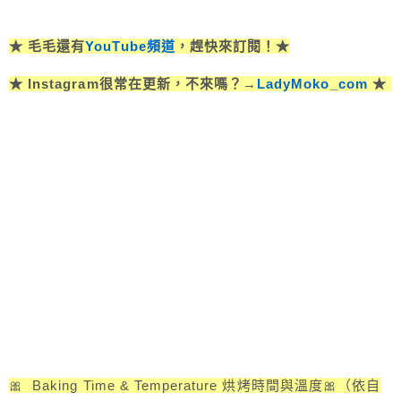
★ 毛毛還有
YouTube頻道
，趕快來訂閱！★
★ Instagram很常在更新，不來嗎？→
LadyMoko_com
★
🎀 Baking Time & Temperature 烘烤時間與溫度🎀（依自