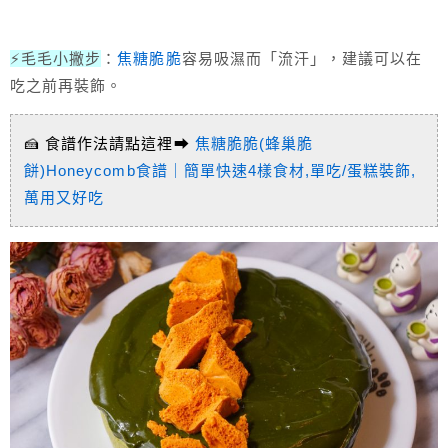
⚡毛毛小撇步
：
焦糖脆脆
容易吸濕而「流汗」，建議可以在
吃之前再裝飾。
🍰 食譜作法請點這裡➡
焦糖脆脆(蜂巢脆
餅)Honeycomb食譜｜簡單快速4樣食材,單吃/蛋糕裝飾,
萬用又好吃