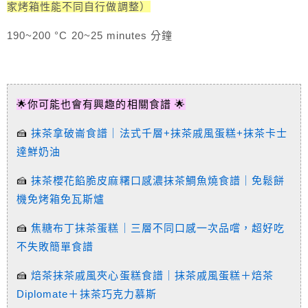
家烤箱性能不同自行做調整）
190~200 °C 20~25 minutes 分鐘
🌟你可能也會有興趣的相關食譜 🌟
🍰
抹茶拿破崙食譜｜法式千層+抹茶戚風蛋糕+抹茶卡士
達鮮奶油
🍰
抹茶櫻花餡脆皮麻糬口感濃抹茶鯛魚燒食譜｜免鬆餅
機免烤箱免瓦斯爐
🍰
焦糖布丁抹茶蛋糕｜三層不同口感一次品嚐，超好吃
不失敗簡單食譜
🍰
焙茶抹茶戚風夾心蛋糕食譜｜抹茶戚風蛋糕＋焙茶
Diplomate＋抹茶巧克力慕斯