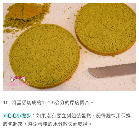
10. 將蛋糕切成約1~1.5公分的厚度兩片。
⚡毛毛小撇步
：如果沒有要立刻組裝蛋糕，記得趕快用保鮮
膜包起來，避免蛋糕的水分散失而乾掉。