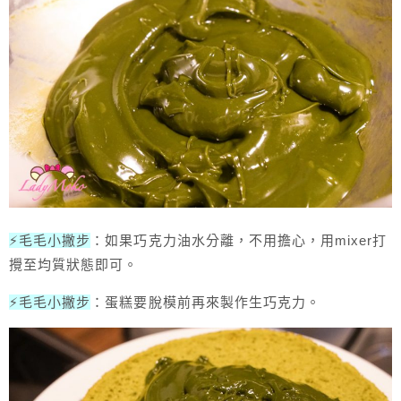
⚡毛毛小撇步
：如果巧克力油水分離，不用擔心，用mixer打
攪至均質狀態即可。
⚡毛毛小撇步
：蛋糕要脫模前再來製作生巧克力。