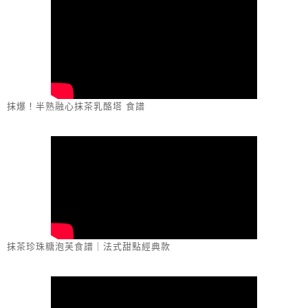
抹爆！半熟融心抹茶乳酪塔 食譜
抹茶珍珠糖泡芙食譜｜法式甜點經典款