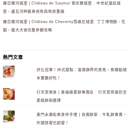
羅亞爾河城堡 | Château de Saumur 索米爾城堡 : 中世紀童話城
堡、盧瓦河畔最美視角與馬術重鎮
羅亞爾河城堡 | Château de Cheverny雪維尼城堡: 丁丁博物館、花
園、獵犬犬舍完整參觀攻略
熱門文章
評比冠軍 ! 艸式甜點：蛋黃酥界的黑馬，焦糖餡根
本驚艷好吃！
行天宮美食 | 喜福緣素餅專賣店 : 行天宮旁蛋奶全
素糕餅新選擇
東門永康街美食伴手禮 | 佳賓餅家 : 牛軋餅專賣，
外國旅客也超愛！