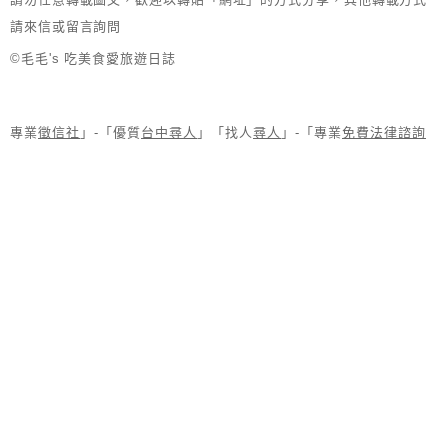
請來信或留言詢問
©毛毛's 吃美食愛旅遊日誌
專業
徵信社
」-「優質
台中尋人
」「找人
尋人
」-「專業
免費法律諮詢