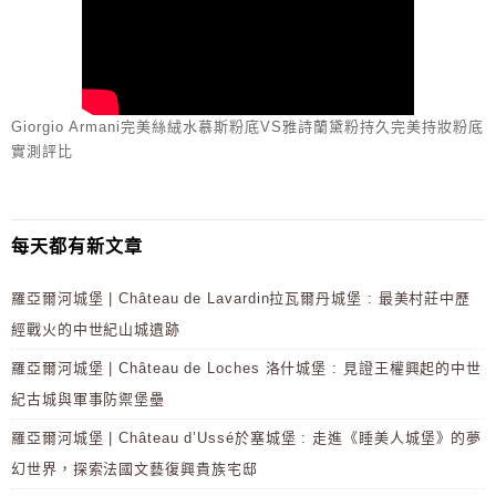
Giorgio Armani完美絲絨水慕斯粉底VS雅詩蘭黛粉持久完美持妝粉底
實測評比
每天都有新文章
羅亞爾河城堡 | Château de Lavardin拉瓦爾丹城堡 : 最美村莊中歷
經戰火的中世紀山城遺跡
羅亞爾河城堡 | Château de Loches 洛什城堡 : 見證王權興起的中世
紀古城與軍事防禦堡壘
羅亞爾河城堡 | Château d’Ussé於塞城堡 : 走進《睡美人城堡》的夢
幻世界，探索法國文藝復興貴族宅邸