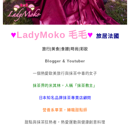
♥
LadyMoko 毛毛
♥
旅居法國
旅行|美食|食譜|時尚|彩妝
Blogger & Youtuber
一個熱愛歐美旅行與抹茶中毒的女子
抹茶界的米其林，人稱「抹茶教主」
日本知名品牌抹茶專賣店顧問
營養系畢業，轉職甜點師
甜點與抹茶狂熱者，熱愛運動與健康創意料理