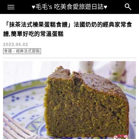
Main Menu
♥毛毛's 吃美食愛旅遊日誌♥
Gâteau aux noisettes
「抹茶法式榛果蛋糕食譜」法國奶奶的經典家常食
譜,簡單好吃的常溫蛋糕
2023.04.02
食譜 - 經典法式甜點