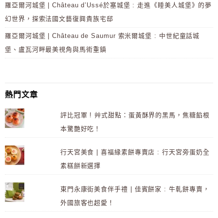
羅亞爾河城堡 | Château d’Ussé於塞城堡 : 走進《睡美人城堡》的夢
幻世界，探索法國文藝復興貴族宅邸
羅亞爾河城堡 | Château de Saumur 索米爾城堡 : 中世紀童話城
堡、盧瓦河畔最美視角與馬術重鎮
熱門文章
評比冠軍 ! 艸式甜點：蛋黃酥界的黑馬，焦糖餡根
本驚艷好吃！
行天宮美食 | 喜福緣素餅專賣店 : 行天宮旁蛋奶全
素糕餅新選擇
東門永康街美食伴手禮 | 佳賓餅家 : 牛軋餅專賣，
外國旅客也超愛！