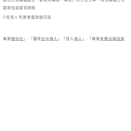
請來信或留言詢問
©毛毛's 吃美食愛旅遊日誌
專業
徵信社
」-「優質
台中尋人
」「找人
尋人
」-「專業
免費法律諮詢