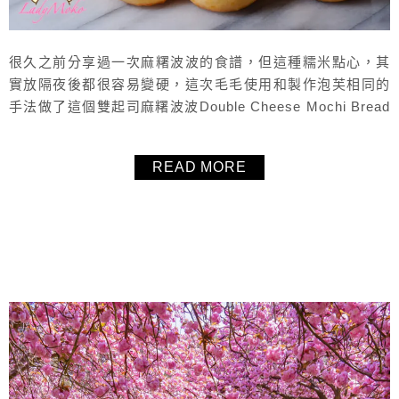
很久之前分享過一次麻糬波波的食譜，但這種糯米點心，其
實放隔夜後都很容易變硬，這次毛毛使用和製作泡芙相同的
手法做了這個雙起司麻糬波波Double Cheese Mochi Bread
食譜，不僅放隔天不會硬，還可以避免黏手的製作過程，重
點是做出來的雙起司麻糬波波超級好吃！撕開的那一瞬間，
READ MORE
熱熱的煙冒出來，香氣逼人，口感濕潤又Q彈，實在是太好
吃了！放到隔天只要微波5~10秒，就如同剛出爐的口感了，
超推薦這...
About