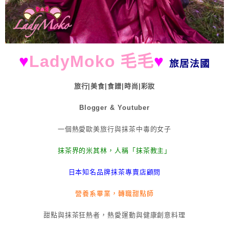
♥
LadyMoko 毛毛
♥
旅居法國
旅行|美食|食譜|時尚|彩妝
Blogger & Youtuber
一個熱愛歐美旅行與抹茶中毒的女子
抹茶界的米其林，人稱「抹茶教主」
日本知名品牌抹茶專賣店顧問
營養系畢業，轉職甜點師
甜點與抹茶狂熱者，熱愛運動與健康創意料理