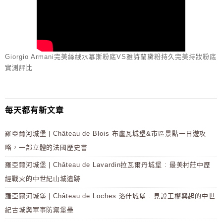
Giorgio Armani完美絲絨水慕斯粉底VS雅詩蘭黛粉持久完美持妝粉底
實測評比
每天都有新文章
羅亞爾河城堡 | Château de Blois 布盧瓦城堡&市區景點一日遊攻
略，一部立體的法國歷史書
羅亞爾河城堡 | Château de Lavardin拉瓦爾丹城堡 : 最美村莊中歷
經戰火的中世紀山城遺跡
羅亞爾河城堡 | Château de Loches 洛什城堡 : 見證王權興起的中世
紀古城與軍事防禦堡壘