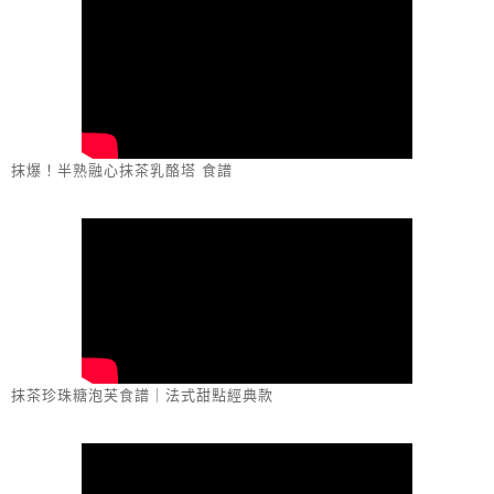
抹爆！半熟融心抹茶乳酪塔 食譜
抹茶珍珠糖泡芙食譜｜法式甜點經典款