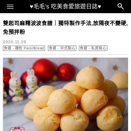
Main Menu
♥毛毛's 吃美食愛旅遊日誌♥
Parmesan Cheese recipe
雙起司麻糬波波食譜｜獨特製作手法,放隔夜不變硬,
免預拌粉
2020.11.29
食譜 - 麵包 Pain/Bread
食譜 - 中式點心
食譜 - 私房點心