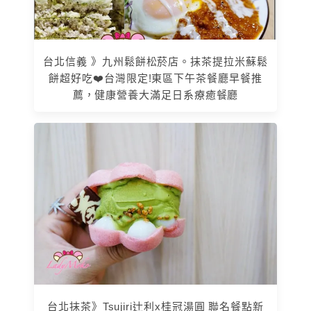
台北信義 》九州鬆餅松菸店。抹茶提拉米蘇鬆
餅超好吃❤️台灣限定!東區下午茶餐廳早餐推
薦，健康營養大滿足日系療癒餐廳
台北抹茶》Tsujiri辻利x桂冠湯圓 聯名餐點新