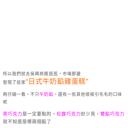
所以我們就去吳興商圈逛逛，市場那邊
“
日
式牛奶餡雞蛋糕”
發現了這家
再仔細一看，不只
牛奶餡
，還有一些其他很吸引毛毛的口味
呢
黑巧克力
是一定要點的，
松露巧克力
好少見，
雙餡巧克力
就不知道是哪兩個餡了