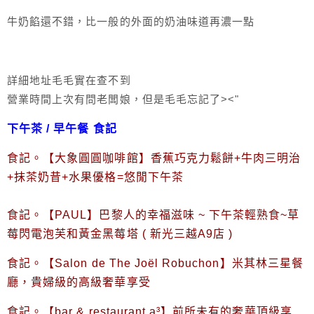
牛奶餡還不錯，比一般的外面的奶油味道再濃一點
詳細地址毛毛實在查不到
營業時間上次有問老闆娘，但是毛毛忘記了><"
下午茶 / 早午餐 食記
食記。【大象圓圓咖啡館】香蕉巧克力鬆餅+牛肉三明治
+抹茶奶昔+水果優格=悠閒下午茶
食記。【PAUL】巴黎人的幸福滋味 ~ 下午茶輕熟食~草
莓閃電泡芙和黃金黑莓塔 ( 新光三越A9店 )
食記。【Salon de The Joël Robuchon】米其林三星餐
廳，貴婦級的高級奢華享受
食記。【bar & restaurant a³】前所未有的奢華頂級享