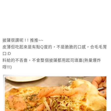
披薩很讚呢 ! ! 推推~~
皮薄但吃起來是有點Q度的，不是脆脆的口感，合毛毛胃
口:D
料給的不吝嗇，不會整個披薩都用起司填塞(熱量爆炸
呀!!!)