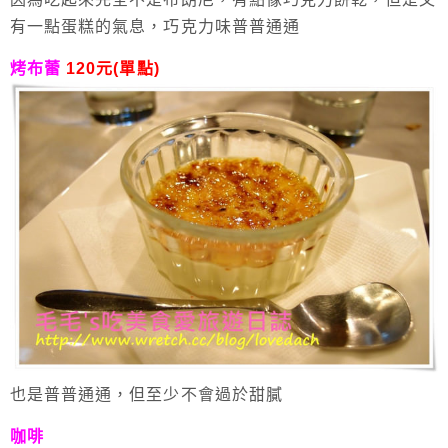
有一點蛋糕的氣息，巧克力味普普通通
烤布蕾
120元(單點)
也是普普通通，但至少不會過於甜膩
咖啡