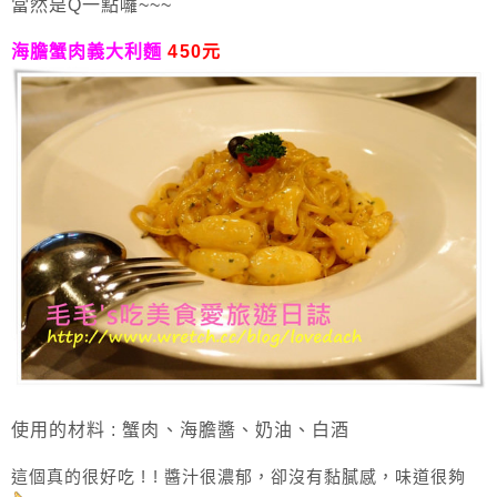
當然是Q一點囉~~~
海膽蟹肉義大利麵
450元
使用的材料 : 蟹肉、海膽醬、奶油、白酒
這個真的很好吃 ! ! 醬汁很濃郁，卻沒有黏膩感，味道很夠