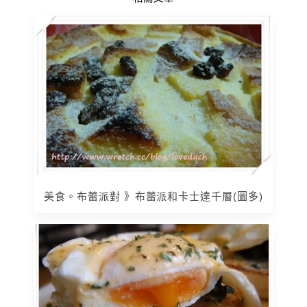
美食。布蕾派對 》布蕾派和卡士達千層(圖多)