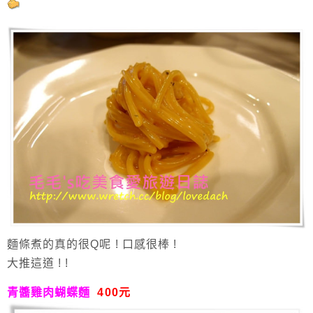
麵條煮的真的很Q呢 ! 口感很棒 !
大推這道 ! !
青醬雞肉蝴蝶麵
400元