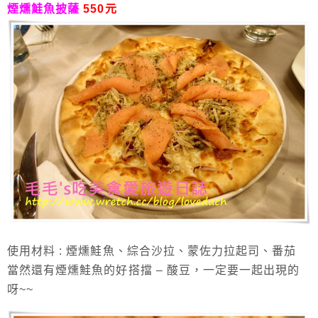
煙燻鮭魚披薩
550元
使用材料 : 煙燻鮭魚、綜合沙拉、蒙佐力拉起司、番茄
當然還有煙燻鮭魚的好搭擋 – 酸豆，一定要一起出現的
呀~~