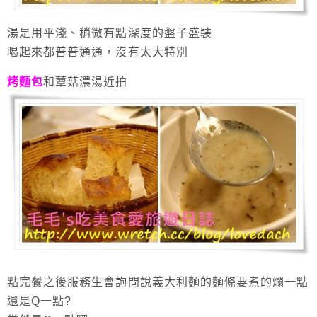
湯是用平淺、稍微有點深度的盤子盛裝
喝起來都普普通通，沒有太大特別
烤麵包
和蕈菇濃湯近拍
點完餐之後服務生會詢問說義大利麵的麵條要煮的爛一點
還是Q一點?