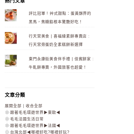
熱門文章
評比冠軍 ! 艸式甜點：蛋黃酥界的
黑馬，焦糖餡根本驚艷好吃！
行天宮美食 | 喜福緣素餅專賣店 :
行天宮旁蛋奶全素糕餅新選擇
東門永康街美食伴手禮 | 佳賓餅家 :
牛軋餅專賣，外國旅客也超愛！
文章分類
展開全部
|
收合全部
跟著毛毛環遊世界▶東歐◀
毛毛法國生活日常
跟著毛毛環遊世界▶法國◀
台灣北部◀哪裡好吃?哪裡好玩?