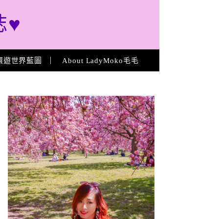
誌♥
環遊世界藍圖
About LadyMoko毛毛
About