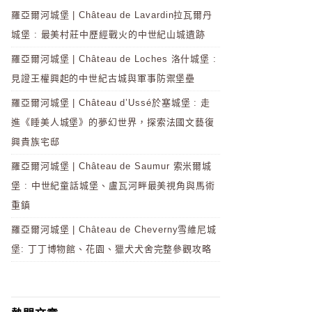
羅亞爾河城堡 | Château de Lavardin拉瓦爾丹
城堡 : 最美村莊中歷經戰火的中世紀山城遺跡
羅亞爾河城堡 | Château de Loches 洛什城堡 :
見證王權興起的中世紀古城與軍事防禦堡壘
羅亞爾河城堡 | Château d’Ussé於塞城堡 : 走
進《睡美人城堡》的夢幻世界，探索法國文藝復
興貴族宅邸
羅亞爾河城堡 | Château de Saumur 索米爾城
堡 : 中世紀童話城堡、盧瓦河畔最美視角與馬術
重鎮
羅亞爾河城堡 | Château de Cheverny雪維尼城
堡: 丁丁博物館、花園、獵犬犬舍完整參觀攻略