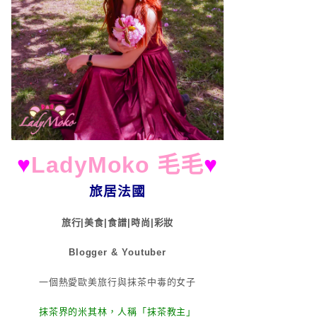
♥
LadyMoko 毛毛
♥
旅居法國
旅行|美食|食譜|時尚|彩妝
Blogger & Youtuber
一個熱愛歐美旅行與抹茶中毒的女子
抹茶界的米其林，人稱「抹茶教主」