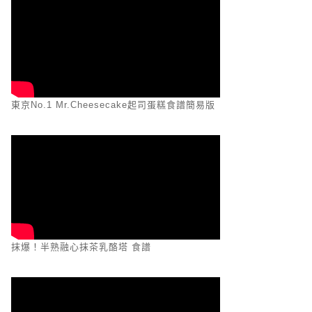
東京No.1 Mr.Cheesecake起司蛋糕食譜簡易版
抹爆！半熟融心抹茶乳酪塔 食譜