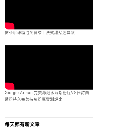
抹茶珍珠糖泡芙食譜｜法式甜點經典款
Giorgio Armani完美絲絨水慕斯粉底VS雅詩蘭
黛粉持久完美持妝粉底實測評比
每天都有新文章