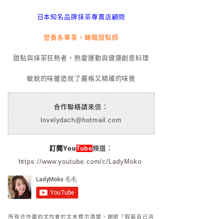
日本知名品牌抹茶專賣店顧問
營養系畢業，轉職甜點師
甜點與抹茶狂熱者，熱愛運動與健康創意料理
敏銳的味蕾造就了嚴格又精確的味覺
合作聯絡請來信：
lovelydach@hotmail.com
訂閱You
Tube
頻道：
https://www.youtube.com/c/LadyMoko
所有合作邀約文均會於文末標示清楚，謝絕「假裝自己消