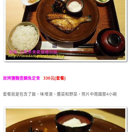
炭烤鹽麴壺鯛魚定食
330元(套餐)
套餐就是包含了飯、味噌湯、醬菜和野菜，照片中周圍那4小碗