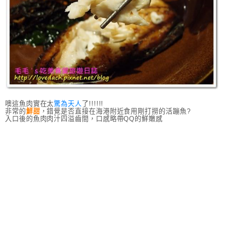
噢這魚肉實在太
驚為天人
了!!!!!!
非常的
鮮甜
，錯覺是否直接在海港附近食用剛打撈的活蹦魚?
入口後的魚肉肉汁四溢齒間，口感略帶QQ的鮮嫩感