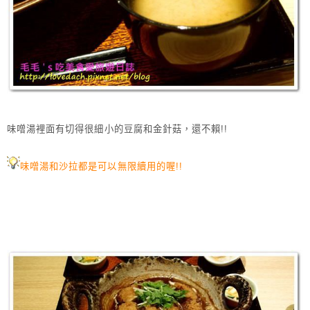
味噌湯裡面有切得很細小的豆腐和金針菇，還不賴!!
味噌湯和沙拉都是可以無限續用的喔!!