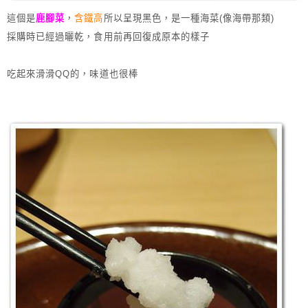
這個是
鹿腳菜
，
含鐵高
所以呈現黑色，是一種海菜(像海帶那類)
採購時已經過曬乾，食用前再回復成原本的樣子
吃起來滑滑QQ的，味道也很棒