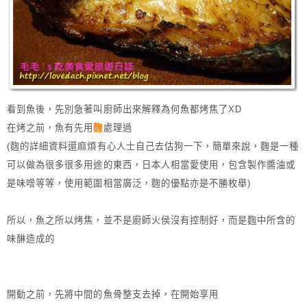
看到魚後，先別急著叫廚師出來解釋為何魚都烤焦了XD
在烤之前，魚有先用
麴
處理過
(麴的詳細資料還麻煩有心人士自己去估狗一下，簡單來說，麴是一種
可以做為很多很多用途的東西，日本人相當愛使用，包含製作醬油或
是味噌等等，使用範圍相當廣泛，麴的優點亦是不勝枚舉)
所以，魚之所以烤焦，並不是廚師火侯沒有控制好，而是麴中所含的
味醂造成的
開動之前，先將中間的魚骨整支去掉，在開始享用