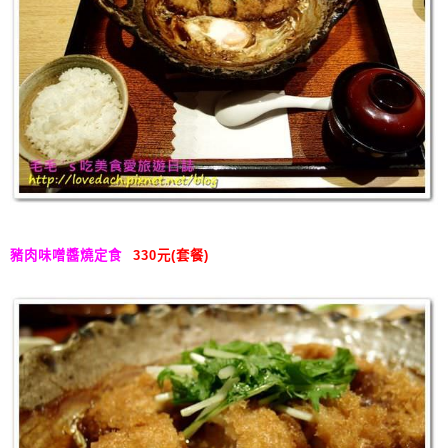
豬肉味噌醬燒定食
330元(套餐)