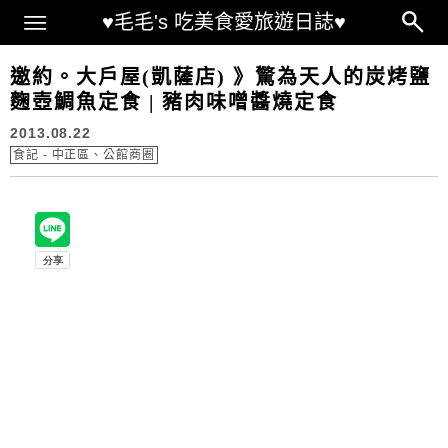
Main Menu
♥毛毛's 吃美食愛旅遊日誌♥
邀約。大戶屋(凱薩店) 》驚為天人的炭烤鹽
麴壺鯛魚定食 | 豬肉味噌醬燒定食
2013.08.22
食記 - 中正區、公館商圈