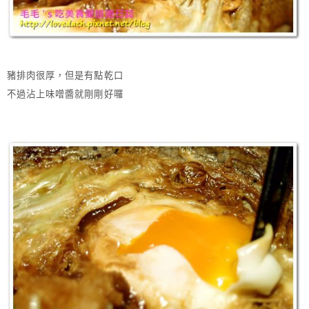
豬排肉很厚，但是有點乾口
不過沾上味噌醬就剛剛好囉