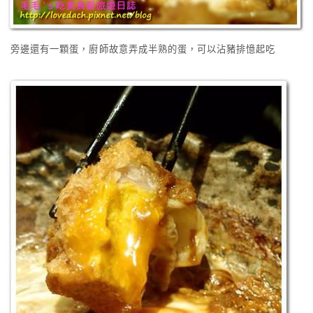
旁邊還有一顆蛋，廚師故意弄成半熟的蛋，可以沾豬排憶起吃