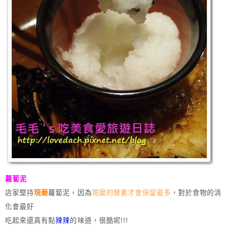
蘿蔔泥
店家堅持
現磨
蘿蔔泥，因為
現磨的酵素才會保留最多
，對於食物的消
化會最好
吃起來還真有點
辣辣
的味道，很酷呢!!!