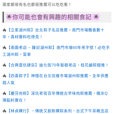
兩家都很有名也都很推薦可以吃吃看！
🌟你可能也會有興趣的相關食記 🌟
🐲
【
立家湖州粽
】
台北粽子名店推薦，
南門市場
飄香數十
年，真材實料吃得見！
🐲
【南園老店 – 鍾記湖州粽】南門市場60年老字號！必吃手
工湖州粽，菜單
🐲
【合興壹玖肆柒】迪化街70年鬆糕老店，桂花鹼粽極推！
🐲
【四喜粽子】神隱在台北信維市場湖州粽推薦，全年供應
超人氣
🐲
【麗芬肉粽】
深坑老街
百年傳統古早味肉粽推薦，糯米Q
彈餡料實在！
🐲
【
林貞粿行
】，傳統又創新粿粽系列，台式下午茶概念店