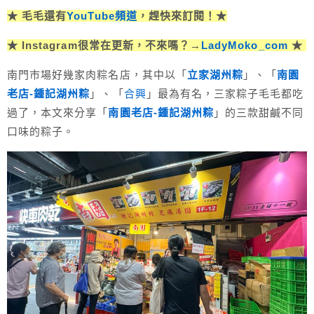
★ 毛毛還有
YouTube頻道
，趕快來訂閱！★
★ Instagram很常在更新，不來嗎？→
LadyMoko_com
★
南門市場好幾家肉粽名店，其中以「
立家湖州粽
」、「
南園
老店-鍾記湖州粽
」、「
合興
」最為有名，三家粽子毛毛都吃
過了，本文來分享「
南園老店-鍾記湖州粽
」的三款甜鹹不同
口味的粽子。