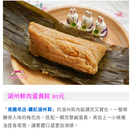
湖州鮮肉蛋黃粽 80元
「
南園老店-鍾記湖州粽
」的湖州粽內餡講究又實在，一整條
醃得入味的梅花肉，搭配一顆完整鹹蛋黃，再加上一小條豬
油提香增潤，讓整體口感更加滑順。