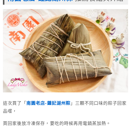
這次買了「
南園老店-鍾記湖州粽
」三顆不同口味的粽子回家
品嚐，
買回家後放冷凍保存，要吃的時候再用電鍋蒸加熱。