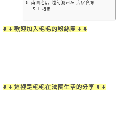
南園老店-鍾記湖州粽 店家資訊
相關
⬇️ ⬇️ 歡迎加入毛毛的粉絲團 ⬇️ ⬇️
⬇️ ⬇️ 這裡是毛毛在法國生活的分享 ⬇️ ⬇️