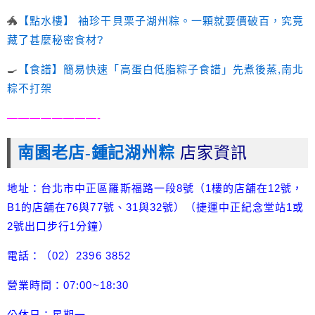
🐲
【點水樓】 袖珍干貝栗子湖州粽。一顆就要價破百，究竟
藏了甚麼秘密食材?
🍳
【食譜】簡易快速「高蛋白低脂粽子食譜」先煮後蒸,南北
粽不打架
————————-
南園老店-鍾記湖州粽
店家資訊
地址：台北市中正區羅斯福路一段8號（1樓的店舖在12號，
B1的店舖在76與77號、31與32號）（捷運中正紀念堂站1或
2號出口步行1分鐘）
電話：（02）2396 3852
營業時間：07:00~18:30
公休日：星期一