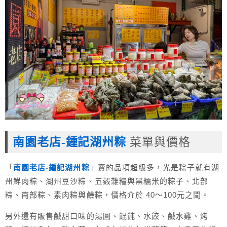
南園老店-鍾記湖州粽
菜單與價格
「
南園老店-鍾記湖州粽
」賣的品項超級多，光是粽子就有湖
州鮮肉粽、湖州豆沙粽、五穀雜糧與黑糯米的粽子、北部
粽、南部粽、素肉粽與鹼粽，價格介於 40～100元之間。
另外還有販售鹹甜口味的湯圓、餛飩、水餃、鹹水雞、烤