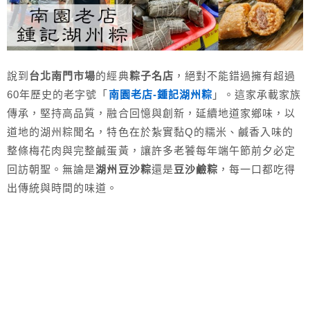
說到
台北南門市場
的經典
粽子名店
，絕對不能錯過擁有超過
60年歷史的老字號「
南園老店-鍾記湖州粽
」。這家承載家族
傳承，堅持高品質，融合回憶與創新，延續地道家鄉味，以
道地的湖州粽聞名，特色在於紮實黏Q的糯米、鹹香入味的
整條梅花肉與完整鹹蛋黃，讓許多老饕每年端午節前夕必定
回訪朝聖。無論是
湖州豆沙粽
還是
豆沙鹼粽
，每一口都吃得
出傳統與時間的味道。