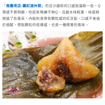
「
南園老店-鍾記湖州粽
」的豆沙鹼粽的口感就偏軟一些，Q
彈感不算明顯，吃起來略嫌不夠Q，且鹼水味較重，味道稍
微搶了些風采。內餡則是帶有顆粒感的紅豆餡，口感不會過
於細膩，帶點顆粒的咀嚼感，也是一種樸實的風味。