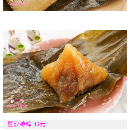
豆沙鹼粽 45元