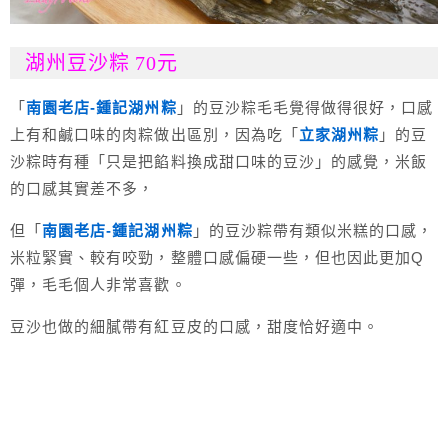
湖州豆沙粽 70元
「
南園老店-鍾記湖州粽
」的豆沙粽毛毛覺得做得很好，口感
上有和鹹口味的肉粽做出區別，因為吃「
立家湖州粽
」的豆
沙粽時有種「只是把餡料換成甜口味的豆沙」的感覺，米飯
的口感其實差不多，
但「
南園老店-鍾記湖州粽
」的豆沙粽帶有類似米糕的口感，
米粒緊實、較有咬勁，整體口感偏硬一些，但也因此更加Q
彈，毛毛個人非常喜歡。
豆沙也做的細膩帶有紅豆皮的口感，甜度恰好適中。