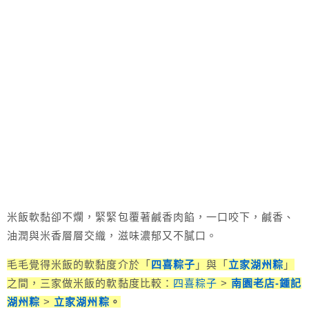
米飯軟黏卻不爛，緊緊包覆著鹹香肉餡，一口咬下，鹹香、
油潤與米香層層交織，滋味濃郁又不膩口。
毛毛覺得米飯的軟黏度介於「
四喜粽子
」與「
立家湖州粽
」
之間，三家做米飯的軟黏度比較：
四喜粽子
>
南園老店-鍾記
湖州粽
>
立家湖州粽
。