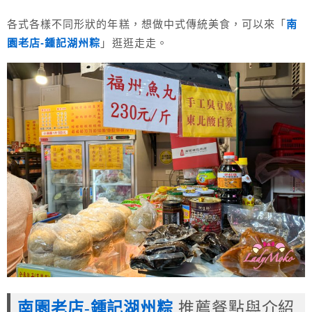
各式各樣不同形狀的年糕，想做中式傳統美食，可以來「
南
園老店-鍾記湖州粽
」逛逛走走。
南園老店-鍾記湖州粽
推薦餐點與介紹