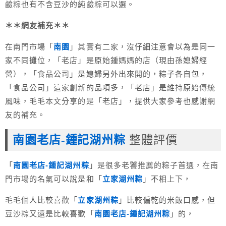
鹼粽也有不含豆沙的純鹼粽可以選。
＊＊網友補充＊＊
在南門市場「
南園
」其實有二家，沒仔細注意會以為是同一
家不同攤位，「老店」是原始鍾媽媽的店（現由孫媳婦經
營），「食品公司」是媳婦另外出來開的，粽子各自包，
「食品公司」這家創新的品項多，「老店」是維持原始傳統
風味，毛毛本文分享的是「老店」，提供大家參考也感謝網
友的補充。
南園老店-鍾記湖州粽
整體評價
「
南園老店-鍾記湖州粽
」是很多老饕推薦的粽子首選，在南
門市場的名氣可以說是和「
立家湖州粽
」不相上下，
毛毛個人比較喜歡「
立家湖州粽
」比較偏乾的米飯口感，但
豆沙粽又還是比較喜歡「
南園老店-鍾記湖州粽
」的，