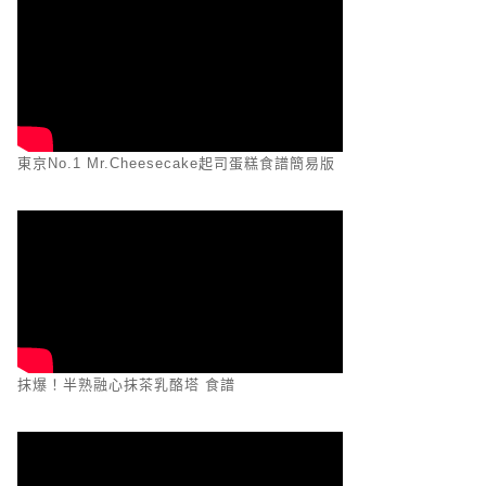
東京No.1 Mr.Cheesecake起司蛋糕食譜簡易版
抹爆！半熟融心抹茶乳酪塔 食譜