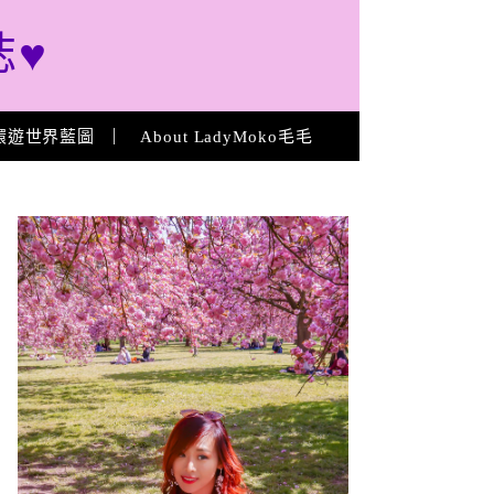
誌♥
環遊世界藍圖
About LadyMoko毛毛
About