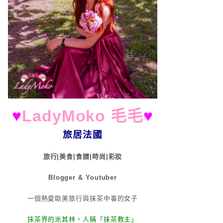
♥
LadyMoko 毛毛
♥
旅居法國
旅行|美食|食譜|時尚|彩妝
Blogger & Youtuber
一個熱愛歐美旅行與抹茶中毒的女子
抹茶界的米其林，人稱「抹茶教主」