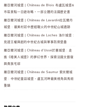
羅亞爾河城堡 | Château de Blois 布盧瓦城堡&
市區景點一日遊攻略，一部立體的法國歷史書
羅亞爾河城堡 | Château de Lavardin拉瓦爾丹
城堡 : 最美村莊中歷經戰火的中世紀山城遺跡
羅亞爾河城堡 | Château de Loches 洛什城堡 :
見證王權興起的中世紀古城與軍事防禦堡壘
羅亞爾河城堡 | Château d’Ussé於塞城堡 : 走
進《睡美人城堡》的夢幻世界，探索法國文藝復
興貴族宅邸
羅亞爾河城堡 | Château de Saumur 索米爾城
堡 : 中世紀童話城堡、盧瓦河畔最美視角與馬術
重鎮