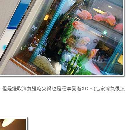
但是邊吹冷氣邊吃火鍋也是種享受啦XD。(店家冷氣很涼