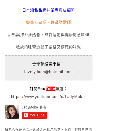
日本知名品牌抹茶專賣店顧問
營養系畢業，轉職甜點師
甜點與抹茶狂熱者，熱愛運動與健康創意料理
敏銳的味蕾造就了嚴格又精確的味覺
合作聯絡請來信：
lovelydach@hotmail.com
訂閱You
Tube
頻道：
https://www.youtube.com/c/LadyMoko
所有合作邀約文均會於文末標示清楚，謝絕「假裝自己消