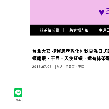
♥
Main Menu
抹茶控必看
美食懶人包
走遍
台北大安 捷運忠孝敦化》秋豆溢日式
頓龍蝦、干貝、天使紅蝦，還有抹茶霜
2015.07.06
食記 - 信義區、東區