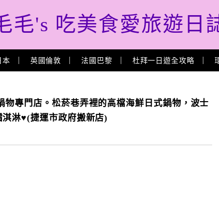
毛毛's 吃美食愛旅遊日
日本
英國倫敦
法國巴黎
杜拜一日遊全攻略
鍋物專門店。松菸巷弄裡的高檔海鮮日式鍋物，波士
淇淋♥(捷運市政府搬新店)