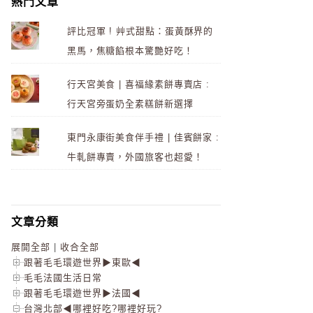
熱門文章
評比冠軍 ! 艸式甜點：蛋黃酥界的
黑馬，焦糖餡根本驚艷好吃！
行天宮美食 | 喜福緣素餅專賣店 :
行天宮旁蛋奶全素糕餅新選擇
東門永康街美食伴手禮 | 佳賓餅家 :
牛軋餅專賣，外國旅客也超愛！
文章分類
展開全部
|
收合全部
跟著毛毛環遊世界▶東歐◀
毛毛法國生活日常
跟著毛毛環遊世界▶法國◀
台灣北部◀哪裡好吃?哪裡好玩?