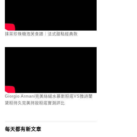
抹茶珍珠糖泡芙食譜｜法式甜點經典款
Giorgio Armani完美絲絨水慕斯粉底VS雅詩蘭
黛粉持久完美持妝粉底實測評比
每天都有新文章