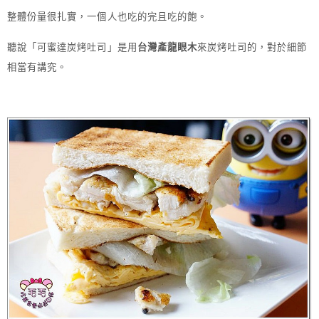
整體份量很扎實，一個人也吃的完且吃的飽。
聽說「可蜜達炭烤吐司」是用
台灣產龍眼木
來炭烤吐司的，對於細節
相當有講究。