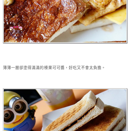
薄薄一層卻塗得滿滿的榛果可可醬，好吃又不會太負擔。