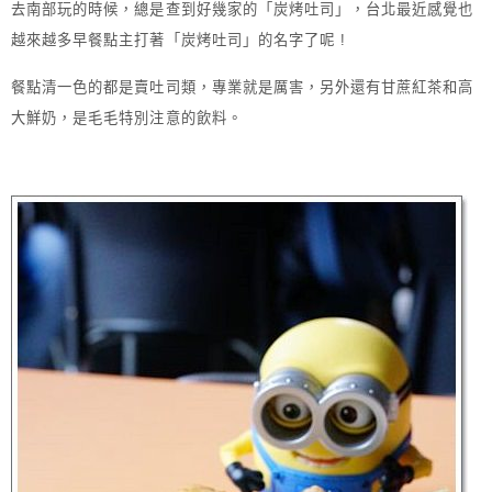
去南部玩的時候，總是查到好幾家的「炭烤吐司」，台北最近感覺也
越來越多早餐點主打著「炭烤吐司」的名字了呢 !
餐點清一色的都是賣吐司類，專業就是厲害，另外還有甘蔗紅茶和高
大鮮奶，是毛毛特別注意的飲料。