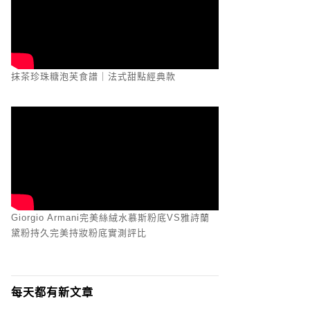
抹茶珍珠糖泡芙食譜｜法式甜點經典款
Giorgio Armani完美絲絨水慕斯粉底VS雅詩蘭
黛粉持久完美持妝粉底實測評比
每天都有新文章