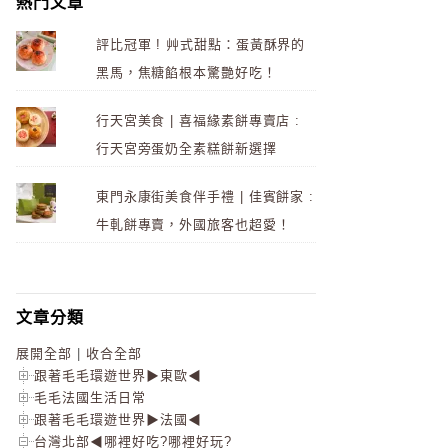
熱門文章
評比冠軍 ! 艸式甜點：蛋黃酥界的
黑馬，焦糖餡根本驚艷好吃！
行天宮美食 | 喜福緣素餅專賣店 :
行天宮旁蛋奶全素糕餅新選擇
東門永康街美食伴手禮 | 佳賓餅家 :
牛軋餅專賣，外國旅客也超愛！
文章分類
展開全部
|
收合全部
跟著毛毛環遊世界▶東歐◀
毛毛法國生活日常
跟著毛毛環遊世界▶法國◀
台灣北部◀哪裡好吃?哪裡好玩?