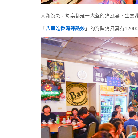
人滿為患，每桌都是一大盤的痛風宴，生意
「
八里吃香喝辣熱炒
」的海陸痛風宴有1200