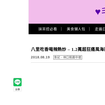
♥
Main Menu
抹茶控必看
美食懶人包
走遍
八里吃香喝辣熱炒 – 1.2萬超狂痛風
2018.08.19
食記 - 林口桃園中壢