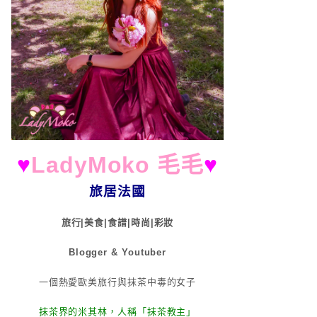
♥
LadyMoko 毛毛
♥
旅居法國
旅行|美食|食譜|時尚|彩妝
Blogger & Youtuber
一個熱愛歐美旅行與抹茶中毒的女子
抹茶界的米其林，人稱「抹茶教主」