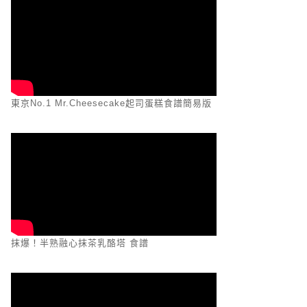
東京No.1 Mr.Cheesecake起司蛋糕食譜簡易版
抹爆！半熟融心抹茶乳酪塔 食譜