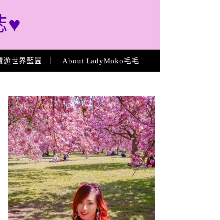
誌♥
環遊世界藍圖
About LadyMoko毛毛
About