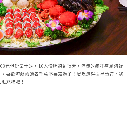
000元但份量十足，10人份吃飽到頂天，這樣的瘋狂痛風海鮮
」，喜歡海鮮的讀者千萬不要錯過了！想吃還得提早預訂，我
毛毛來吃吧！