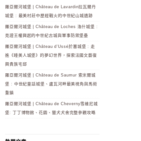
羅亞爾河城堡 | Château de Lavardin拉瓦爾丹
城堡 : 最美村莊中歷經戰火的中世紀山城遺跡
羅亞爾河城堡 | Château de Loches 洛什城堡 :
見證王權興起的中世紀古城與軍事防禦堡壘
羅亞爾河城堡 | Château d’Ussé於塞城堡 : 走
進《睡美人城堡》的夢幻世界，探索法國文藝復
興貴族宅邸
羅亞爾河城堡 | Château de Saumur 索米爾城
堡 : 中世紀童話城堡、盧瓦河畔最美視角與馬術
重鎮
羅亞爾河城堡 | Château de Cheverny雪維尼城
堡: 丁丁博物館、花園、獵犬犬舍完整參觀攻略