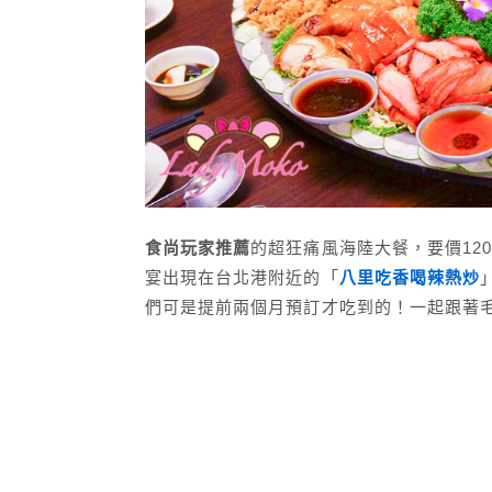
食尚玩家推薦
的超狂痛風海陸大餐，要價12
宴出現在台北港附近的「
八里吃香喝辣熱炒
們可是提前兩個月預訂才吃到的！一起跟著