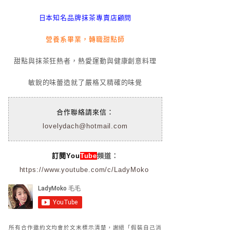
日本知名品牌抹茶專賣店顧問
營養系畢業，轉職甜點師
甜點與抹茶狂熱者，熱愛運動與健康創意料理
敏銳的味蕾造就了嚴格又精確的味覺
合作聯絡請來信：
lovelydach@hotmail.com
訂閱You
Tube
頻道：
https://www.youtube.com/c/LadyMoko
所有合作邀約文均會於文末標示清楚，謝絕「假裝自己消