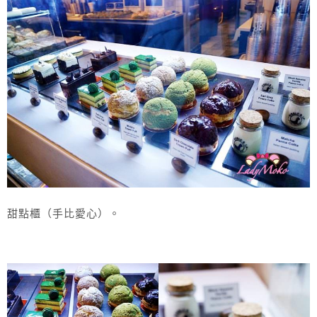
甜點櫃（手比愛心）。