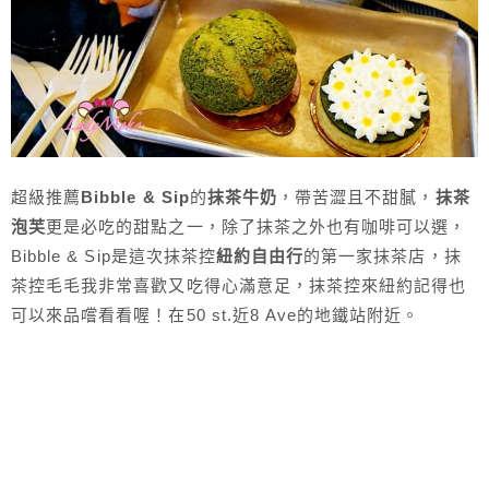
超級推薦
Bibble & Sip
的
抹茶牛奶
，帶苦澀且不甜膩，
抹茶
泡芙
更是必吃的甜點之一，除了抹茶之外也有咖啡可以選，
Bibble & Sip是這次抹茶控
紐約自由行
的第一家抹茶店，抹
茶控毛毛我非常喜歡又吃得心滿意足，抹茶控來紐約記得也
可以來品嚐看看喔！在50 st.近8 Ave的地鐵站附近。