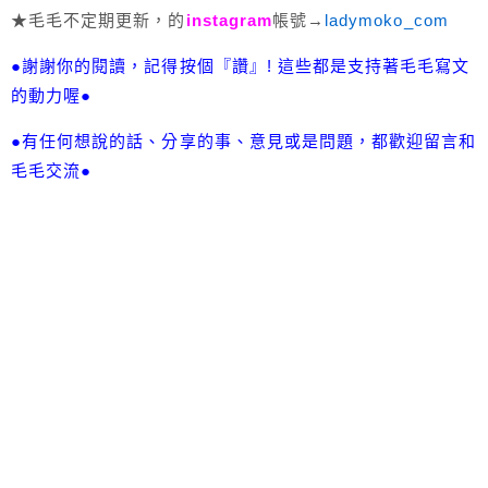
★毛毛不定期更新，的
instagram
帳號→
ladymoko_com
●謝謝你的閱讀，記得按個『讚』! 這些都是支持著毛毛寫文
的動力喔●
●有任何想說的話、分享的事、意見或是問題，都歡迎留言和
毛毛交流●