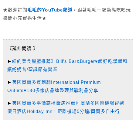
★歡迎訂閱
毛毛的YouTube頻道
，跟著毛毛一起動態吃喝玩
樂開心充實過生活★
《延伸閱讀 》
►
紐約美食餐廳推薦》Bill’s Bar&Burger♥超好吃漢堡和
繽紛奶昔/聖誕節有營業
►
美國奧蘭多買到翻International Premium
Outlets♥180多家店品牌整理與戰利品分享
►
美國奧蘭多平價高檔飯店推薦》奧蘭多國際機場智選
假日酒店Holiday Inn，距離機場5分鐘/奧蘭多自由行