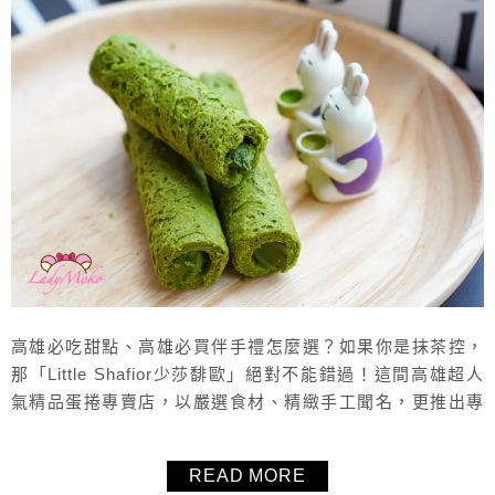
高雄必吃甜點、高雄必買伴手禮怎麼選？如果你是抹茶控，
那「Little Shafior少莎馡歐」絕對不能錯過！這間高雄超人
氣精品蛋捲專賣店，以嚴選食材、精緻手工聞名，更推出專
為抹茶控打造的夢幻口味。從經典小山園抹茶到雙倍濃抹白
巧克力灌餡厚蛋捲，每一口都能感受到濃厚茶香與酥脆蛋香
READ MORE
的完美融合，讓人一吃就上癮。除了抹茶系列，還有芝麻、