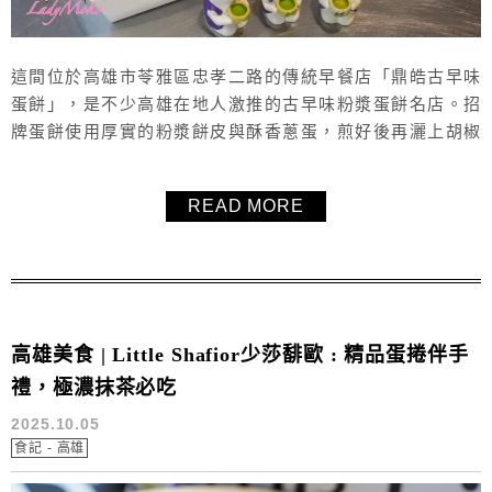
這間位於高雄市苓雅區忠孝二路的傳統早餐店「鼎皓古早味
蛋餅」，是不少高雄在地人激推的古早味粉漿蛋餅名店。招
牌蛋餅使用厚實的粉漿餅皮與酥香蔥蛋，煎好後再灑上胡椒
粉提味，吃起來鹹香十足、一口接一口停不下來。份量實
在、價格平實，是附近上班族和學生的愛店。老闆一人顧
READ MORE
店、四爐齊開，推薦必點「雙蛋蛋餅」最能吃出層次與飽足
感。文末附上完整菜單給大家參考。
高雄美食 | Little Shafior少莎馡歐 : 精品蛋捲伴手
禮，極濃抹茶必吃
2025.10.05
食記 - 高雄