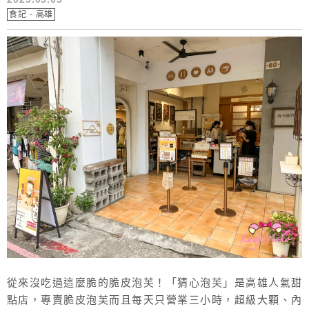
食記 - 高雄
從來沒吃過這麼脆的脆皮泡芙！「猜心泡芙」是高雄人氣甜
點店，專賣脆皮泡芙而且每天只營業三小時，超級大顆、內