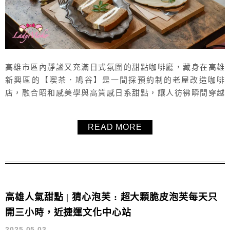
高雄市區內靜謐又充滿日式氛圍的甜點咖啡廳，藏身在高雄
新興區的【喫茶．鳩谷】是一間採預約制的老屋改造咖啡
店，融合昭和感美學與高質感日系甜點，讓人彷彿瞬間穿越
到京都街角。不論是濃郁抹茶甜點、手工焙茶、還是優雅木
質空間設計，都讓抹茶控與文青族群愛不釋手，是來高雄旅
READ MORE
遊不能錯過的甜點景點，更是抹茶控不能錯過的日式抹茶甜
點店。
高雄人氣甜點 | 猜心泡芙 : 超大顆脆皮泡芙每天只
開三小時，近捷運文化中心站
2025.05.03