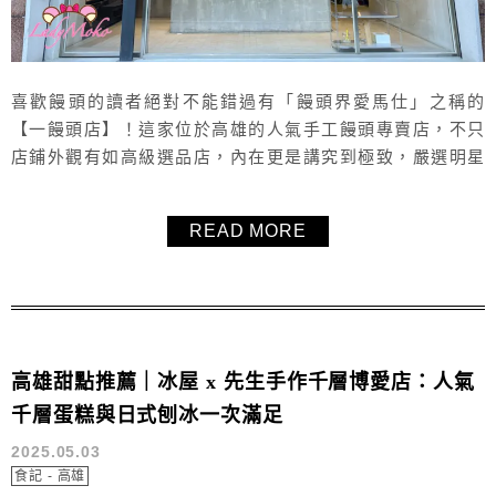
喜歡饅頭的讀者絕對不能錯過有「饅頭界愛馬仕」之稱的
【一饅頭店】！這家位於高雄的人氣手工饅頭專賣店，不只
店鋪外觀有如高級選品店，內在更是講究到極致，嚴選明星
級食材與台灣在地優質品牌製作，口味多達30幾種，每一顆
饅頭都是真材實料、新鮮好吃。無論是常溫還是冷凍，都能
READ MORE
感受到那種綿密又Q彈的口感，層次豐富、香氣十足，每一
口都吃得出職人級的堅持與用心。這間高雄高級饅頭名店，
真的就是一分錢一分貨的極致美味！
高雄甜點推薦｜冰屋 x 先生手作千層博愛店：人氣
千層蛋糕與日式刨冰一次滿足
2025.05.03
食記 - 高雄