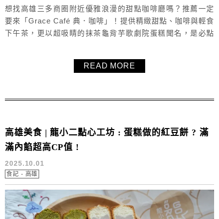
想找高雄三多商圈附近優雅浪漫的甜點咖啡廳嗎？推薦一定
要來「Grace Café 典．咖啡」！提供精緻甜點、咖啡與輕食
下午茶，更以超吸睛的抹茶龜背芋歌劇院蛋糕聞名，是必點
的人氣招牌。咖啡飲品非常講究，使用台灣在地小農鮮乳製
作，甜點與飲品則嚴選日本小山園抹茶粉，品質講究。用餐
READ MORE
環境寬敞舒適，裝潢風格優雅別緻，無論是姐妹淘聚會、朋
友聊天，還是一個人來用餐、讀書、工作，都相當合適。附
上完整甜點與飲品菜單與價...
高雄美食 | 龍小二點心工坊 : 蛋糕做的紅豆餅 ? 滿
滿內餡超高CP值 !
2025.10.01
食記 - 高雄