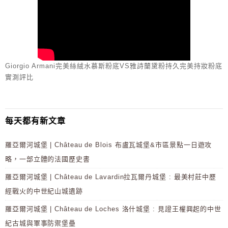
Giorgio Armani完美絲絨水慕斯粉底VS雅詩蘭黛粉持久完美持妝粉底
實測評比
每天都有新文章
羅亞爾河城堡 | Château de Blois 布盧瓦城堡&市區景點一日遊攻
略，一部立體的法國歷史書
羅亞爾河城堡 | Château de Lavardin拉瓦爾丹城堡 : 最美村莊中歷
經戰火的中世紀山城遺跡
羅亞爾河城堡 | Château de Loches 洛什城堡 : 見證王權興起的中世
紀古城與軍事防禦堡壘