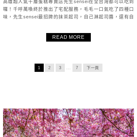
高雄超人氣千層蛋糕專賣店先生sensei在全台灣都可以吃到
囉！千呼萬喚終於推出了宅配服務，毛毛一口氣吃了四種口
味，先生sensei最招牌的抹茶起司，自己淋起司醬，還有自
己淋抹茶醬的抹茶巧克力口味，兩種都很值得抹茶控試試，
還有酸甜清爽少女系覆盆莓荔枝口味、大人系鐵觀音口味，
READ MORE
最喜歡這種吃的到層層薄餅皮的千層蛋糕了，濕潤不甜膩，
好吃推薦！
1
2
3
...
7
下一頁
About