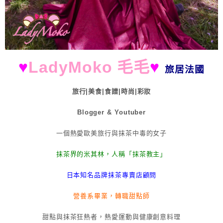
♥
LadyMoko 毛毛
♥
旅居法國
旅行|美食|食譜|時尚|彩妝
Blogger & Youtuber
一個熱愛歐美旅行與抹茶中毒的女子
抹茶界的米其林，人稱「抹茶教主」
日本知名品牌抹茶專賣店顧問
營養系畢業，轉職甜點師
甜點與抹茶狂熱者，熱愛運動與健康創意料理