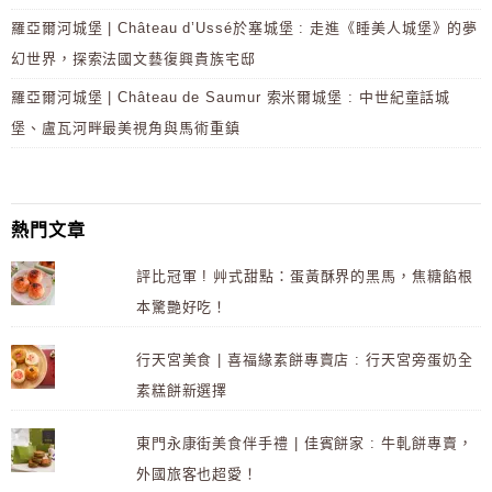
羅亞爾河城堡 | Château d’Ussé於塞城堡 : 走進《睡美人城堡》的夢
幻世界，探索法國文藝復興貴族宅邸
羅亞爾河城堡 | Château de Saumur 索米爾城堡 : 中世紀童話城
堡、盧瓦河畔最美視角與馬術重鎮
熱門文章
評比冠軍 ! 艸式甜點：蛋黃酥界的黑馬，焦糖餡根
本驚艷好吃！
行天宮美食 | 喜福緣素餅專賣店 : 行天宮旁蛋奶全
素糕餅新選擇
東門永康街美食伴手禮 | 佳賓餅家 : 牛軋餅專賣，
外國旅客也超愛！