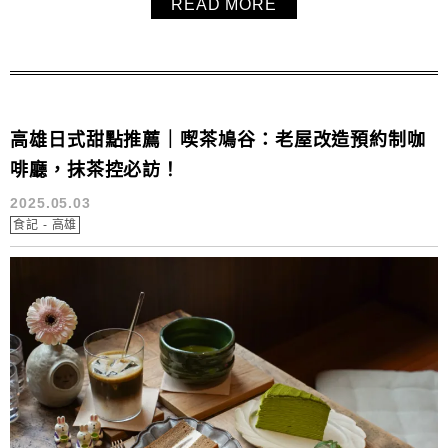
READ MORE
雄三民區的「先生千層 Ft. 冰屋博愛店」，是一家結合手作
千層蛋糕與日式刨冰的複合式甜點店。
高雄日式甜點推薦｜喫茶鳩谷：老屋改造預約制咖
啡廳，抹茶控必訪！
2025.05.03
食記 - 高雄