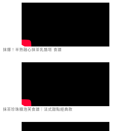
抹爆！半熟融心抹茶乳酪塔 食譜
抹茶珍珠糖泡芙食譜｜法式甜點經典款