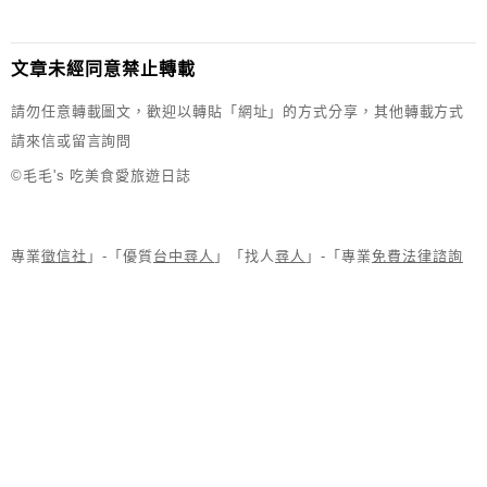
文章未經同意禁止轉載
請勿任意轉載圖文，歡迎以轉貼「網址」的方式分享，其他轉載方式
請來信或留言詢問
©毛毛's 吃美食愛旅遊日誌
專業
徵信社
」-「優質
台中尋人
」「找人
尋人
」-「專業
免費法律諮詢