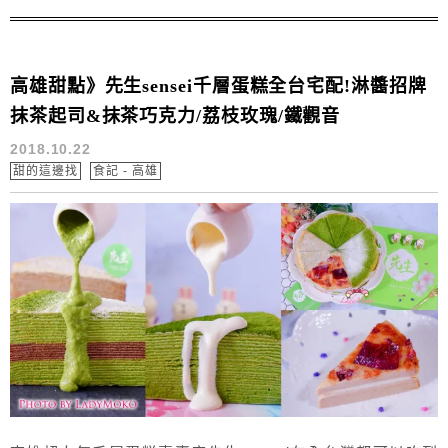
高雄甜點》先生sensei千層蛋糕全台宅配!淋醬招牌
抹茶起司&抹茶巧克力/荔枝玫瑰/鐵觀音
2018.10.22
甜的這邊找
食記 - 高雄