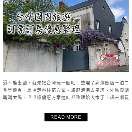
還不能出國，就先把台灣玩一圈吧！整理了高級飯店一泊二
食等優惠、農場走春住宿方案、旅遊泡泡去帛琉、外島澎湖
曬曬太陽，毛毛將優惠方案連結都整理給大家了，想去哪玩
一目瞭然！
READ MORE