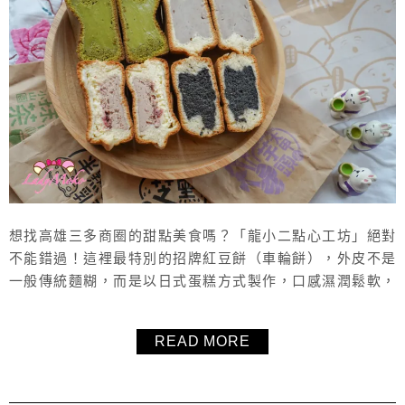
想找高雄三多商圈的甜點美食嗎？「龍小二點心工坊」絕對
不能錯過！這裡最特別的招牌紅豆餅（車輪餅），外皮不是
一般傳統麵糊，而是以日式蛋糕方式製作，口感濕潤鬆軟，
搭配真材實料的厚實內餡，每種口味都非常好吃！不論經典
或創意口味都深受喜愛，價格親民、份量扎實，超高CP值！
READ MORE
店家嚴選食材、重視食安，讓人吃得安心又滿足。此外還有
超人氣的生乳捲，建議提前預訂以免撲空。喜歡紅豆餅或正
在尋找高雄三多商圈甜點的人，一定要...