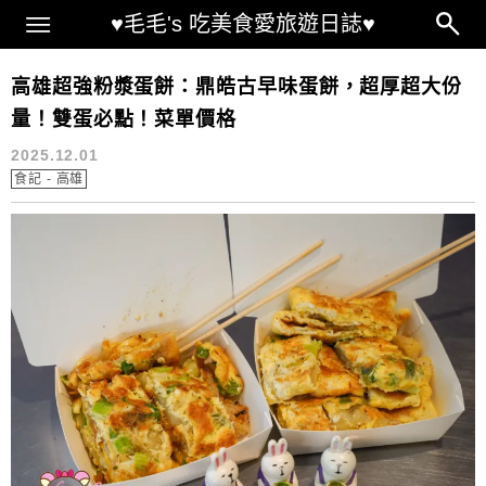
Main Menu
♥毛毛's 吃美食愛旅遊日誌♥
台灣南部◀哪裡好吃?哪裡好玩?
高雄超強粉漿蛋餅：鼎皓古早味蛋餅，超厚超大份
量！雙蛋必點！菜單價格
2025.12.01
食記 - 高雄