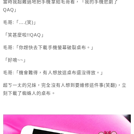
當時我超難過地把手機拿給毛哥看，「我的手機悲劇了
QAQ」
毛哥:「….(笑)」
「笑甚麼啦!!QAQ」
毛哥:「你趕快去下載手機螢幕破裂桌布。」
「好唷~~」
毛哥:「機會難得，有人想放這桌布還沒得放。」
超ㄎ一ㄤ的兄妹，完全沒有人想到要維修這件事(笑翻)，立
刻下載了蜘蛛人的桌布。