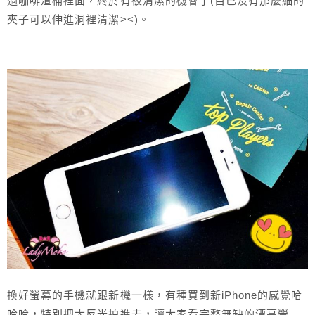
過咖啡渣桶裡面，終於有被清潔的機會了(自己沒有那麼細的
夾子可以伸進洞裡清潔><)。
換好螢幕的手機就跟新機一樣，有種買到新iPhone的感覺哈
哈哈，特別把大反光拍進去，讓大家看完整無缺的漂亮螢