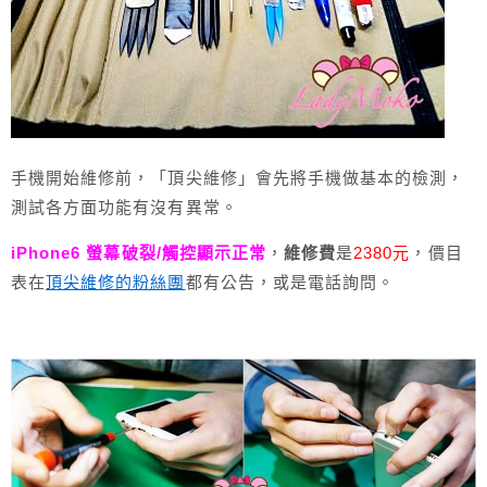
手機開始維修前，「頂尖維修」會先將手機做基本的檢測，
測試各方面功能有沒有異常。
iPhone6 螢幕破裂/觸控顯示正常
，
維修費
是
2380元
，價目
表在
頂尖維修的粉絲團
都有公告，或是電話詢問。