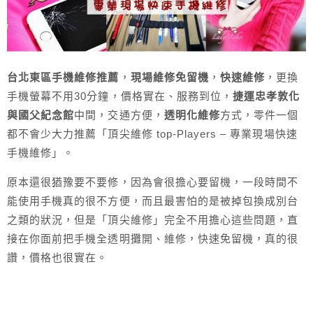
台北東區手機維修推薦
，
現場維修免留機
，
快速維修
，更換
手機螢幕不用30分鐘，價格實在、服務到位，
捷運忠孝敦化
與國父紀念館
中間，交通方便，
透明化維修
方式，零件一個
都不會少大力推薦「頂尖維修 top-Players – 專業現場快速
手機維修」。
原本還很猶豫要不要修，因為會很擔心要留機，一段時間不
能使用手機真的很不方便，而且最害怕的是被掉包換成別台
之類的狀況，但是「頂尖維修」完全不用擔心這些問題，直
接在你面前把手機全透明攤開、維修，快速免留機，真的很
讚，價格也很實在。