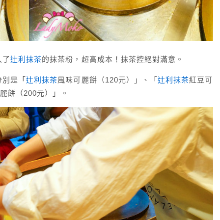
入了
辻利抹茶
的抹茶粉，超高成本！抹茶控絕對滿意。
分別是「
辻利抹茶
風味可麗餅（120元）」、「
辻利抹茶
紅豆可
麗餅（200元）」。