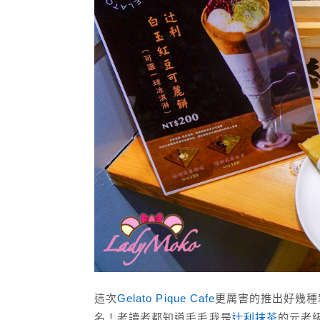
這次
Gelato Pique Cafe
更厲害的推出好幾種
名！老讀者都知道毛毛我是
辻利抹茶
的元老