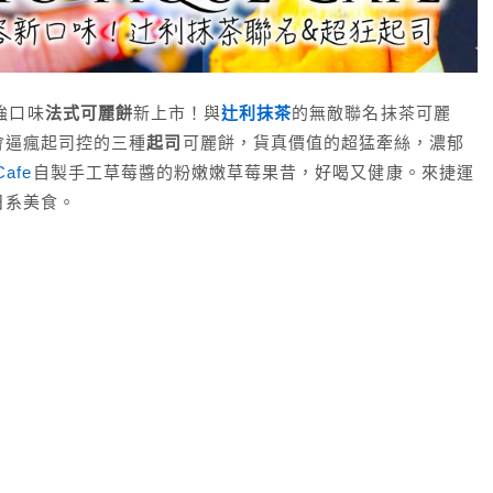
強口味
法式可麗餅
新上市！與
辻利抹茶
的無敵聯名抹茶可麗
會逼瘋起司控的三種
起司
可麗餅，貨真價值的超猛牽絲，濃郁
Cafe
自製手工草莓醬的粉嫩嫩草莓果昔，好喝又健康。來捷運
日系美食。