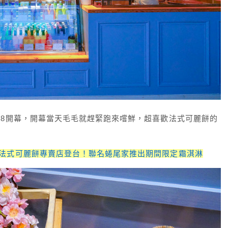
A8開幕，開幕當天毛毛就趕緊跑來嚐鮮，超喜歡法式可麗餅的
e Cafe法式可麗餅專賣店登台！聯名蜷尾家推出期間限定霜淇淋