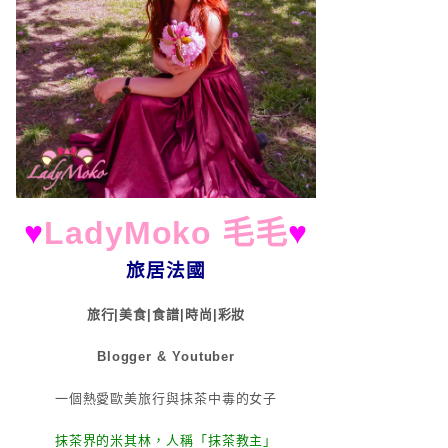
♥
LadyMoko 毛毛
♥
旅居法國
旅行|美食|食譜|時尚|彩妝
Blogger & Youtuber
一個熱愛歐美旅行與抹茶中毒的女子
抹茶界的米其林，人稱「抹茶教主」