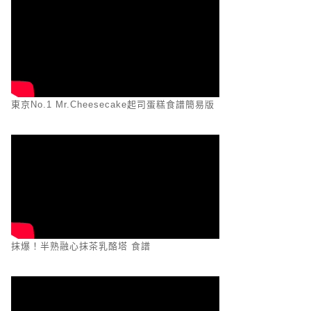
東京No.1 Mr.Cheesecake起司蛋糕食譜簡易版
抹爆！半熟融心抹茶乳酪塔 食譜