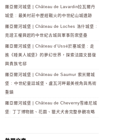
羅亞爾河城堡 | Château de Lavardin拉瓦爾丹
城堡 : 最美村莊中歷經戰火的中世紀山城遺跡
羅亞爾河城堡 | Château de Loches 洛什城堡 :
見證王權興起的中世紀古城與軍事防禦堡壘
羅亞爾河城堡 | Château d’Ussé於塞城堡 : 走
進《睡美人城堡》的夢幻世界，探索法國文藝復
興貴族宅邸
羅亞爾河城堡 | Château de Saumur 索米爾城
堡 : 中世紀童話城堡、盧瓦河畔最美視角與馬術
重鎮
羅亞爾河城堡 | Château de Cheverny雪維尼城
堡: 丁丁博物館、花園、獵犬犬舍完整參觀攻略