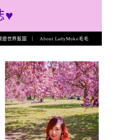
誌♥
環遊世界藍圖
About LadyMoko毛毛
About