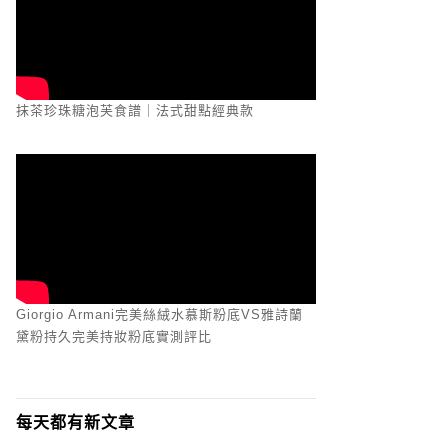
抹茶珍珠糖泡芙食譜｜法式甜點經典款
Giorgio Armani完美絲絨水慕斯粉底VS雅詩蘭
黛粉持久完美持妝粉底實測評比
每天都有新文章