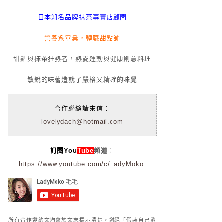
日本知名品牌抹茶專賣店顧問
營養系畢業，轉職甜點師
甜點與抹茶狂熱者，熱愛運動與健康創意料理
敏銳的味蕾造就了嚴格又精確的味覺
合作聯絡請來信：
lovelydach@hotmail.com
訂閱You
Tube
頻道：
https://www.youtube.com/c/LadyMoko
所有合作邀約文均會於文末標示清楚，謝絕「假裝自己消