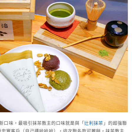
新口味，最吸引抹茶教主的口味就是與「
辻利抹茶
」的超強聯
級忠實客戶（自己講哈哈哈），這次聯名款可麗餅，抹茶教主