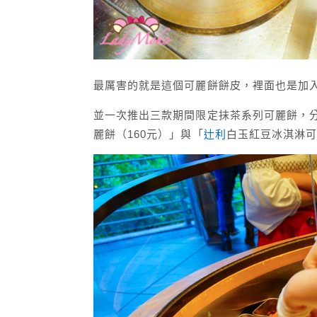
最厲害的就是這個可麗餅餅皮，裡面也是加
並一次推出三款期間限定抹茶系列可麗餅，
麗餅（160元）」與「
辻利
白玉紅豆冰淇淋可