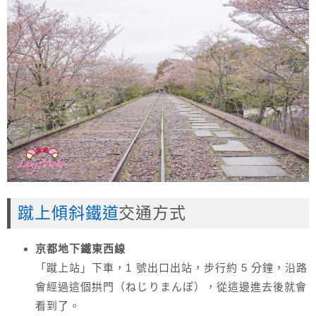
蹴上傾斜鐵道
交通方式
京都地下鐵東西線
「蹴上站」下車，1 號出口出站，步行約 5 分鐘，沿路
會經過這個拱門（ねじりまんぽ），從這邊進去後就會
看到了。