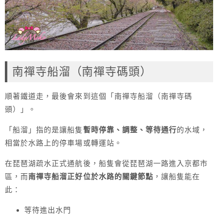
南禪寺船溜（南禪寺碼頭）
順著鐵道走，最後會來到這個「南禪寺船溜（南禪寺碼
頭）」。
「船溜」指的是讓船隻
暫時停靠、調整、等待通行
的水域，
相當於水路上的停車場或轉運站。
在琵琶湖疏水正式通航後，船隻會從琵琶湖一路進入京都市
區，而
南禪寺船溜正好位於水路的關鍵節點
，讓船隻能在
此：
等待進出水門