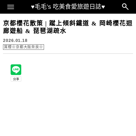
Main Menu
♥毛毛's 吃美食愛旅遊日誌♥
京都櫻花散策 | 蹴上傾斜鐵道 & 岡崎櫻花迴
廊遊船 & 琵琶湖疏水
2026.01.18
賞櫻❀京都大阪奈良❀