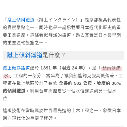
「
蹴上傾斜鐵道
（蹴上インクライン）」是京都極具代表性
的賞櫻景點之一，同時也是一處承載著日本近代化歷史的重
要工業遺產。這條看似靜謐的鐵道，過去其實是日本最早期
的重要運輸設施之一。
蹴上傾斜鐵道
是什麼？
蹴上傾斜鐵道
建於
1891 年（明治 24 年）
，是「
琵琶湖疏
水
」工程的一部分。當年為了讓貨船能夠克服高低落差，工
程師在蹴上地區設計了這條
全長約 582 公尺、坡度約 36‰
的傾斜鐵道
，利用台車將船隻從一個水位運送到另一個水
位。
這項技術在當時屬於世界最先進的土木工程之一，象徵日本
邁向現代化的重要里程碑。