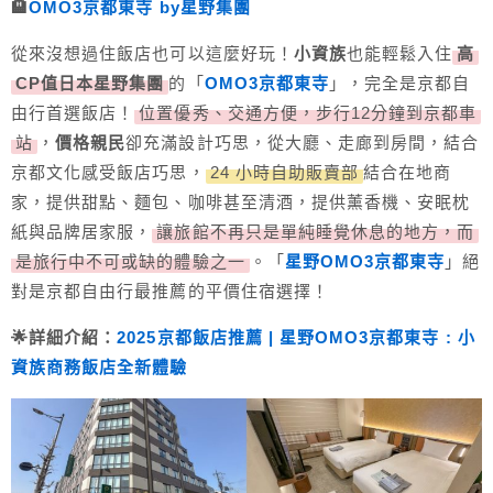
🏨
OMO3京都東寺 by星野集團
從來沒想過住飯店也可以這麼好玩！
小資族
也能輕鬆入住
高
CP值日本星野集團
的「
OMO3京都東寺
」，完全是京都自
由行首選飯店！
位置優秀、交通方便，步行12分鐘到京都車
站
，
價格親民
卻充滿設計巧思，從大廳、走廊到房間，結合
京都文化感受飯店巧思，
24 小時自助販賣部
結合在地商
家，提供甜點、麵包、咖啡甚至清酒，提供薰香機、安眠枕
紙與品牌居家服，
讓旅館不再只是單純睡覺休息的地方，而
是旅行中不可或缺的體驗之一
。「
星野OMO3京都東寺
」絕
對是京都自由行最推薦的平價住宿選擇！
🌟詳細介紹：
2025京都飯店推薦 | 星野OMO3京都東寺 : 小
資族商務飯店全新體驗