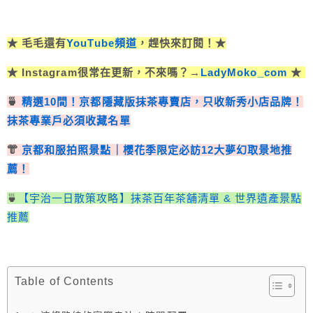
★ 毛毛還有
YouTube頻道
，趕快來訂閱！★
★ Instagram很常在更新，不來嗎？→
LadyMoko_com
★
🍵
精選10間！京都隱藏版抹茶專賣店，只收新秀小店品牌！
抹茶專業戶必須收藏名單
👘
京都和服拍照景點｜櫻花季限定必訪12大夢幻取景地推
薦！
🍵
【宇治一日散策攻略】抹茶百年茶舖清單 & 世界遺產景點
推薦
Table of Contents