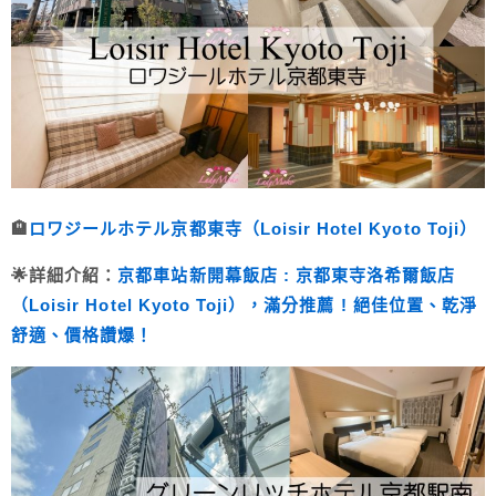
🏨
ロワジールホテル京都東寺（Loisir Hotel Kyoto Toji）
🌟詳細介紹：
京都車站新開幕飯店 : 京都東寺洛希爾飯店
（Loisir Hotel Kyoto Toji），滿分推薦 ! 絕佳位置、乾淨
舒適、價格讚爆！