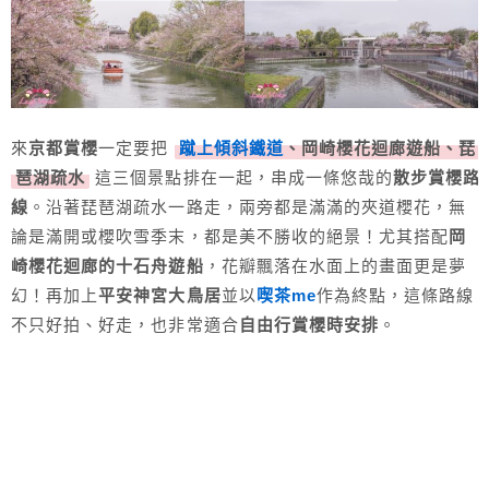
來
京都賞櫻
一定要把
蹴上傾斜鐵道
、岡崎櫻花迴廊遊船、琵
琶湖疏水
這三個景點排在一起，串成一條悠哉的
散步賞櫻路
線
。沿著琵琶湖疏水一路走，兩旁都是滿滿的夾道櫻花，無
論是滿開或櫻吹雪季末，都是美不勝收的絕景！尤其搭配
岡
崎櫻花迴廊的十石舟遊船
，花瓣飄落在水面上的畫面更是夢
幻！再加上
平安神宮大鳥居
並以
喫茶me
作為終點，這條路線
不只好拍、好走，也非常適合
自由行賞櫻時安排
。