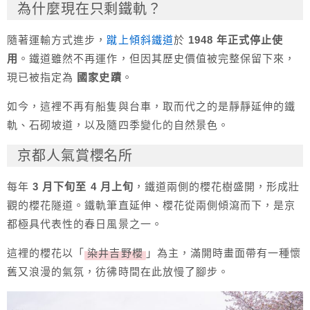
為什麼現在只剩鐵軌？
隨著運輸方式進步，
蹴上傾斜鐵道
於
1948 年正式停止使
用
。鐵道雖然不再運作，但因其歷史價值被完整保留下來，
現已被指定為
國家史蹟
。
如今，這裡不再有船隻與台車，取而代之的是靜靜延伸的鐵
軌、石砌坡道，以及隨四季變化的自然景色。
京都人氣賞櫻名所
每年
3 月下旬至 4 月上旬
，鐵道兩側的櫻花樹盛開，形成壯
觀的櫻花隧道。鐵軌筆直延伸、櫻花從兩側傾瀉而下，是京
都極具代表性的春日風景之一。
這裡的櫻花以「
染井吉野櫻
」為主，滿開時畫面帶有一種懷
舊又浪漫的氣氛，彷彿時間在此放慢了腳步。