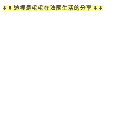
⬇️ ⬇️ 這裡是毛毛在法國生活的分享 ⬇️ ⬇️