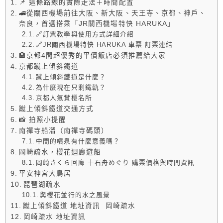
📌 這條路線的實際走法＋時間配置
🚄從關西機場前往大阪、新大阪、天王寺、京都、神戶、
奈良，首選搭乘「JR關西機場特快 HARUKA」
🔗訂票教學與使用方式詳細介紹
🔗JR關西機場特快 HARUKA 車票 訂票連結
🏨京都4間超優秀的平價飯店必須推薦給大家
京都蹴上傾斜鐵道
蹴上傾斜鐵道是什麼？
為什麼現在只剩鐵軌？
京都人氣賞櫻名所
蹴上傾斜鐵道交通方式
📸 拍照小提醒
南禪寺船溜（南禪寺碼頭）
中間的噴泉有什麼意義嗎？
岡崎疏水，櫻花迴廊遊船
岡崎さくら回廊 十石舟めぐり 購票價格與時間資訊
平安神宮大鳥居
琵琶湖疏水
與櫻花並行的水之風景
蹴上傾斜鐵道 地址資訊 岡崎疏水
岡崎疏水 地址資訊