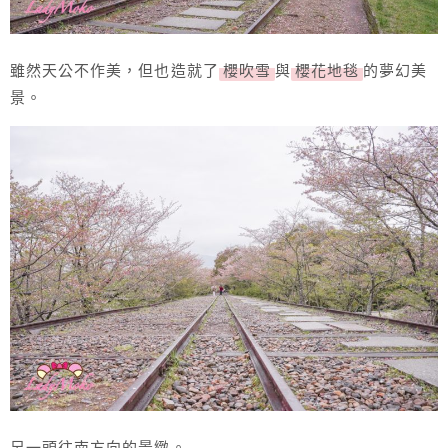
雖然天公不作美，但也造就了
櫻吹雪
與
櫻花地毯
的夢幻美
景。
另一頭往南方向的景緻。