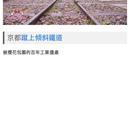
京都
蹴上傾斜鐵道
被櫻花包圍的百年工業遺產