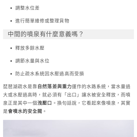
調整水位差
進行簡單維修或整理貨物
中間的噴泉有什麼意義嗎？
釋放多餘水壓
調節水量與水位
防止疏水系統因水壓過高而受損
琵琶湖疏水是靠
自然落差與重力
運作的水路系統，當水量過
大或水壓過高時，就必須有「出口」讓水被安全釋放，而噴
泉正是其中一個
洩壓口
。換句話說，它看起來像噴泉，其實
是
會噴水的安全閥
。