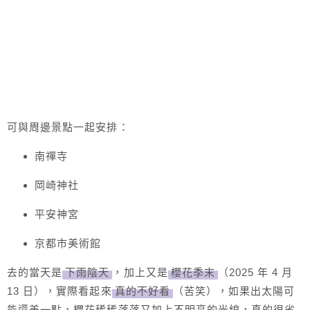
可與周邊景點一起安排：
南禪寺
岡崎神社
平安神宮
京都市美術館
去的當天是
下雨陰天
，加上又是
櫻花季末
（2025 年 4 月
13 日），實際看起來
真的不好看
（苦笑），如果出太陽可
能還美一點，櫻花稀稀落落又加上不明亮的光線，真的很省