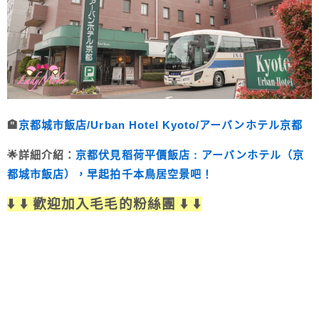
🏨
京都城市飯店/Urban Hotel Kyoto/アーバンホテル京都
🌟詳細介紹：
京都伏見稻荷平價飯店 : アーバンホテル（京
都城市飯店），早起拍千本鳥居空景吧！
⬇️ ⬇️ 歡迎加入毛毛的粉絲團 ⬇️ ⬇️