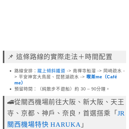
📌 這條路線的實際走法＋時間配置
路線安排：
蹴上傾斜鐵道
-> 南禪寺船溜 -> 岡崎疏水 -
> 平安神宮大鳥居、琵琶湖疏水 ->
喫茶me（Café
me）
預留時間：（純散步不遊船）約 30 – 90分鐘。
🚄從關西機場前往大阪、新大阪、天王
寺、京都、神戶、奈良，首選搭乘「
JR
關西機場特快 HARUKA
」