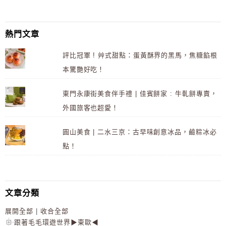
熱門文章
評比冠軍 ! 艸式甜點：蛋黃酥界的黑馬，焦糖餡根
本驚艷好吃！
東門永康街美食伴手禮 | 佳賓餅家 : 牛軋餅專賣，
外國旅客也超愛！
圓山美食 | 二水三京：古早味創意冰品，鹼粽冰必
點！
文章分類
展開全部
|
收合全部
跟著毛毛環遊世界▶東歐◀