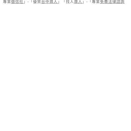
專業
徵信社
」-「優質
台中尋人
」「找人
尋人
」-「專業
免費法律諮詢