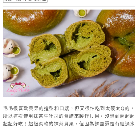
毛毛很喜歡貝果的造型和口感，但又很怕吃到太硬太Q的，
所以這次使用抹茶生吐司的食譜來製作貝果，沒想到超超超
超超好吃！超級柔軟的抹茶貝果，但因為麵團還是有經過水
煮，所以剛烤好的貝果表面酥脆又Q，裡面超軟嫩，冷掉後