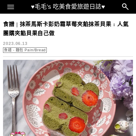
Main Menu
♥毛毛's 吃美食愛旅遊日誌♥
日本生吐司 作法
食譜 | 抹茶馬斯卡彭奶霜草莓夾餡抹茶貝果 : 人氣
團購夾餡貝果自己做
2023.06.13
食譜 - 麵包 Pain/Bread