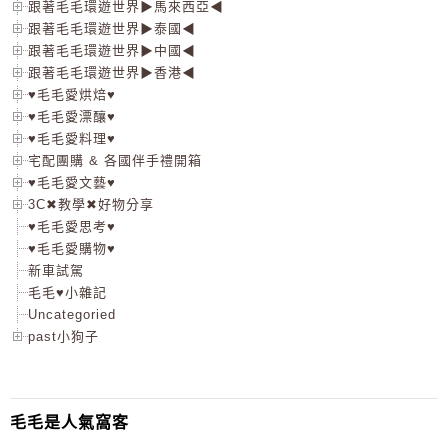
跟著毛毛環遊世界▶馬來西亞◀
跟著毛毛環遊世界▶泰國◀
跟著毛毛環遊世界▶中國◀
跟著毛毛環遊世界▶香港◀
♥毛毛愛烘焙♥
♥毛毛愛漂釀♥
♥毛毛愛料理♥
宅配團購 & 各國伴手禮開箱
♥毛毛愛文藝♥
3C✖教學✖好物分享
♥毛毛愛思考♥
♥毛毛愛購物♥
新車試駕
毛毛♥小雜記
Uncategoried
past小狗子
毛毛是人氣窩客