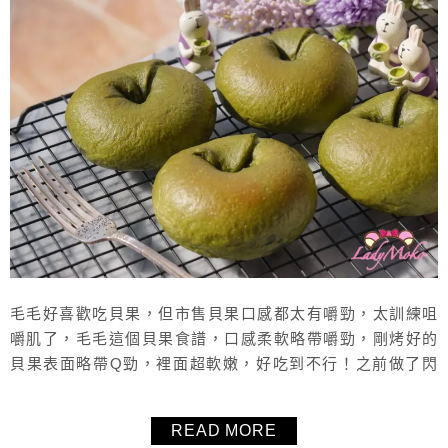
毛毛好喜歡吃貝果，但市售貝果口感都太有嚼勁，太訓練咀
嚼肌了，毛毛這個貝果食譜，口感柔軟略帶嚼勁，剛烤好的
貝果表面略帶Q勁，裡面超軟嫩，好吃到不行！之前做了閃
亮亮超柔軟 抹茶奶油乳酪夾餡 抹茶貝果，這次做空貝果讓大
家自由夾餡或是單吃就好好吃，抹茶粉的量也是又再加量，
READ MORE
抹茶控絕對會愛的超抹抹茶貝果食譜！推薦給大家！也分享