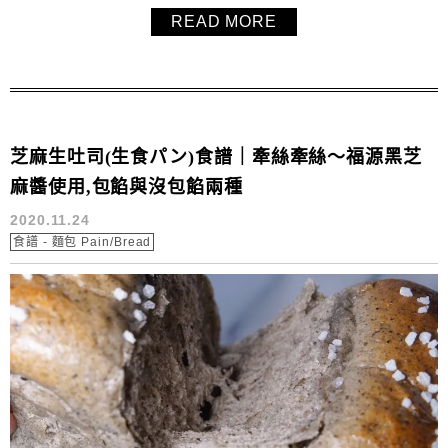
吃一樣軟嫩好吃又帶嚼勁，好吃到不行！毛毛還在這個抹茶
READ MORE
貝果裡面包入了超濃抹的抹茶奶油乳酪cream cheese內餡，
抹茶控絕對會愛的超抹抹茶貝果食譜！推薦給大家！分享如
何煮貝果不皺皺與如何烤出...
芝麻生吐司(生食パン)食譜｜牽絲牽絲～福源黑芝
麻醬使用,包餡與沒包餡兩種
2020.11.24
食譜 - 麵包 Pain/Bread