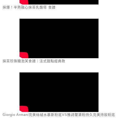
抹爆！半熟融心抹茶乳酪塔 食譜
抹茶珍珠糖泡芙食譜｜法式甜點經典款
Giorgio Armani完美絲絨水慕斯粉底VS雅詩蘭黛粉持久完美持妝粉底