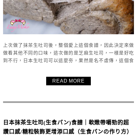
上次做了抹茶生吐司後，整個愛上這個食譜，因此決定來做
做看其他不同的口味，這次做的是芝麻生吐司，一樣是好吃
到不行，日本生吐司可以這麼夯，果然是名不虛傳，這個食
譜做出來完全會牽絲喔！超級柔軟又Q彈濕潤的芝麻生吐
司，真是好好吃，推薦給大家。
READ MORE
日本抹茶生吐司(生食パン)食譜｜軟嫩帶嚼勁的超
讚口感/糖粒裝飾更增添口感（生食パンの作り方）