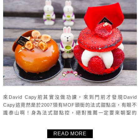
來David Capy前其實沒做功課，來到門前才發現David
Capy這竟然是於2007領有MOF頭銜的法式甜點店，有眼不
識泰山啊！身為法式甜點控，絕對推薦一定要來朝聖的
Bordeaux波爾多MOF法式甜點，商品販售的項目相當廣泛，
從冷藏法式甜點、巧克力、果醬、常溫蛋糕、餅乾到棉花糖
READ MORE
等等通通都有，毛毛第一次來訪品嚐了兩顆冷藏法式甜點與