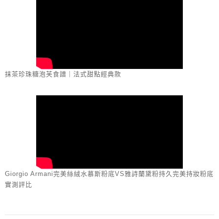
抹茶珍珠糖泡芙食譜｜法式甜點經典款
Giorgio Armani完美絲絨水慕斯粉底VS雅詩蘭黛粉持久完美持妝粉底
實測評比