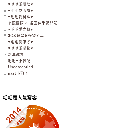
♥毛毛愛烘焙♥
♥毛毛愛漂釀♥
♥毛毛愛料理♥
宅配團購 & 各國伴手禮開箱
♥毛毛愛文藝♥
3C✖教學✖好物分享
♥毛毛愛思考♥
♥毛毛愛購物♥
新車試駕
毛毛♥小雜記
Uncategoried
past小狗子
毛毛是人氣窩客