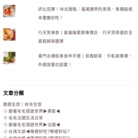
評比冠軍 ! 艸式甜點：蛋黃酥界的黑馬，焦糖餡根
本驚艷好吃！
行天宮美食 | 喜福緣素餅專賣店 : 行天宮旁蛋奶全
素糕餅新選擇
東門永康街美食伴手禮 | 佳賓餅家 : 牛軋餅專賣，
外國旅客也超愛！
文章分類
展開全部
|
收合全部
跟著毛毛環遊世界▶東歐◀
毛毛法國生活日常
跟著毛毛環遊世界▶法國◀
台灣北部◀哪裡好吃?哪裡好玩?