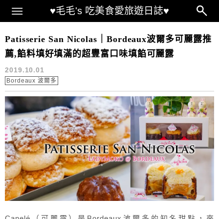
Main Menu
♥毛毛's 吃美食愛旅遊日誌♥
波爾多 下午茶推薦
Patisserie San Nicolas｜Bordeaux波爾多可麗露推
薦,餡料填好填滿的超豐富口味填餡可麗露
2019.10.01
Bordeaux 波爾多
Canelé（可麗露）是Bordeaux波爾多的知名甜點，來