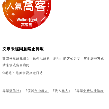
文章未經同意禁止轉載
請勿任意轉載圖文，歡迎以轉貼「網址」的方式分享，其他轉載方式
請來信或留言詢問
©毛毛's 吃美食愛旅遊日誌
專業
徵信社
」-「優質
台中尋人
」「找人
尋人
」-「專業
免費法律諮詢