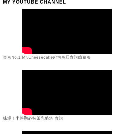
MY YOUTUBE CHANNEL
東京No.1 Mr.Cheesecake起司蛋糕食譜簡易版
抹爆！半熟融心抹茶乳酪塔 食譜