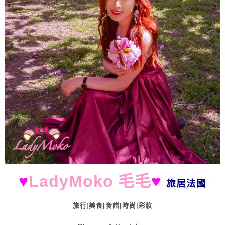
♥
LadyMoko 毛毛
♥
旅居法國
旅行|美食|食譜|時尚|彩妝