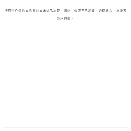
所有合作邀約文均會於文末標示清楚，謝絕「假裝自己消費」的商業文，為讀者
嚴格把關。