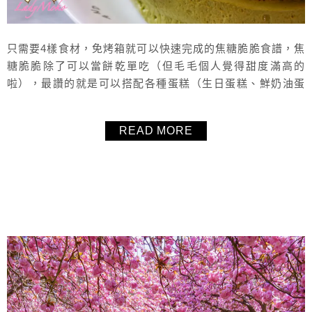
只需要4樣食材，免烤箱就可以快速完成的焦糖脆脆食譜，焦
糖脆脆除了可以當餅乾單吃（但毛毛個人覺得甜度滿高的
啦），最讚的就是可以搭配各種蛋糕（生日蛋糕、鮮奶油蛋
糕、慕絲蛋糕、千層蛋糕、塔類等等），增添口感的層次與
視覺上的變化，好吃又好看，非常推薦這個焦糖脆脆(蜂巢脆
READ MORE
餅)Honeycomb食譜大家！
About