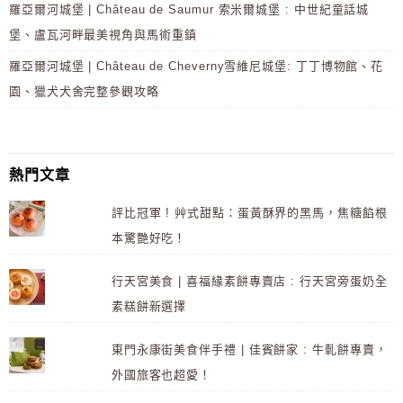
羅亞爾河城堡 | Château de Saumur 索米爾城堡 : 中世紀童話城
堡、盧瓦河畔最美視角與馬術重鎮
羅亞爾河城堡 | Château de Cheverny雪維尼城堡: 丁丁博物館、花
園、獵犬犬舍完整參觀攻略
熱門文章
評比冠軍 ! 艸式甜點：蛋黃酥界的黑馬，焦糖餡根
本驚艷好吃！
行天宮美食 | 喜福緣素餅專賣店 : 行天宮旁蛋奶全
素糕餅新選擇
東門永康街美食伴手禮 | 佳賓餅家 : 牛軋餅專賣，
外國旅客也超愛！