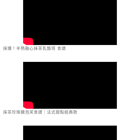
抹爆！半熟融心抹茶乳酪塔 食譜
抹茶珍珠糖泡芙食譜｜法式甜點經典款