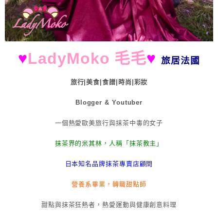
♥
LadyMoko 毛毛
♥
旅居法國
旅行|美食|食譜|時尚|彩妝
Blogger & Youtuber
一個熱愛歐美旅行與抹茶中毒的女子
抹茶界的米其林，人稱「抹茶教主」
日本知名品牌抹茶專賣店顧問
營養系畢業，轉職甜點師
甜點與抹茶狂熱者，熱愛運動與健康創意料理