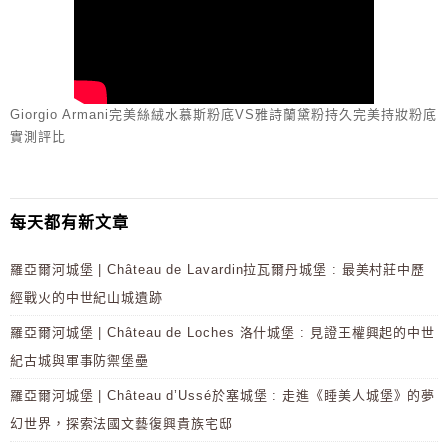
Giorgio Armani完美絲絨水慕斯粉底VS雅詩蘭黛粉持久完美持妝粉底
實測評比
每天都有新文章
羅亞爾河城堡 | Château de Lavardin拉瓦爾丹城堡 : 最美村莊中歷
經戰火的中世紀山城遺跡
羅亞爾河城堡 | Château de Loches 洛什城堡 : 見證王權興起的中世
紀古城與軍事防禦堡壘
羅亞爾河城堡 | Château d’Ussé於塞城堡 : 走進《睡美人城堡》的夢
幻世界，探索法國文藝復興貴族宅邸