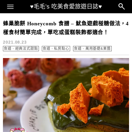
Main Menu
♥毛毛's 吃美食愛旅遊日誌♥
蜂巢脆餅 食譜
蜂巢脆餅 Honeycomb 食譜 – 魷魚遊戲椪糖做法，4
樣食材簡單完成，單吃或蛋糕裝飾都適合！
2021.08.23
食譜 - 經典法式甜點
食譜 - 私房點心
食譜 - 萬用基礎&果醬