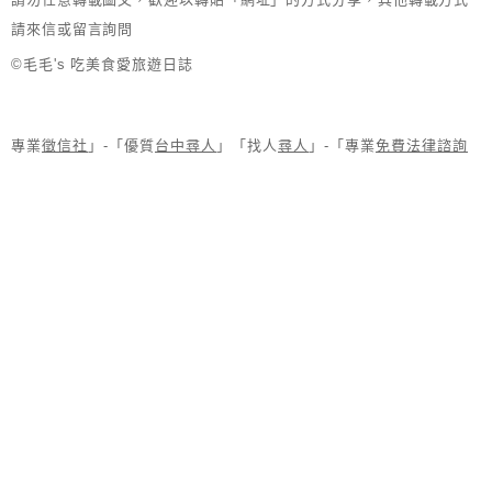
請來信或留言詢問
©毛毛's 吃美食愛旅遊日誌
專業
徵信社
」-「優質
台中尋人
」「找人
尋人
」-「專業
免費法律諮詢