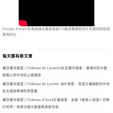
Giorgio Armani完美絲絨水慕斯粉底VS雅詩蘭黛粉持久完美持妝粉底
實測評比
每天都有新文章
羅亞爾河城堡 | Château de Lavardin拉瓦爾丹城堡 : 最美村莊中歷
經戰火的中世紀山城遺跡
羅亞爾河城堡 | Château de Loches 洛什城堡 : 見證王權興起的中世
紀古城與軍事防禦堡壘
羅亞爾河城堡 | Château d’Ussé於塞城堡 : 走進《睡美人城堡》的夢
幻世界，探索法國文藝復興貴族宅邸