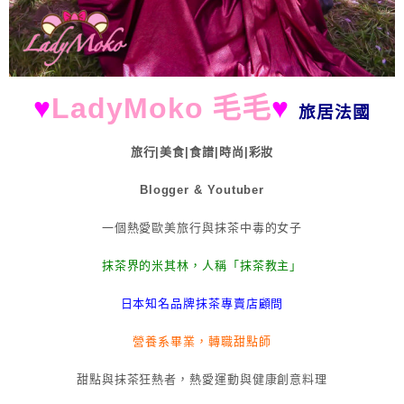
♥
LadyMoko 毛毛
♥
旅居法國
旅行|美食|食譜|時尚|彩妝
Blogger & Youtuber
一個熱愛歐美旅行與抹茶中毒的女子
抹茶界的米其林，人稱「抹茶教主」
日本知名品牌抹茶專賣店顧問
營養系畢業，轉職甜點師
甜點與抹茶狂熱者，熱愛運動與健康創意料理