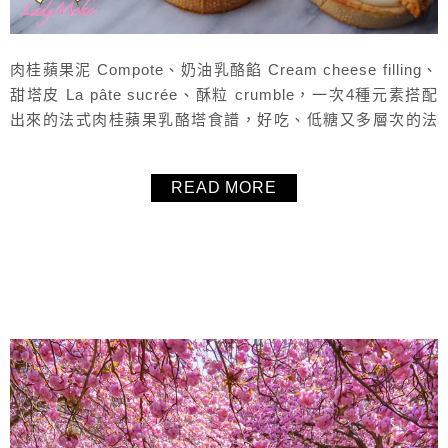
肉桂蘋果泥 Compote、奶油乳酪餡 Cream cheese filling、
甜塔皮 La pâte sucrée、酥粒 crumble，一次4種元素搭配
出來的法式肉桂蘋果乳酪塔食譜，好吃、低糖又多層次的法
式甜點，蘋果系列的甜點絕對是法國甜點店內常見的必備品
項，那這次毛毛就用蘋果來做點不一樣的變化，讓蘋果塔更
READ MORE
多元呈現，希望大家會喜歡這個食譜囉！
About