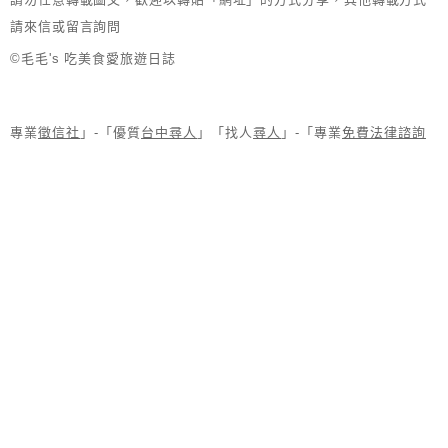
請來信或留言詢問
©毛毛's 吃美食愛旅遊日誌
專業
徵信社
」-「優質
台中尋人
」「找人
尋人
」-「專業
免費法律諮詢