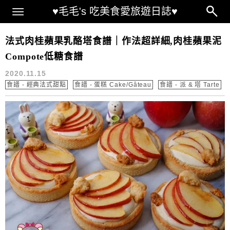
Main Menu
♥毛毛's 吃美食愛旅遊日誌♥
tarte aux pommes
法式肉桂蘋果乳酪塔食譜｜作法超詳細,肉桂蘋果泥
Compote低糖食譜
2020.11.15
食譜 - 經典法式甜點
食譜 - 蛋糕 Cake/Gâteau
食譜 - 派 & 塔 Tarte