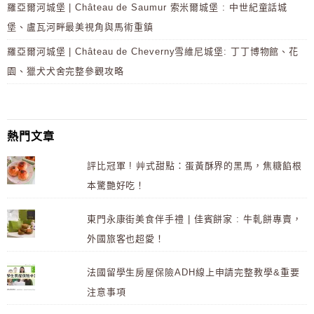
羅亞爾河城堡 | Château de Saumur 索米爾城堡 : 中世紀童話城
堡、盧瓦河畔最美視角與馬術重鎮
羅亞爾河城堡 | Château de Cheverny雪維尼城堡: 丁丁博物館、花
園、獵犬犬舍完整參觀攻略
熱門文章
評比冠軍 ! 艸式甜點：蛋黃酥界的黑馬，焦糖餡根
本驚艷好吃！
東門永康街美食伴手禮 | 佳賓餅家 : 牛軋餅專賣，
外國旅客也超愛！
法國留學生房屋保險ADH線上申請完整教學&重要
注意事項