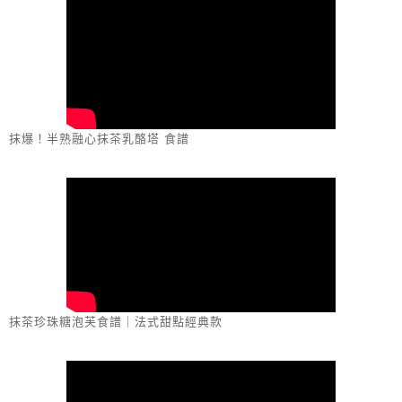
抹爆！半熟融心抹茶乳酪塔 食譜
抹茶珍珠糖泡芙食譜｜法式甜點經典款