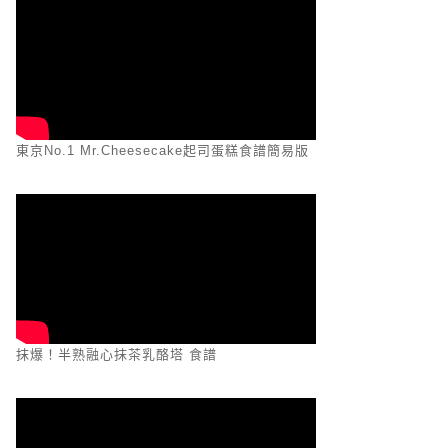
東京No.1 Mr.Cheesecake起司蛋糕食譜簡易版
抹爆！半熟融心抹茶乳酪塔 食譜