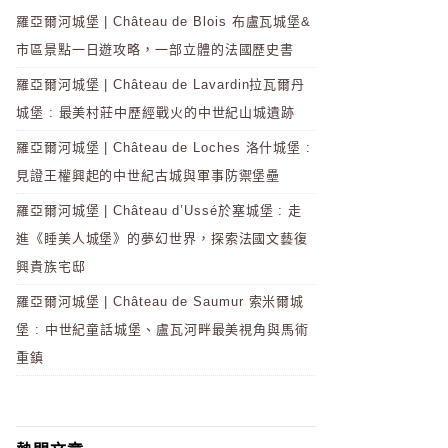
羅亞爾河城堡 | Château de Blois 布盧瓦城堡&
市區景點一日遊攻略，一部立體的法國歷史書
羅亞爾河城堡 | Château de Lavardin拉瓦爾丹
城堡 : 最美村莊中歷經戰火的中世紀山城遺跡
羅亞爾河城堡 | Château de Loches 洛什城堡 :
見證王權興起的中世紀古城與軍事防禦堡壘
羅亞爾河城堡 | Château d’Ussé於塞城堡 : 走
進《睡美人城堡》的夢幻世界，探索法國文藝復
興貴族宅邸
羅亞爾河城堡 | Château de Saumur 索米爾城
堡 : 中世紀童話城堡、盧瓦河畔最美視角與馬術
重鎮