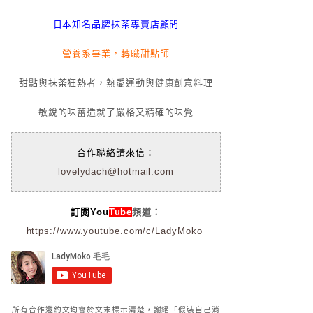
日本知名品牌抹茶專賣店顧問
營養系畢業，轉職甜點師
甜點與抹茶狂熱者，熱愛運動與健康創意料理
敏銳的味蕾造就了嚴格又精確的味覺
合作聯絡請來信：
lovelydach@hotmail.com
訂閱You
Tube
頻道：
https://www.youtube.com/c/LadyMoko
所有合作邀約文均會於文末標示清楚，謝絕「假裝自己消