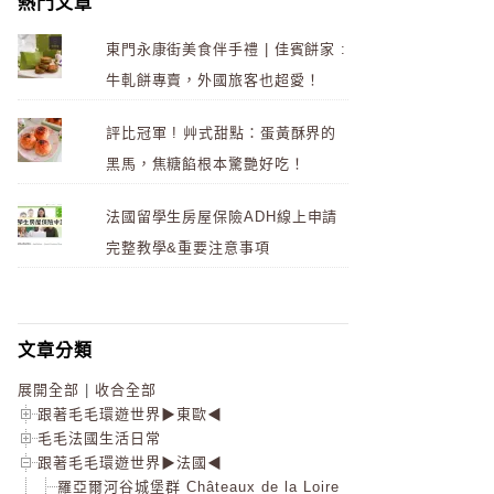
熱門文章
東門永康街美食伴手禮 | 佳賓餅家 :
牛軋餅專賣，外國旅客也超愛！
評比冠軍 ! 艸式甜點：蛋黃酥界的
黑馬，焦糖餡根本驚艷好吃！
法國留學生房屋保險ADH線上申請
完整教學&重要注意事項
文章分類
展開全部
|
收合全部
跟著毛毛環遊世界▶東歐◀
毛毛法國生活日常
跟著毛毛環遊世界▶法國◀
羅亞爾河谷城堡群 Châteaux de la Loire