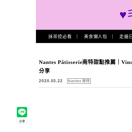
♥
Main Menu
抹茶控必看
美食懶人包
走遍
Nantes Pâtisserie南特甜點推薦｜V
分享
2020.03.22
Nantes 南特