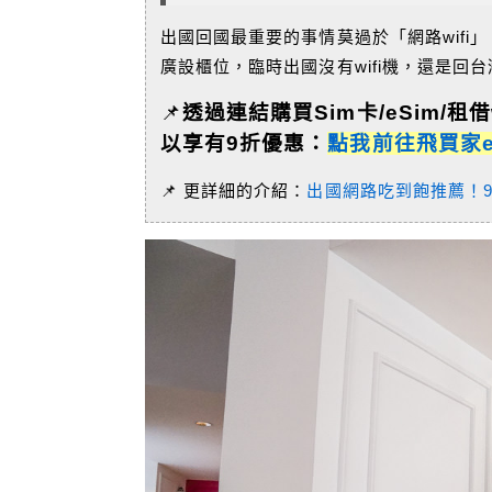
出國回國最重要的事情莫過於「網路wifi
廣設櫃位，臨時出國沒有wifi機，還是回
📌
透過連結購買Sim卡/eSim/租借
以享有9折優惠：
點我前往飛買家ezf
📌 更詳細的介紹：
出國網路吃到飽推薦！9折