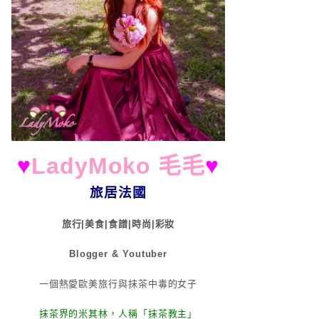
♥
LadyMoko 毛毛
♥
旅居法國
旅行|美食|食譜|時尚|彩妝
Blogger & Youtuber
一個熱愛歐美旅行與抹茶中毒的女子
抹茶界的米其林，人稱「抹茶教主」