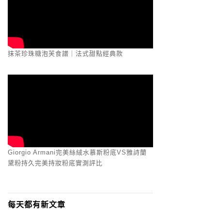
抹茶珍珠糖泡芙食譜｜法式甜點經典款
Giorgio Armani完美絲絨水慕斯粉底VS雅詩蘭
黛粉持久完美持妝粉底實測評比
每天都有新文章