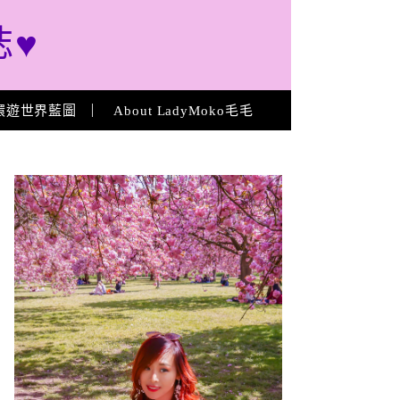
誌♥
環遊世界藍圖
About LadyMoko毛毛
About