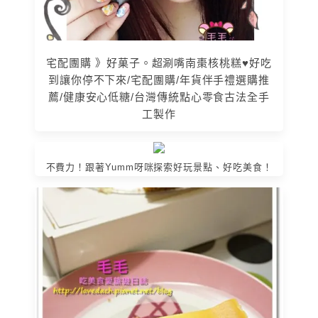
宅配團購 》好菓子。超涮嘴南棗核桃糕♥好吃
到讓你停不下來/宅配團購/年貨伴手禮選購推
薦/健康安心低糖/台灣傳統點心零食古法全手
工製作
不費力！跟著Yumm呀咪探索好玩景點、好吃美食！