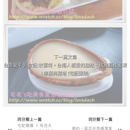
下一篇文章
台南安平 》食記:依蕾特。台南人都愛的甜點 ~ 玫瑰荔枝蜜凍
| 檸檬典藏塔 (宅配團購)
同分類上一篇
同分類下一篇
宅配團購 》哈克大
邀約。諾亞半熟蜂蜜蛋