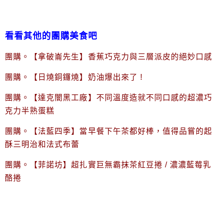
看看其他的團購美食吧
團購。【拿破崙先生】香蕉巧克力與三層派皮的絕妙口感
團購。【日燒銅鑼燒】奶油爆出來了 !
團購。【達克闇黑工廠】不同溫度造就不同口感的超濃巧
克力半熟蛋糕
團購。【法藍四季】當早餐下午茶都好棒，值得品嘗的起
酥三明治和法式布蕾
團購。【菲諾坊】超扎實巨無霸抹茶紅豆捲 / 濃濃藍莓乳
酪捲