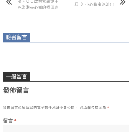
師。ＱＱ軟棉紫薯燒＋
糕 》小心蜂蜜泥流!!!
冰淇淋夾心搬的橫田冰
燒
臉書留言
一般留言
發佈留言
發佈留言必須填寫的電子郵件地址不會公開。
必填欄位標示為
*
留言
*