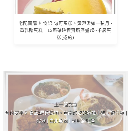
宅配團購 》食記:句可蛋糕。黃澄澄如一弦月~
重乳酪蛋糕 | 13層確確實實層層疊起~千層蛋
糕(邀約)
上 / 下一篇文章
上一篇文章
台南安平 》食記:周氏蝦捲。台南必吃的道地小吃 ~ 擔仔麵 |
蝦捲 | 白北魚羹 | 虱目魚肚湯