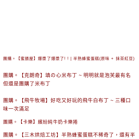
團購。【蜜膳屋】爆漿了爆漿了! ! | 半熟蜂蜜蛋糕(原味 + 抹茶紅豆)
團購。【克朗奇】填の心米布丁 ~ 明明就是泡芙最有名
但還是團購了米布丁
團購。【飛牛牧場】好吃又好玩的飛牛白布丁 ~ 三種口
味一次滿足
團購。【卡樂】繽紛純牛奶卡樂捲
團購。【三木烘焙工坊】半熟蜂蜜蛋糕不稀奇了，還有半