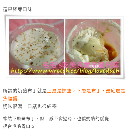
這是胚芽口味
所謂的奶酪布丁就是
上層是奶酪，
下層是布丁，最底層是
焦糖醬
奶味很濃，口感也很綿密
雖然下層是布丁，但口感不會過Ｑ，也偏奶酪的感覺
很合毛毛胃口:3