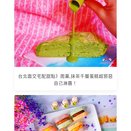
台北面交宅配甜點》雨菓,抹茶千層蛋糕超邪惡
自己淋醬！