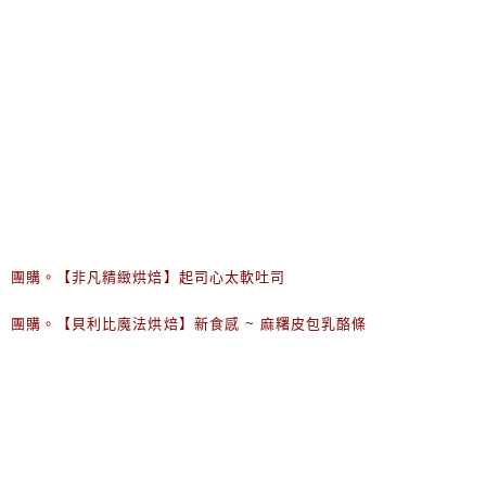
團購。【非凡精緻烘焙】起司心太軟吐司
團購。【貝利比魔法烘焙】新食感 ~ 麻糬皮包乳酪條