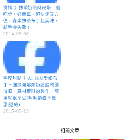
食譜 》抹茶奶酪酥皮塔。偷
吃步，好簡單，超快速又方
便，森半抹茶布丁超美味，
新手零失敗 !
2014-06-06
宅配甜點 》AI NIU愛妞布
丁。細緻濃郁如奶酪般軟綿
滑順，真材實料的製作，簡
單就很享受(毛毛讀者享優
惠|邀約)
2015-05-19
相關文章