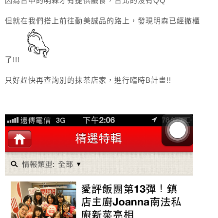
因為台中的明森才有提供鹹食，台北的沒有QQ
但就在我們搭上前往勤美誠品的路上，發現明森已經撤櫃
了!!!
只好趕快再查詢別的抹茶店家，進行臨時B計畫!!