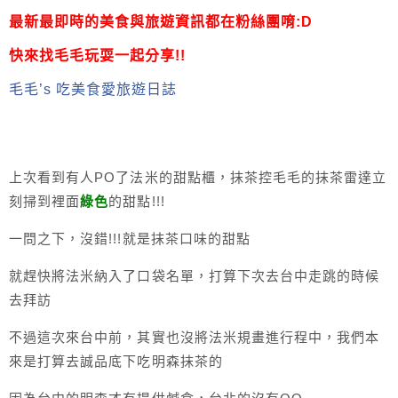
最新最即時的美食與旅遊資訊都在粉絲團唷:D
快來找毛毛玩耍一起分享!!
毛毛’s 吃美食愛旅遊日誌
上次看到有人PO了法米的甜點櫃，抹茶控毛毛的抹茶雷達立
刻掃到裡面
綠色
的甜點!!!
一問之下，沒錯!!!就是抹茶口味的甜點
就趕快將法米納入了口袋名單，打算下次去台中走跳的時候
去拜訪
不過這次來台中前，其實也沒將法米規畫進行程中，我們本
來是打算去誠品底下吃明森抹茶的