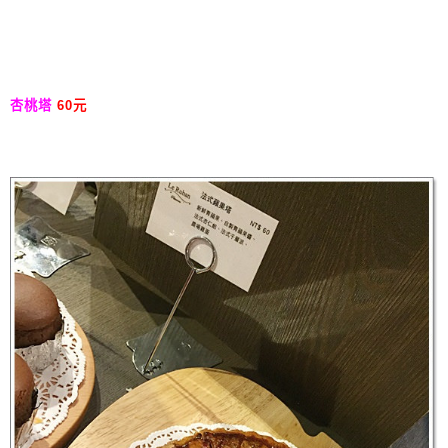
杏桃塔
60元