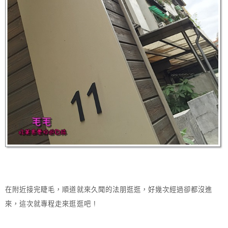
在附近接完睫毛，順道就來久聞的法朋逛逛，好幾次經過卻都沒進
來，這次就專程走來逛逛吧 !