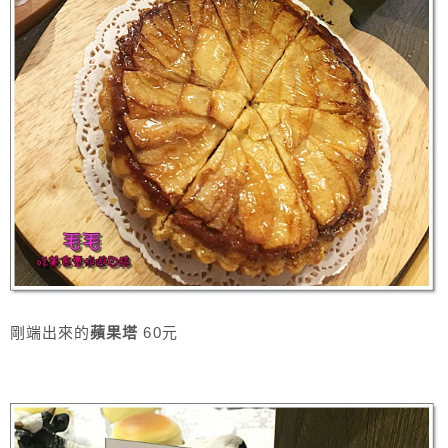
剛端出來的
蘋果塔
60元