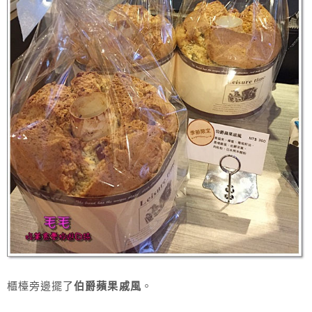
櫃檯旁邊擺了
伯爵蘋果戚風
。