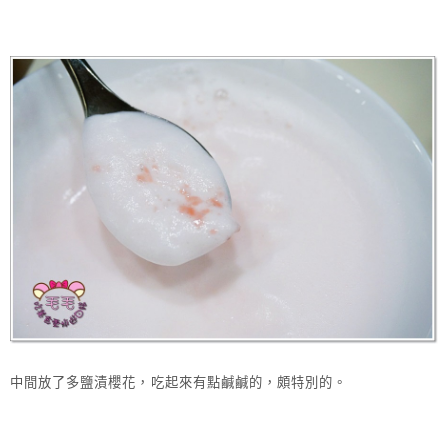
中間放了多鹽漬櫻花，吃起來有點鹹鹹的，頗特別的。