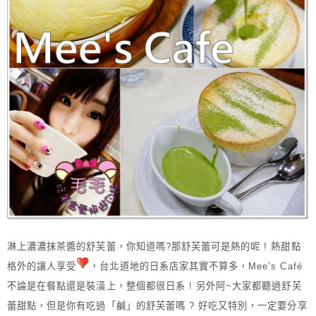
淋上濃濃抹茶醬的舒芙蕾，你知道嗎?那舒芙蕾可是熱的呢 ! 熱甜點
格外的讓人享受
，台北道地的日系店家其實不算多，Mee’s Café
不論是在餐點還是裝潢上，整個都很日系 ! 另外阿~大家都聽過舒芙
蕾甜點，但是你有吃過「鹹」的舒芙蕾嗎 ? 好吃又特別，一定要分享