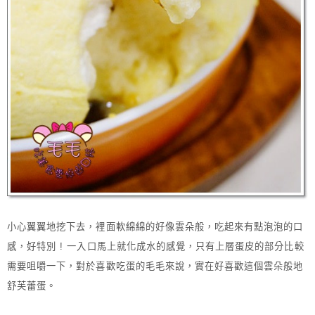
小心翼翼地挖下去，裡面軟綿綿的好像雲朵般，吃起來有點泡泡的口
感，好特別 ! 一入口馬上就化成水的感覺，只有上層蛋皮的部分比較
需要咀嚼一下，對於喜歡吃蛋的毛毛來說，實在好喜歡這個雲朵般地
舒芙蕾蛋。