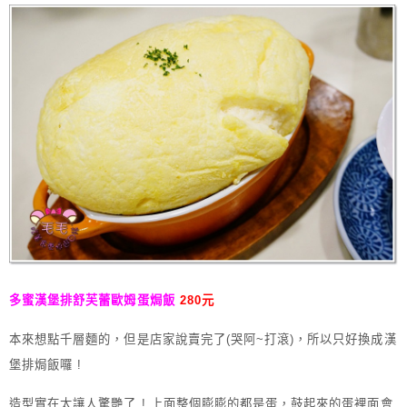
多蜜漢堡排舒芙蕾歐姆蛋焗飯
280元
本來想點千層麵的，但是店家說賣完了(哭阿~打滾)，所以只好換成漢
堡排焗飯囉 !
造型實在太讓人驚艷了 ! 上面整個膨膨的都是蛋，鼓起來的蛋裡面會