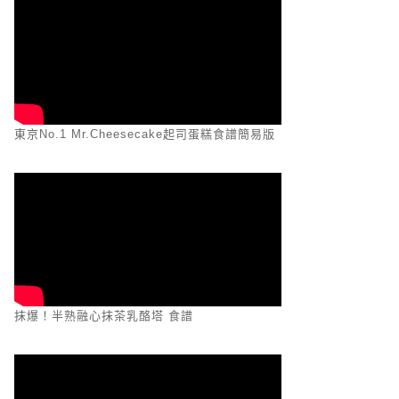
東京No.1 Mr.Cheesecake起司蛋糕食譜簡易版
抹爆！半熟融心抹茶乳酪塔 食譜