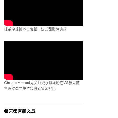
抹茶珍珠糖泡芙食譜｜法式甜點經典款
Giorgio Armani完美絲絨水慕斯粉底VS雅詩蘭
黛粉持久完美持妝粉底實測評比
每天都有新文章