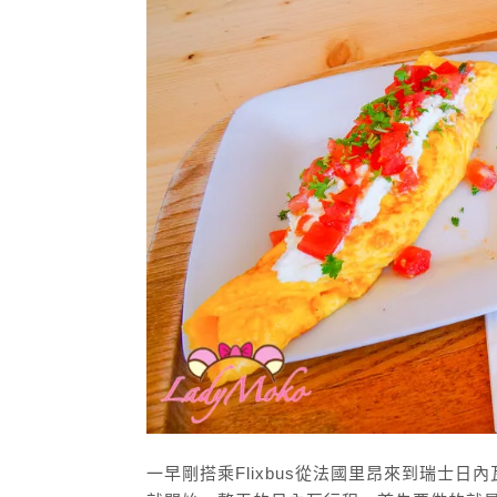
一早剛搭乘Flixbus從法國里昂來到瑞士日內瓦，先去