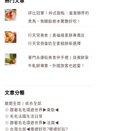
熱門文章
評比冠軍 ! 艸式甜點：蛋黃酥界的
黑馬，焦糖餡根本驚艷好吃！
行天宮美食 | 喜福緣素餅專賣店 :
行天宮旁蛋奶全素糕餅新選擇
東門永康街美食伴手禮 | 佳賓餅家 :
牛軋餅專賣，外國旅客也超愛！
文章分類
展開全部
|
收合全部
跟著毛毛環遊世界▶東歐◀
毛毛法國生活日常
跟著毛毛環遊世界▶法國◀
台灣北部◀哪裡好吃?哪裡好玩?