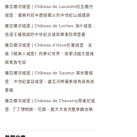
羅亞爾河城堡 | Château de Lavardin拉瓦爾丹
城堡 : 最美村莊中歷經戰火的中世紀山城遺跡
羅亞爾河城堡 | Château de Loches 洛什城堡 :
見證王權興起的中世紀古城與軍事防禦堡壘
羅亞爾河城堡 | Château d’Ussé於塞城堡 : 走
進《睡美人城堡》的夢幻世界，探索法國文藝復
興貴族宅邸
羅亞爾河城堡 | Château de Saumur 索米爾城
堡 : 中世紀童話城堡、盧瓦河畔最美視角與馬術
重鎮
羅亞爾河城堡 | Château de Cheverny雪維尼城
堡: 丁丁博物館、花園、獵犬犬舍完整參觀攻略