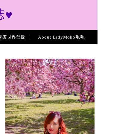
誌♥
環遊世界藍圖
About LadyMoko毛毛
About