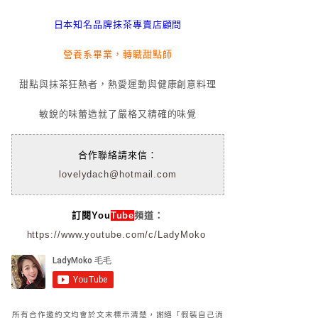
日本知名品牌抹茶專賣店顧問
營養系畢業，轉職甜點師
甜點與抹茶狂熱者，熱愛運動與健康創意料理
敏銳的味蕾造就了嚴格又精確的味覺
合作聯絡請來信：
lovelydach@hotmail.com
訂閱You
Tube
頻道：
https://www.youtube.com/c/LadyMoko
所有合作邀約文均會於文末標示清楚，謝絕「假裝自己消