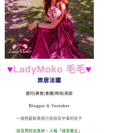
♥
LadyMoko 毛毛
♥
旅居法國
旅行|美食|食譜|時尚|彩妝
Blogger & Youtuber
一個熱愛歐美旅行與抹茶中毒的女子
抹茶界的米其林，人稱「抹茶教主」