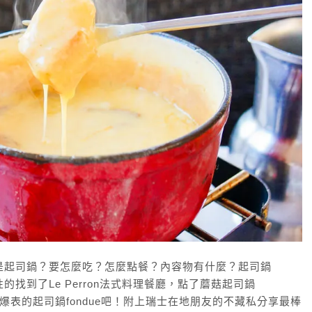
麼是起司鍋？要怎麼吃？怎麼點餐？內容物有什麼？起司鍋
的找到了Le Perron法式料理餐廳，點了蘑菇起司鍋
嘗熱量爆表的起司鍋fondue吧！附上瑞士在地朋友的不藏私分享最棒