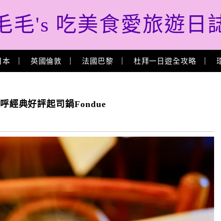
毛毛's 吃美食愛旅遊日
日本
英國倫敦
法國巴黎
杜拜一日遊全攻略
暖呼呼經典好評起司鍋Fondue