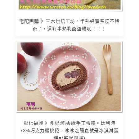
宅配團購 》三木烘焙工坊。半熟蜂蜜蛋糕不稀
奇了，還有半熟乳酪蛋糕呢！！！
彰化福興 》食記:稻香緣手工蛋糕。比利時
73%巧克力櫻桃捲，冰冰吃簡直就是冰淇淋蛋
糕♥(宅配團購)