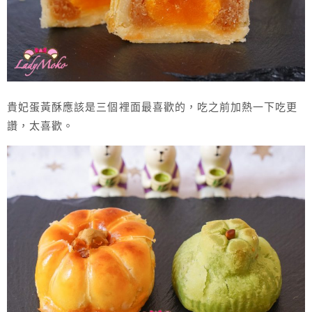
貴妃蛋黃酥應該是三個裡面最喜歡的，吃之前加熱一下吃更
讚，太喜歡。