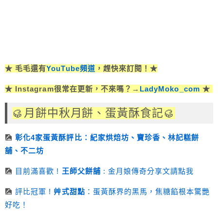
★ 毛毛還有
YouTube頻道
，趕快來訂閱！★
★ Instagram很常在更新，不來嗎？→
LadyMoko_com
★
🥮
月餅中秋月餅、蛋黃酥食記
🥮
🎑
彰化4家蛋黃酥評比：紀家烘焙坊、寶珍香、林記糕餅
舖、不二坊
🎑
目前滿喜歡 !
王師父餅舖
: 金月娘傳奇分享文請點我
🎑
評比冠軍 !
艸式甜點
：蛋黃酥界的黑馬，焦糖餡根本驚艷
好吃！