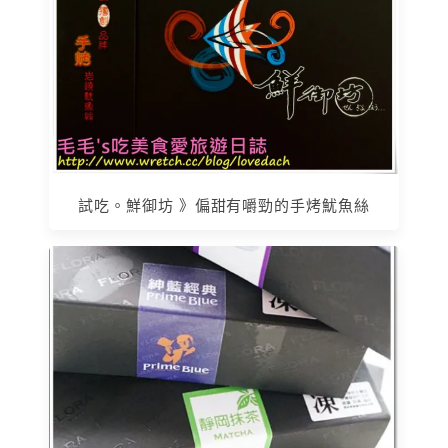
試吃。鮮御坊 》偏甜有嚼勁的手烤魷魚絲