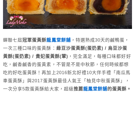
蟬聯七屆
冠軍蛋黃酥
龍鳳堂餅舖
，特選熟成30天的鹹鴨蛋，
一次三種口味的蛋黃酥：
綠豆沙蛋黃酥(蛋奶素) / 烏豆沙蛋
黃酥(蛋奶素) / 貴妃蛋黃酥(葷)
，完全滿足，每種口味都好好
吃，鹹香鹹香的蛋黃素，不管是不是中秋節，任何時候都想
吃的好吃蛋黃酥！再加上2016新北好禮10大伴手禮「南瓜馬
車蛋黃酥」與2017蛋黃酥最佳人氣王「柚見中秋蛋黃酥」，
一次分享5款蛋黃酥給大家，超級
推薦
龍鳳堂餅舖
的蛋黃酥。