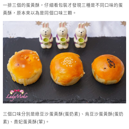
一排三個的蛋黃酥，仔細看包裝才發現三種是不同口味的蛋
黃酥，原本來以為是同個口味三顆。
三個口味分別是綠豆沙蛋黃酥(蛋奶素)、烏豆沙蛋黃酥(蛋奶
素)、貴妃蛋黃酥(葷)。