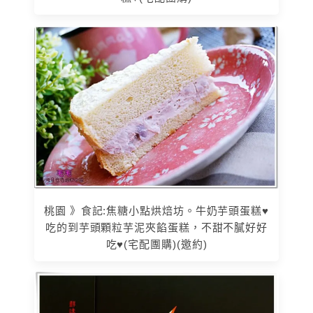
桃園 》食記:焦糖小點烘焙坊。牛奶芋頭蛋糕♥
吃的到芋頭顆粒芋泥夾餡蛋糕，不甜不膩好好
吃♥(宅配團購)(邀約)