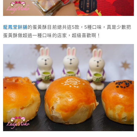
龍鳳堂餅舖
的蛋黃酥目前總共這5款，5種口味，真是少數把
蛋黃酥做超過一種口味的店家，超級喜歡啊！