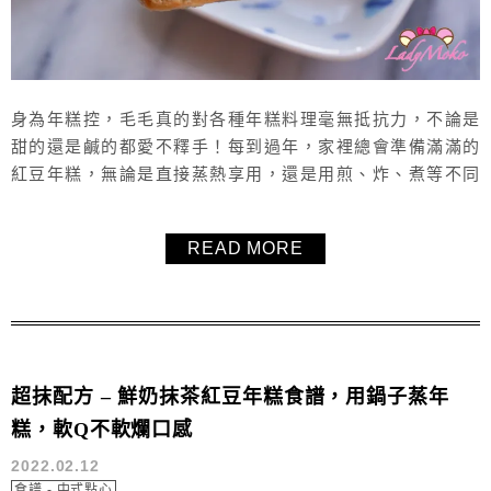
身為年糕控，毛毛真的對各種年糕料理毫無抵抗力，不論是
甜的還是鹹的都愛不釋手！每到過年，家裡總會準備滿滿的
紅豆年糕，無論是直接蒸熱享用，還是用煎、炸、煮等不同
方式再料理，都各有迷人的風味與口感。之前分享過廣受好
評的【鮮奶紅豆年糕食譜】，濃郁奶香搭配Q彈年糕讓人回
READ MORE
味無窮，這次特別再升級變化，將紅豆年糕裹上蛋液麵糊後
香煎，外層煎至微酥金黃，內層依然柔軟Q彈，鹹甜交織的
層次讓人一口接一口停不下來。
超抹配方 – 鮮奶抹茶紅豆年糕食譜，用鍋子蒸年
糕，軟Q不軟爛口感
2022.02.12
食譜 - 中式點心