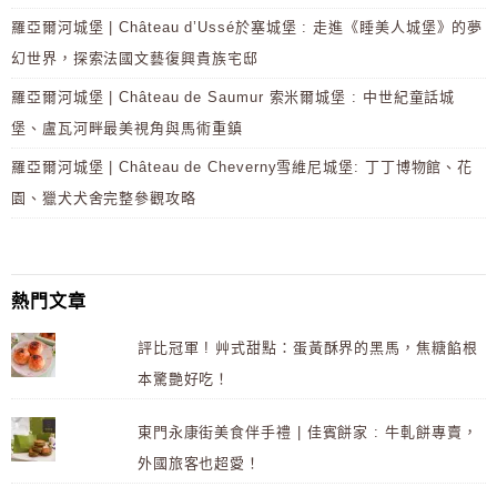
羅亞爾河城堡 | Château d’Ussé於塞城堡 : 走進《睡美人城堡》的夢
幻世界，探索法國文藝復興貴族宅邸
羅亞爾河城堡 | Château de Saumur 索米爾城堡 : 中世紀童話城
堡、盧瓦河畔最美視角與馬術重鎮
羅亞爾河城堡 | Château de Cheverny雪維尼城堡: 丁丁博物館、花
園、獵犬犬舍完整參觀攻略
熱門文章
評比冠軍 ! 艸式甜點：蛋黃酥界的黑馬，焦糖餡根
本驚艷好吃！
東門永康街美食伴手禮 | 佳賓餅家 : 牛軋餅專賣，
外國旅客也超愛！