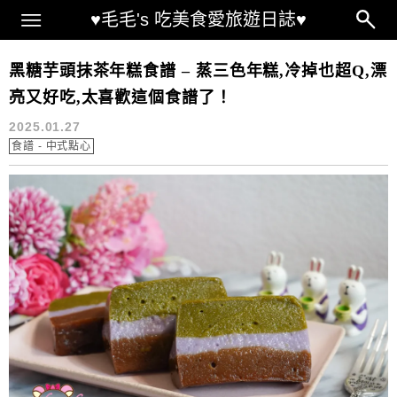
Main Menu
♥毛毛's 吃美食愛旅遊日誌♥
紅豆年糕 食譜
黑糖芋頭抹茶年糕食譜 – 蒸三色年糕,冷掉也超Q,漂
亮又好吃,太喜歡這個食譜了！
2025.01.27
食譜 - 中式點心