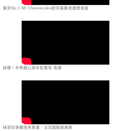
東京No.1 Mr.Cheesecake起司蛋糕食譜簡易版
抹爆！半熟融心抹茶乳酪塔 食譜
抹茶珍珠糖泡芙食譜｜法式甜點經典款