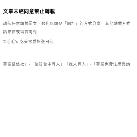
文章未經同意禁止轉載
請勿任意轉載圖文，歡迎以轉貼「網址」的方式分享，其他轉載方式
請來信或留言詢問
©毛毛's 吃美食愛旅遊日誌
專業
徵信社
」-「優質
台中尋人
」「找人
尋人
」-「專業
免費法律諮詢