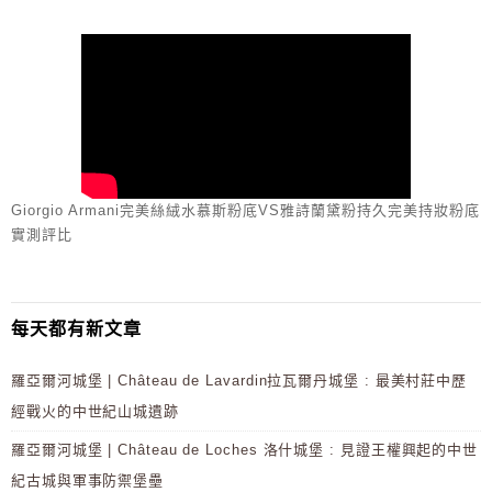
Giorgio Armani完美絲絨水慕斯粉底VS雅詩蘭黛粉持久完美持妝粉底
實測評比
每天都有新文章
羅亞爾河城堡 | Château de Lavardin拉瓦爾丹城堡 : 最美村莊中歷
經戰火的中世紀山城遺跡
羅亞爾河城堡 | Château de Loches 洛什城堡 : 見證王權興起的中世
紀古城與軍事防禦堡壘