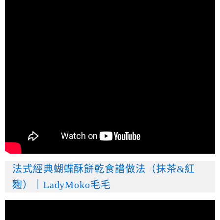
法式經典蝴蝶酥餅乾食譜做法（抹茶&紅
麴）｜LadyMoko毛毛