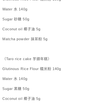
Water 水 140g
Sugar 砂糖 50g
Coconut oil 椰子油 5g
Matcha powder 抹茶粉 5g
（Taro rice cake 芋頭年糕）
Glutinous Rice Flour 糯米粉 140g
Water 水 140g
Sugar 黑糖 50g
Coconut oil 椰子油 5g