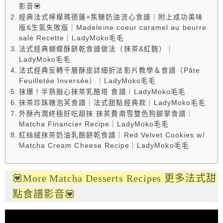
影音💟
經典法式檸檬瑪德蓮+焦糖奶油流心食譜｜附上成功美味
版&生氣失敗版｜Madeleine coeur caramel au beurre
salé Recette｜LadyMoko毛毛
法式經典蝴蝶酥餅乾食譜做法（抹茶&紅麴）｜
LadyMoko毛毛
法式經典反轉千層酥皮詳細折法影片教學＆食譜（Pâte
Feuilletée Inversée）｜LadyMoko毛毛
抹爆！半熟融心抹茶乳酪塔 食譜｜LadyMoko毛毛
抹茶珍珠糖泡芙食譜｜法式甜點經典款｜LadyMoko毛毛
外酥內潤終極好吃超抹 抹茶費南雪雙色狗腳掌食譜｜
Matcha Financier Recipe｜LadyMoko毛毛
紅絲絨抹茶奶油乳酪餅乾食譜｜Red Velvet Cookies w/
Matcha Cream Cheese Recipe｜LadyMoko毛毛
💟More Matcha Desserts Recipes 更多法式甜
點食譜影音💟