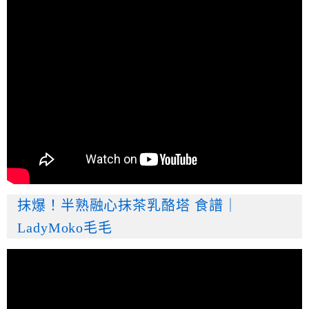
抹爆！半熟融心抹茶乳酪塔 食譜｜
LadyMoko毛毛