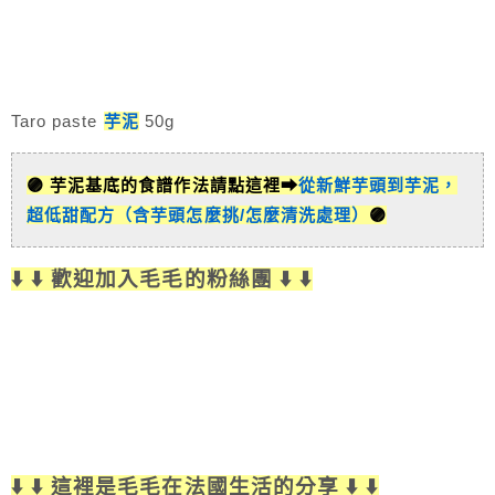
Taro paste
芋泥
50g
🟣 芋泥基底的食譜作法請點這裡➡
從新鮮芋頭到芋泥，
超低甜配方（含芋頭怎麼挑/怎麼清洗處理）
🟣
⬇️ ⬇️ 歡迎加入毛毛的粉絲團 ⬇️ ⬇️
⬇️ ⬇️ 這裡是毛毛在法國生活的分享 ⬇️ ⬇️