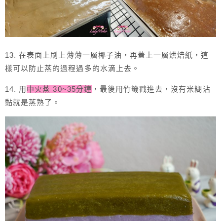
13. 在表面上刷上薄薄一層椰子油，再蓋上一層烘焙紙，這
樣可以防止蒸的過程過多的水滴上去。
14. 用
中火蒸 30~35分鐘
，最後用竹籤戳進去，沒有米糊沾
黏就是蒸熟了。