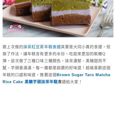
跟上次做的
抹茶紅豆蒸年糕食譜
其實是大同小異的食譜，但
換了作法，讓年糕含有更多的水份，吃起來更加的軟嫩Q
彈，這次做了三種口味三種顏色，抹茶濃郁、黑糖甜而不
膩、芋頭香滿滿，每一層都是超讚的好味道！超級喜歡這個
年糕的口感和味道，推薦這個
Brown Sugar Taro Matcha
Rice Cake 黑糖芋頭抹茶年糕
食
譜給大家！