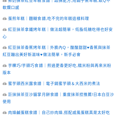
🍰
鮮奶抹茶紅豆年糕食譜｜超抹配方,用鍋子蒸年糕,軟Q不
軟爛口感
🍰
蛋煎年糕｜麵糊食譜,吃不完的年糕這樣料理
🍰
紅豆抹茶拿鐵烤年糕｜做法超簡單，低脂低糖吃得也好安
心
🍰
紅豆抹茶香蕉烤年糕｜外脆內Q，酸酸甜甜♥香蕉與抹茶
紅豆蹦出美好新滋味♥做法簡單，新手必會
🍰
芋粿巧/芋頭巧食譜｜煎過更香更好吃,糯米粉與再來米粉
版本
🍰
蜜芋頭西米露食譜｜電子鍋蜜芋頭＆大西米的煮法
🍰
巨抹抹茶豆沙貓掌月餅食譜｜重度抹茶控推薦!日本白豆沙
使用
🍰
肉燥鹹蛋糕食譜｜自己炒肉燥,搭配戚風蛋糕真是太好吃