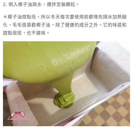
2. 倒入椰子油與水，攪拌至無顆粒。
＊椰子油熔點低，所以冬天每次要使用前都得先隔水加熱融
化，毛毛很喜歡椰子油，除了健康的成分之外，它的味道和
甜點很搭，也不搶味。