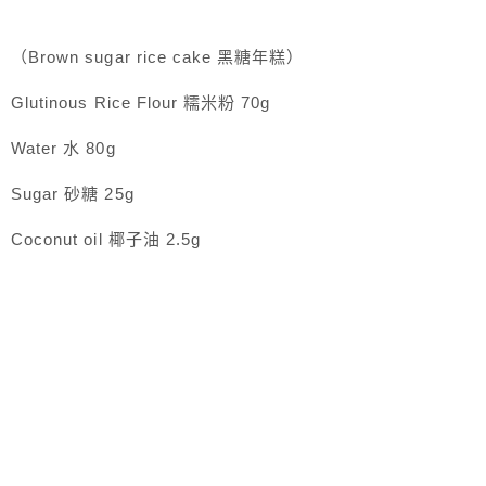
（Brown sugar rice cake 黑糖年糕）
Glutinous Rice Flour 糯米粉 70g
Water 水 80g
Sugar 砂糖 25g
Coconut oil 椰子油 2.5g