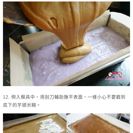
12. 倒入模具中，用刮刀輔助撫平表面，一樣小心不要戳到
底下的芋頭米糊。