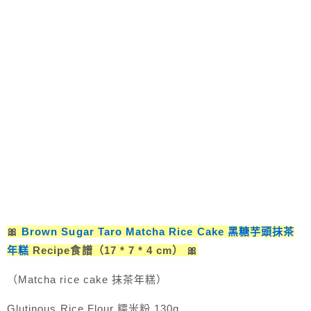
🎀
Brown Sugar Taro Matcha Rice Cake 黑糖芋頭抹茶
年糕
Recipe食譜（17 * 7 * 4 cm） 🎀
（Matcha rice cake 抹茶年糕）
Glutinous Rice Flour 糯米粉 130g