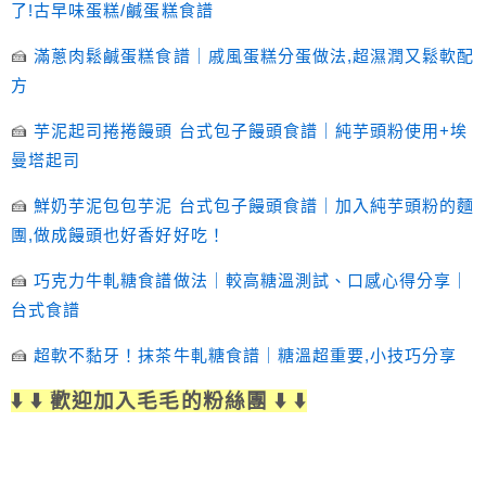
了!古早味蛋糕/鹹蛋糕食譜
🍰
滿蔥肉鬆鹹蛋糕食譜｜戚風蛋糕分蛋做法,超濕潤又鬆軟配
方
🍰
芋泥起司捲捲饅頭 台式包子饅頭食譜｜純芋頭粉使用+埃
曼塔起司
🍰
鮮奶芋泥包包芋泥 台式包子饅頭食譜｜加入純芋頭粉的麵
團,做成饅頭也好香好好吃！
🍰
巧克力牛軋糖食譜做法｜較高糖溫測試、口感心得分享｜
台式食譜
🍰
超軟不黏牙！抹茶牛軋糖食譜｜糖溫超重要,小技巧分享
⬇️ ⬇️ 歡迎加入毛毛的粉絲團 ⬇️ ⬇️