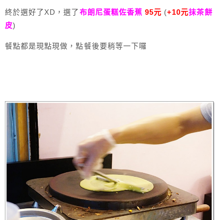
終於選好了XD，選了
布朗尼蛋糕佐香蕉
95元
(
+10元
抹茶餅
皮
)
餐點都是現點現做，點餐後要稍等一下囉