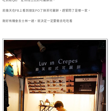
吃到軟Q的一定得找日式的可麗餅店，
前幾天在FB上看到朋友PO了抹茶可麗餅，趕緊問了是哪一家，
剛好有機會去士林一趟，就決定一定要衝去吃吃看