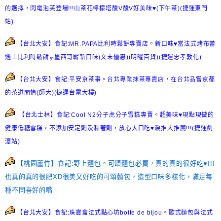
的選擇，閃電泡芙登場!!!山茶花檸檬塔酸V酸V好美味♥(下午茶)(捷運東門
站)
【台北大安】食記:MR.PAPA比利時鬆餅專賣店。新口味♥當法式烤布蕾
遇上比利時鬆餅ܤ墨西哥嶄新口味(文末優惠)(明曜百貨)(捷運忠孝敦化)
【台北大安】食記:平安京茶事。台北專業抹茶專賣店，在台北品嘗京都
的茶道閒情(師大)(捷運台電大樓)
【台北士林】食記:Cool N2分子虎分子雪糕專賣。超美味♥現點現做的
健康低糖雪糕，不添加安定劑及黏著劑，放心大口吃♥淚推大推薦!!!(捷運劍
潭站)
【桃園蘆竹】食記:野上麵包。可頌麵包必買，真的真的很好吃♥!!!
也真的真的很肥XD很美又好吃的可頌麵包，造型口味多樣化，滿足每
種不同喜好的嘴
【台北大安】食記:珠寶盒法式點心坊boite de bijou。歐式麵包與法式