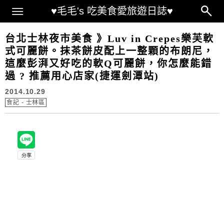
Main Menu
♥毛毛's 吃美食愛旅遊日誌♥
台北士林夜市美食 》Luv in Crepes樂芙軟
式可麗餅。抹茶餅皮配上一整顆的布朗尼，
這麼彭湃又好吃的軟Q可麗餅，你怎麼能錯
過 ? 推薦用心店家(捷運劍潭站)
2014.10.29
食記 - 士林區