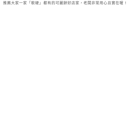
推薦大家一家「軟硬」都有的可麗餅好店家，老闆非常用心且實在喔 !