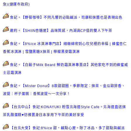
急)(捷運市政府)
食記。【野餐咖啡】不同凡響的必點鹹派，司康和抹醬也是表現出色
邀約。【SHIIN杏糖屋】品味質感，內湖高CP值的雙人下午茶
食記。【8%ice 冰淇淋專門店】細緻綿密到心坎兒裡的幸福 | 蜂蜜杏仁
香蕉冰淇淋 | 雪鹽黑糖X抹茶 | 檸檬黑麥霜淇淋
食記。【白鬍子Milk Beard 鮮奶霜淇淋專賣店】其他家吃不到的蜂蜜威
士忌霜淇淋
食記。【Mister Donut】8款甜甜圈，季節限定：抹茶、金瓜歐菲香、
波提｜杯子蛋糕｜香蕉波提～一次分享！
【台北中山】食記:KONAYUKI 粉雪北海道Style Cafe。北海道直送抹
茶乳酪蛋糕♥彷彿置身日本享用下午茶的美好享受
【
台北大安】食記:8%ice 甜・鹹點心屋。除了冰品，多了甜點與鹹派