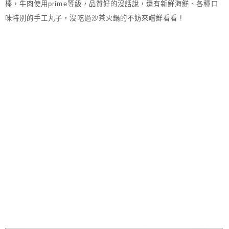
棒，牛肉使用prime等級，品質好的沒話說，還有新鮮海鮮、各種
口
味
特別的手工丸子，沒吃過沙茶火鍋的不妨來嚐鮮看看 !