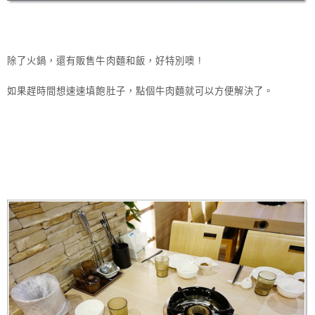
除了火鍋，還有販售牛肉麵和飯，好特別噢 !
如果趕時間想速速填飽肚子，點個牛肉麵就可以方便解決了。