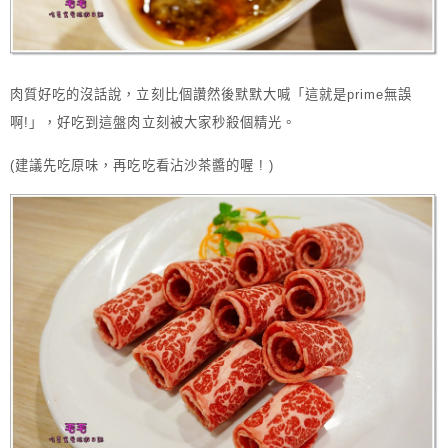
肉質好吃的沒話說，立刻比個讚然後默默大喊「這就是prime無誤
啊!」，好吃到這盤肉立刻被大家秒殺個精光。
(建議先吃原味，再吃吃看沾沙茶醬的喔 ! )