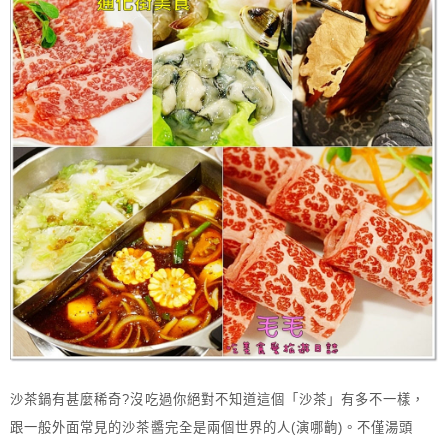
沙茶鍋有甚麼稀奇?沒吃過你絕對不知道這個「沙茶」有多不一樣，
跟一般外面常見的沙茶醬完全是兩個世界的人(演哪齣)。不僅湯頭