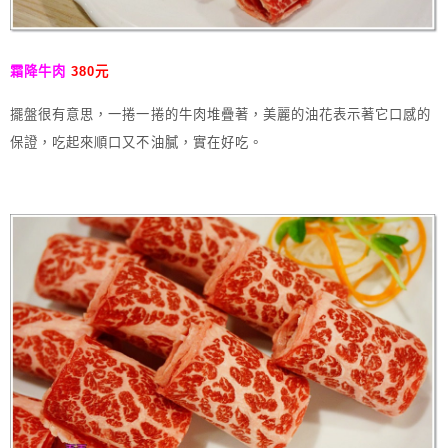
霜降牛肉
380元
擺盤很有意思，一捲一捲的牛肉堆疊著，美麗的油花表示著它口感的
保證，吃起來順口又不油膩，實在好吃。