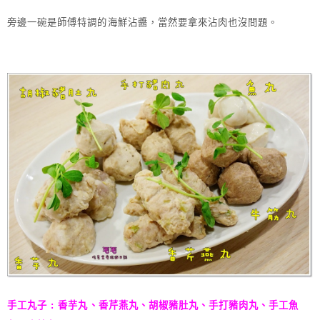
旁邊一碗是師傅特調的海鮮沾醬，當然要拿來沾肉也沒問題。
手工丸子 : 香芋丸、香芹燕丸、胡椒豬肚丸、手打豬肉丸、手工魚