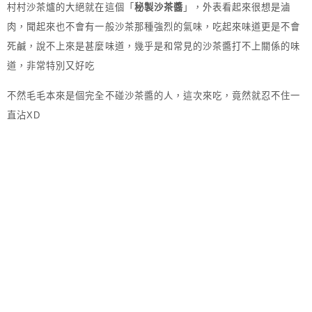
村村沙茶爐的大絕就在這個「
秘製沙茶醬
」，外表看起來很想是滷
肉，聞起來也不會有一般沙茶那種強烈的氣味，吃起來味道更是不會
死鹹，說不上來是甚麼味道，幾乎是和常見的沙茶醬打不上關係的味
道，非常特別又好吃
不然毛毛本來是個完全不碰沙茶醬的人，這次來吃，竟然就忍不住一
直沾XD