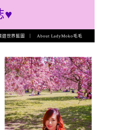
誌♥
環遊世界藍圖
About LadyMoko毛毛
About