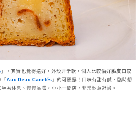
e
」，其實也覺得還好，外殼非常軟，個人比較偏好
脆皮
口感
你「
Aux Deux Canelés
」的可麗露！口味有甜有鹹，臨時想
以坐著休息、慢慢品嚐，小小一間店，非常愜意舒適。