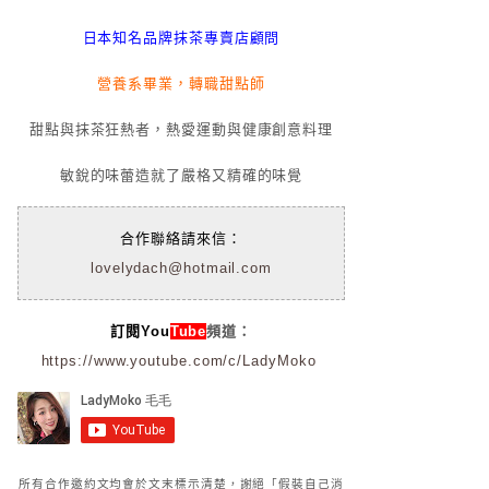
日本知名品牌抹茶專賣店顧問
營養系畢業，轉職甜點師
甜點與抹茶狂熱者，熱愛運動與健康創意料理
敏銳的味蕾造就了嚴格又精確的味覺
合作聯絡請來信：
lovelydach@hotmail.com
訂閱You
Tube
頻道：
https://www.youtube.com/c/LadyMoko
所有合作邀約文均會於文末標示清楚，謝絕「假裝自己消