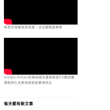
抹茶珍珠糖泡芙食譜｜法式甜點經典款
Giorgio Armani完美絲絨水慕斯粉底VS雅詩蘭
黛粉持久完美持妝粉底實測評比
每天都有新文章