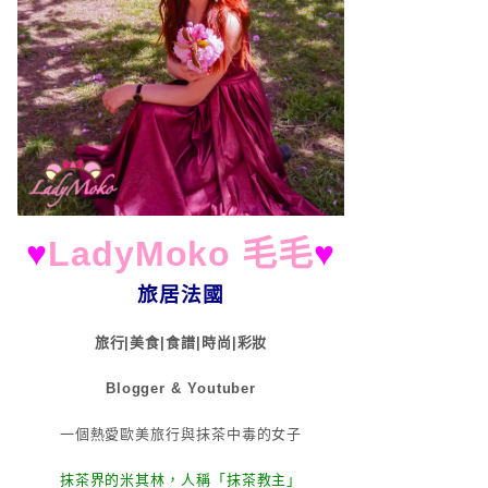
♥
LadyMoko 毛毛
♥
旅居法國
旅行|美食|食譜|時尚|彩妝
Blogger & Youtuber
一個熱愛歐美旅行與抹茶中毒的女子
抹茶界的米其林，人稱「抹茶教主」