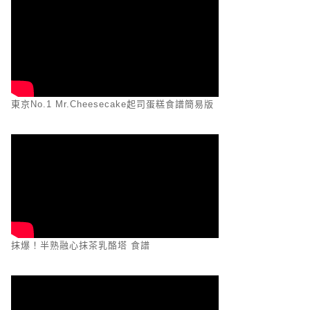
東京No.1 Mr.Cheesecake起司蛋糕食譜簡易版
抹爆！半熟融心抹茶乳酪塔 食譜