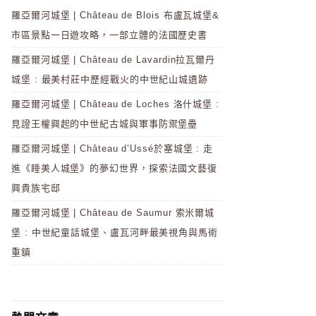
羅亞爾河城堡 | Château de Blois 布盧瓦城堡&
市區景點一日遊攻略，一部立體的法國歷史書
羅亞爾河城堡 | Château de Lavardin拉瓦爾丹
城堡 : 最美村莊中歷經戰火的中世紀山城遺跡
羅亞爾河城堡 | Château de Loches 洛什城堡 :
見證王權興起的中世紀古城與軍事防禦堡壘
羅亞爾河城堡 | Château d’Ussé於塞城堡 : 走
進《睡美人城堡》的夢幻世界，探索法國文藝復
興貴族宅邸
羅亞爾河城堡 | Château de Saumur 索米爾城
堡 : 中世紀童話城堡、盧瓦河畔最美視角與馬術
重鎮