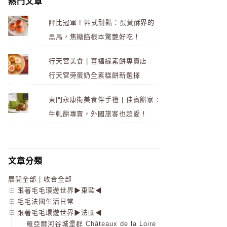
熱門文章
評比冠軍 ! 艸式甜點：蛋黃酥界的
黑馬，焦糖餡根本驚艷好吃！
行天宮美食 | 喜福緣素餅專賣店 :
行天宮旁蛋奶全素糕餅新選擇
東門永康街美食伴手禮 | 佳賓餅家 :
牛軋餅專賣，外國旅客也超愛！
文章分類
展開全部
|
收合全部
跟著毛毛環遊世界▶東歐◀
毛毛法國生活日常
跟著毛毛環遊世界▶法國◀
羅亞爾河谷城堡群 Châteaux de la Loire