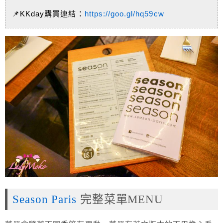
📌KKday購買連結：
https://goo.gl/hq59cw
Season Paris
完整菜單MENU