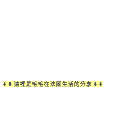
⬇️ ⬇️ 這裡是毛毛在法國生活的分享 ⬇️ ⬇️