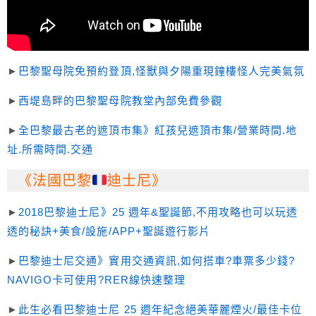
►
巴黎聖母院免預約登頂,怪獸與夕陽重現鐘樓怪人完美氣氛
►
西堤島畔的巴黎聖母院教堂內部免費參觀
►
全巴黎最古老的遮頂市集》紅孩兒遮頂市集/營業時間.地
址.所需時間.交通
《法國巴黎
迪士尼》
►
2018巴黎迪士尼》25 週年&聖誕節,不用攻略也可以玩透
透的秘訣+美食/設施/APP+聖誕遊行影片
►
巴黎迪士尼交通》實用交通資訊,如何搭車?車票多少錢?
NAVIGO卡可使用?RER線快速整理
►
此生必看巴黎迪士尼 25 週年紀念絕美華麗煙火/最佳卡位