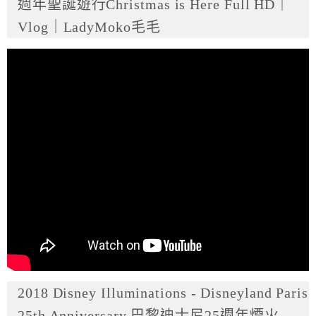
週年聖誕遊行Christmas is Here Full HD｜
Vlog｜LadyMoko毛毛
2018 Disney Illuminations - Disneyland Paris
25th Anniversary 巴黎迪士尼25週年煙火