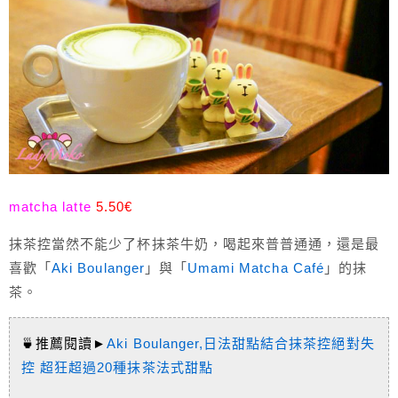
matcha latte
5.50€
抹茶控當然不能少了杯抹茶牛奶，喝起來普普通通，還是最
喜歡「
Aki Boulanger
」與「
Umami Matcha Café
」的抹
茶。
🍵推薦閱讀►
Aki Boulanger,日法甜點結合抹茶控絕對失
控 超狂超過20種抹茶法式甜點