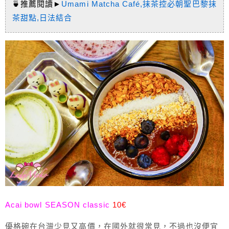
🍵推薦閱讀►
Umami Matcha Café,抹茶控必朝聖巴黎抹
茶甜點,日法結合
Acai bowl SEASON classic
10€
優格碗在台灣少見又高價，在國外就很常見，不過也沒便宜