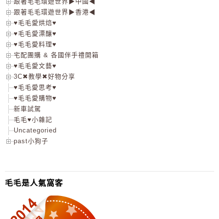
跟著毛毛環遊世界▶中國◀
跟著毛毛環遊世界▶香港◀
♥毛毛愛烘焙♥
♥毛毛愛漂釀♥
♥毛毛愛料理♥
宅配團購 & 各國伴手禮開箱
♥毛毛愛文藝♥
3C✖教學✖好物分享
♥毛毛愛思考♥
♥毛毛愛購物♥
新車試駕
毛毛♥小雜記
Uncategoried
past小狗子
毛毛是人氣窩客