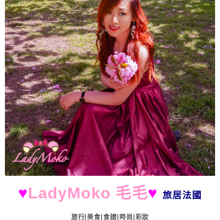
♥
LadyMoko 毛毛
♥
旅居法國
旅行|美食|食譜|時尚|彩妝