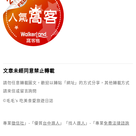
文章未經同意禁止轉載
請勿任意轉載圖文，歡迎以轉貼「網址」的方式分享，其他轉載方式
請來信或留言詢問
©毛毛's 吃美食愛旅遊日誌
專業
徵信社
」-「優質
台中尋人
」「找人
尋人
」-「專業
免費法律諮詢