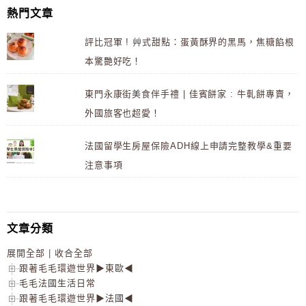
熱門文章
評比冠軍 ! 艸式甜點：蛋黃酥界的黑馬，焦糖餡根
本驚艷好吃！
東門永康街美食伴手禮 | 佳賓餅家 : 牛軋餅專賣，
外國旅客也超愛！
法國留學生房屋保險ADH線上申請完整教學&重要
注意事項
文章分類
展開全部
|
收合全部
跟著毛毛環遊世界▶東歐◀
毛毛法國生活日常
跟著毛毛環遊世界▶法國◀