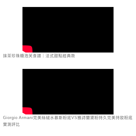
抹茶珍珠糖泡芙食譜｜法式甜點經典款
Giorgio Armani完美絲絨水慕斯粉底VS雅詩蘭黛粉持久完美持妝粉底
實測評比