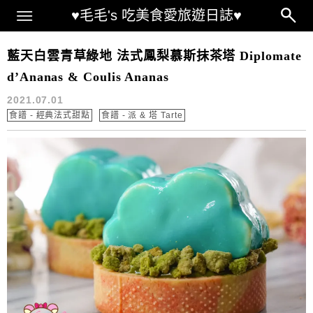
Main Menu
♥毛毛's 吃美食愛旅遊日誌♥
鳳梨甜點食譜
藍天白雲青草綠地 法式鳳梨慕斯抹茶塔 Diplomate
d’Ananas & Coulis Ananas
2021.07.01
食譜 - 經典法式甜點
食譜 - 派 & 塔 Tarte