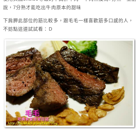
說，7分熟才能吃出牛肉原本的甜味
下肩胛此部位的筋比較多，跟毛毛一樣喜歡筋多口感的人，
不妨點這道試試看：Ｄ