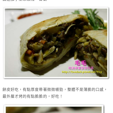
餅皮好吃，有點厚度帶著微微嚼勁，整體不是薄脆的口感，
最外層才烤的有點脆脆的，好吃！