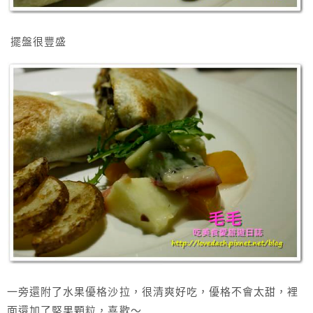
擺盤很豐盛
一旁還附了水果優格沙拉，很清爽好吃，優格不會太甜，裡
面還加了堅果顆粒，喜歡～