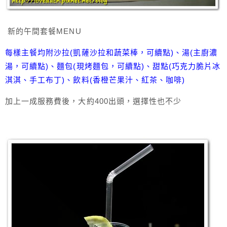
新的午間套餐MENU
每樣主餐均附沙拉(凱薩沙拉和蔬菜棒，可續點)、湯(主廚濃
湯，可續點)、麵包(現烤麵包，可續點)、甜點(巧克力脆片冰
淇淇、手工布丁)、飲料(香橙芒果汁、紅茶、咖啡)
加上一成服務費後，大約400出頭，選擇性也不少