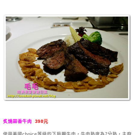
炙燒蒜香牛肉
398元
使用美國choice等級的下肩胛牛肉，牛肉熟度為7分熟，主廚