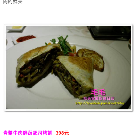
肉的鮮美
青醬牛肉鮮蔬起司烤餅
398元