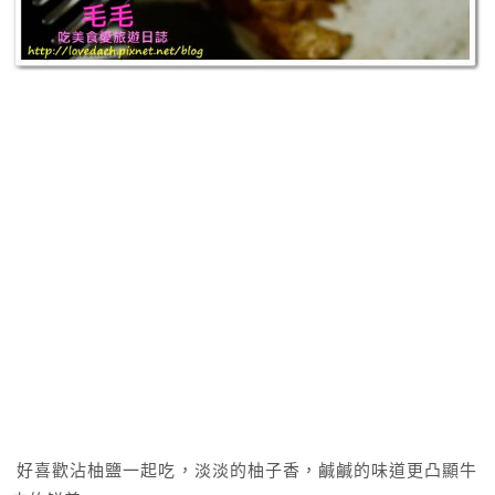
好喜歡沾柚鹽一起吃，淡淡的柚子香，鹹鹹的味道更凸顯牛